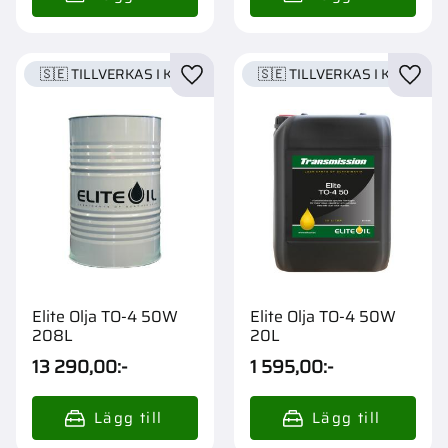
🇸🇪 TILLVERKAS I KARLSTAD
🇸🇪 TILLVERKAS I KARLSTA
Lägg till i favoriter
Lägg t
Elite Olja TO-4 50W
Elite Olja TO-4 50W
208L
20L
13 290,00
:-
1 595,00
:-