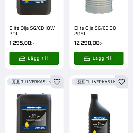
Elite Olja SG/CD 10W
Elite Olja SG/CD 30
20L
208L
1 295,00
:-
12 290,00
:-
🇸🇪 TILLVERKAS I KARLSTAD
🇸🇪 TILLVERKAS I KARLSTA
Lägg till i favoriter
Lägg t