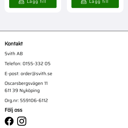
Kontakt
Svith AB
Telefon:
0155-332 05
E-post:
order@svith.se
Oscarsbergsvägen 11
611 39 Nyköping
Org.nr: 559106-6112
Följ oss