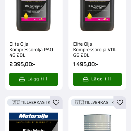
Elite Olja
Elite Olja
Kompressorolja PAO
Kompressorolja VDL
46 20L
68 20L
2 395,00
:-
1 495,00
:-
🇸🇪 TILLVERKAS I KARLSTAD
🇸🇪 TILLVERKAS I KARLSTA
Lägg till i favoriter
Lägg t