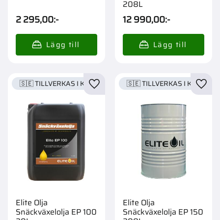
208L
2 295,00
:-
12 990,00
:-
🇸🇪 TILLVERKAS I KARLSTAD
🇸🇪 TILLVERKAS I KARLSTA
Lägg till i favoriter
Lägg t
Elite Olja
Elite Olja
Snäckväxelolja EP 100
Snäckväxelolja EP 150