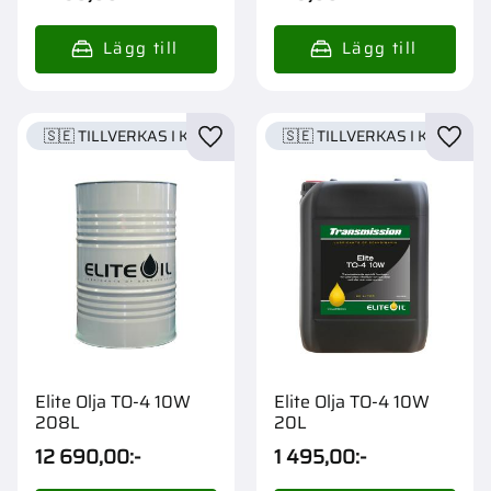
🇸🇪 TILLVERKAS I KARLSTAD
🇸🇪 TILLVERKAS I KARLSTA
Lägg till i favoriter
Lägg t
Elite Olja TO-4 10W
Elite Olja TO-4 10W
208L
20L
12 690,00
:-
1 495,00
:-