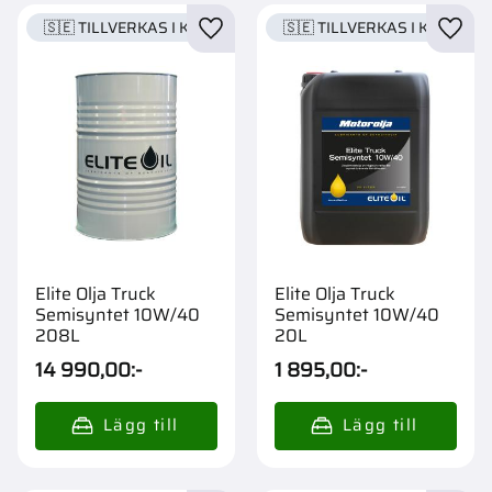
🇸🇪 TILLVERKAS I KARLSTAD
🇸🇪 TILLVERKAS I KARLSTA
Lägg till i favoriter
Lägg t
Elite Olja Truck
Elite Olja Truck
Semisyntet 10W/40
Semisyntet 10W/40
208L
20L
14 990,00
:-
1 895,00
:-