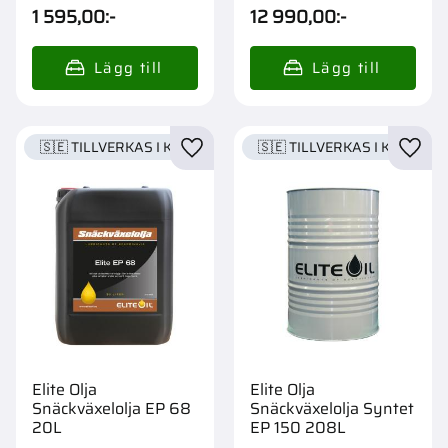
1 595,00
:-
12 990,00
:-
🇸🇪 TILLVERKAS I KARLSTAD
🇸🇪 TILLVERKAS I KARLSTA
Lägg till i favoriter
Lägg t
Elite Olja
Elite Olja
Snäckväxelolja EP 68
Snäckväxelolja Syntet
20L
EP 150 208L