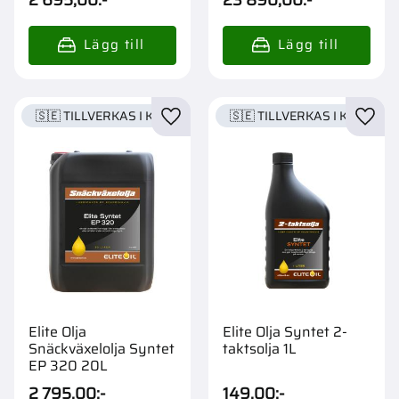
🇸🇪 TILLVERKAS I KARLSTAD
🇸🇪 TILLVERKAS I KARLSTA
Lägg till i favoriter
Lägg t
Elite Olja
Elite Olja Syntet 2-
Snäckväxelolja Syntet
taktsolja 1L
EP 320 20L
2 795,00
:-
149,00
:-