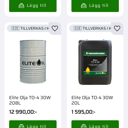
🇸🇪 TILLVERKAS I KARLSTAD
🇸🇪 TILLVERKAS I KARLSTA
Lägg till i favoriter
Lägg t
Elite Olja TO-4 30W
Elite Olja TO-4 30W
208L
20L
12 990,00
:-
1 595,00
:-