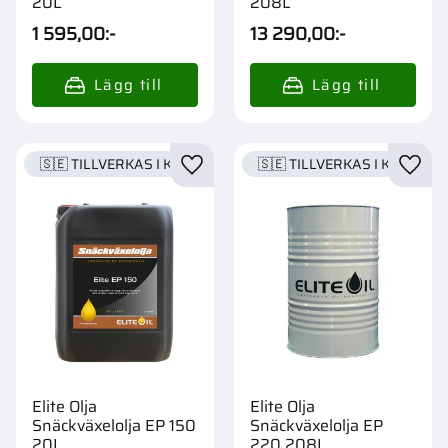
20L
208L
1 595,00
:-
13 290,00
:-
🇸🇪 TILLVERKAS I KARLSTAD
🇸🇪 TILLVERKAS I KARLSTA
Lägg till i favoriter
Lägg t
Elite Olja
Elite Olja
Snäckväxelolja EP 150
Snäckväxelolja EP
20L
220 208L