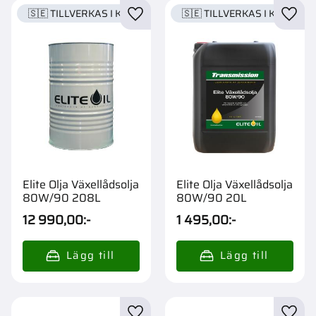
🇸🇪 TILLVERKAS I KARLSTAD
🇸🇪 TILLVERKAS I KARLSTA
Lägg till i favoriter
Lägg t
Elite Olja Växellådsolja
Elite Olja Växellådsolja
80W/90 208L
80W/90 20L
12 990,00
:-
1 495,00
:-