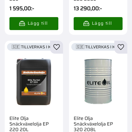
1 595,00
:-
13 290,00
:-
🇸🇪 TILLVERKAS I KARLSTAD
🇸🇪 TILLVERKAS I KARLSTA
Lägg till i favoriter
Lägg t
Elite Olja
Elite Olja
Snäckväxelolja EP
Snäckväxelolja EP
220 20L
320 208L