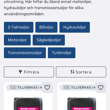
utrustning. Här hittar du bland annat motoroljor,
hydrauloljor och transmissionsoljor för olika
användningsområden.
2-Taktsoljor
Båtoljor
Hydrauloljor
Motoroljor
Sågkedjeoljor
Transmissionsoljor
Turbinoljor
Filtrera
Sortera
🇸🇪 TILLVERKAS I KARLSTAD
🇸🇪 TILLVERKAS I KARLSTA
Lägg till i favoriter
Lägg t