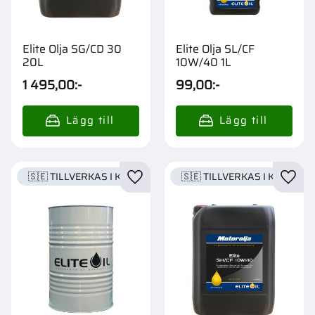
Elite Olja SG/CD 30
Elite Olja SL/CF
20L
10W/40 1L
1 495,00
:-
99,00
:-
🇸🇪 TILLVERKAS I KARLSTAD
🇸🇪 TILLVERKAS I KARLSTA
Lägg till i favoriter
Lägg t