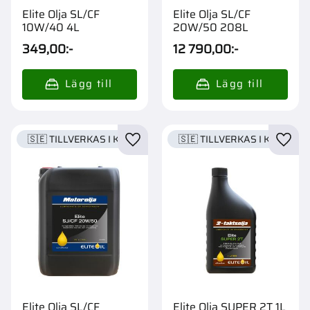
Elite Olja SL/CF
Elite Olja SL/CF
10W/40 4L
20W/50 208L
349,00
:-
12 790,00
:-
🇸🇪 TILLVERKAS I KARLSTAD
🇸🇪 TILLVERKAS I KARLSTA
Lägg till i favoriter
Lägg t
Elite Olja SL/CF
Elite Olja SUPER 2T 1L