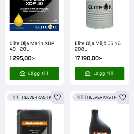
Elite Olja Marin XDP
Elite Olja Miljö ES 46
40 - 20L
208L
1 295,00
:-
17 190,00
:-
🇸🇪 TILLVERKAS I KARLSTAD
🇸🇪 TILLVERKAS I KARLSTA
Lägg till i favoriter
Lägg t