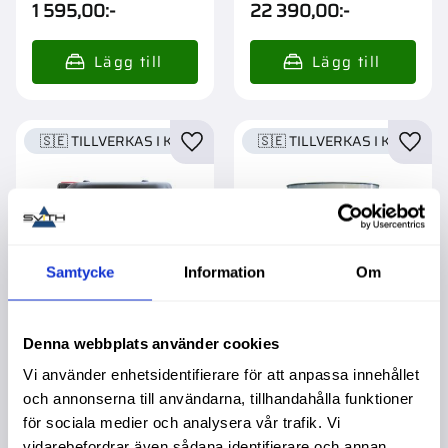
1 595,00
:-
22 390,00
:-
🇸🇪 TILLVERKAS I KARLSTAD
🇸🇪 TILLVERKAS I KARLSTA
Lägg till i favoriter
Lägg t
Samtycke
Information
Om
Denna webbplats använder cookies
Vi använder enhetsidentifierare för att anpassa innehållet
Elite Olja
Elite Olja
och annonserna till användarna, tillhandahålla funktioner
Snäckväxelolja Syntet
Snäckväxelolja Syntet
EP 150 20L
EP 220 208L
för sociala medier och analysera vår trafik. Vi
vidarebefordrar även sådana identifierare och annan