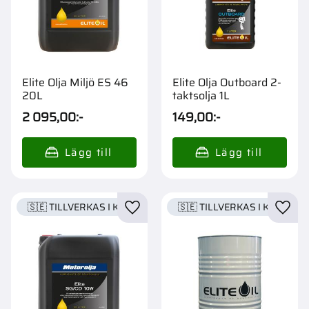
Elite Olja Miljö ES 46
Elite Olja Outboard 2-
20L
taktsolja 1L
2 095,00
:-
149,00
:-
🇸🇪 TILLVERKAS I KARLSTAD
🇸🇪 TILLVERKAS I KARLSTA
Lägg till i favoriter
Lägg t