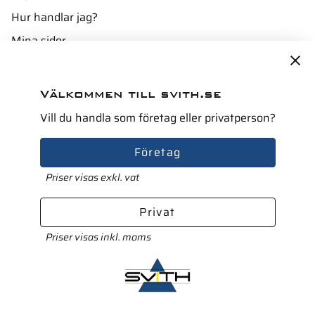
Hur handlar jag?
Mina sidor
Policy och cookies
Reklamation och retur
Välkommen till svith.se
Butik & Uthyrning
Vill du handla som företag eller privatperson?
Finansiering
Företag
Hållbarhet
Priser visas exkl. vat
Privat
Trygg e-handel
Priser visas inkl. moms