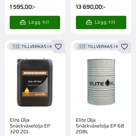
1 595,00
:-
13 690,00
:-
🇸🇪 TILLVERKAS I KARLSTAD
🇸🇪 TILLVERKAS I KARLSTA
Lägg till i favoriter
Lägg t
Elite Olja
Elite Olja
Snäckväxelolja EP
Snäckväxelolja EP 68
320 20L
208L