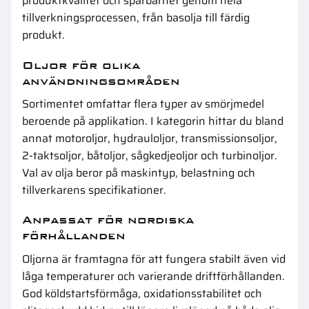
produktkvalitet och spårbarhet genom hela
tillverkningsprocessen, från basolja till färdig
produkt.
Oljor för olika
användningsområden
Sortimentet omfattar flera typer av smörjmedel
beroende på applikation. I kategorin hittar du bland
annat
motoroljor
,
hydrauloljor
,
transmissionsoljor
,
2-taktsoljor
,
båtoljor
,
sågkedjeoljor
och
turbinoljor
.
Val av olja beror på maskintyp, belastning och
tillverkarens specifikationer.
Anpassat för nordiska
förhållanden
Oljorna är framtagna för att fungera stabilt även vid
låga temperaturer och varierande driftförhållanden.
God köldstartsförmåga, oxidationsstabilitet och