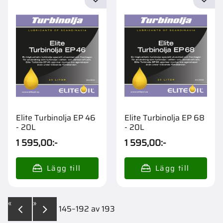
Lägg till i favoriter
Lägg t
Elite Turbinolja EP 46
Elite Turbinolja EP 68
- 20L
- 20L
1 595,00
:-
1 595,00
:-
«
»
145–
192
av
193