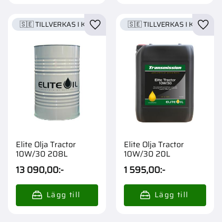
🇸🇪 TILLVERKAS I KARLSTAD
🇸🇪 TILLVERKAS I KARLSTA
Lägg till i favoriter
Lägg t
Elite Olja Tractor
Elite Olja Tractor
10W/30 208L
10W/30 20L
13 090,00
:-
1 595,00
:-