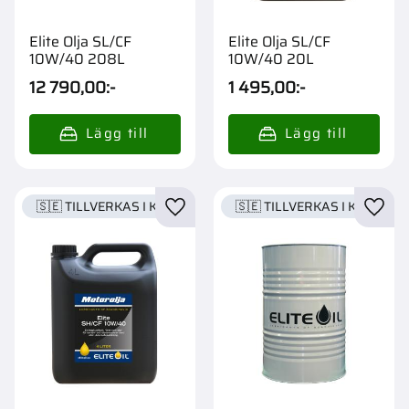
Elite Olja SL/CF
Elite Olja SL/CF
10W/40 208L
10W/40 20L
12 790,00
:-
1 495,00
:-
🇸🇪 TILLVERKAS I KARLSTAD
🇸🇪 TILLVERKAS I KARLSTA
Lägg till i favoriter
Lägg t