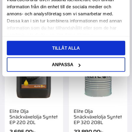
2 695,00
:-
22 690,00
:-
information från din enhet till de sociala medier och
annons- och analysföretag som vi samarbetar med.
Dessa kan i sin tur kombinera informationen med annan
information som du har tillhandahållit eller som de har
samlat in när du har använt deras tjänster.
🇸🇪 TILLVERKAS I KARLSTAD
🇸🇪 TILLVERKAS I KARLSTA
Lägg till i favoriter
Lägg t
TILLÅT ALLA
ANPASSA
Elite Olja
Elite Olja
Snäckväxelolja Syntet
Snäckväxelolja Syntet
EP 220 20L
EP 320 208L
2 695,00
:-
23 890,00
:-