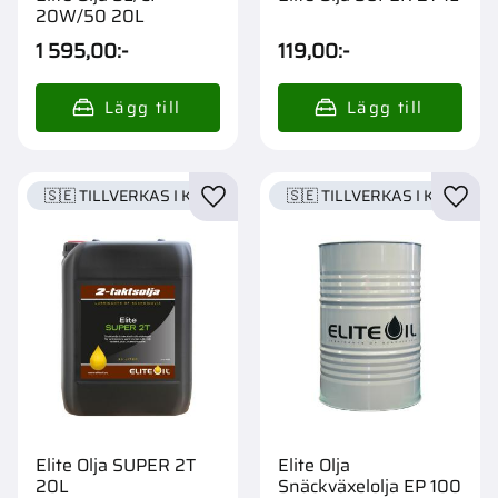
20W/50 20L
1 595,00
:-
119,00
:-
🇸🇪 TILLVERKAS I KARLSTAD
🇸🇪 TILLVERKAS I KARLSTA
Lägg till i favoriter
Lägg t
Elite Olja SUPER 2T
Elite Olja
20L
Snäckväxelolja EP 100