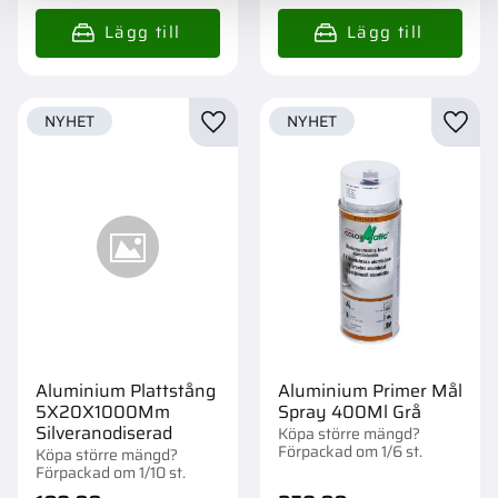
NYHET
NYHET
Lägg till i favoriter
Lägg t
Aluminium Plattstång
Aluminium Primer Mål
5X20X1000Mm
Spray 400Ml Grå
Silveranodiserad
Köpa större mängd?
Förpackad om 1/6 st.
Köpa större mängd?
Förpackad om 1/10 st.