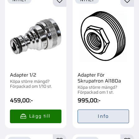
Lägg till i favoriter
Lägg t
Adapter 1/2
Adapter För
Skrupatron Al18Da
Köpa större mängd?
Förpackad om 1/10 st.
Köpa större mängd?
Förpackad om 1 st.
459,00
:-
995,00
:-
Info