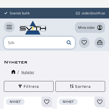
Meny
Svensk butik
order@svith.se
Mina sidor
Favoriter
Kundva
Nyheter
Nyheter
Filtrera
Sortera
NYHET
NYHET
Lägg till i favoriter
Lägg t