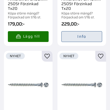
250St Förzinkad
250St Förzinkad
Tx20
Tx20
Köpa större mängd?
Köpa större mängd?
Förpackad om 1/16 st.
Förpackad om 1/16 st.
179,00
:-
229,00
:-
Info
NYHET
NYHET
Lägg till i favoriter
Lägg t