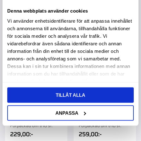
Denna webbplats använder cookies
Vi använder enhetsidentifierare för att anpassa innehållet
NYHET
NYHET
och annonserna till användarna, tillhandahålla funktioner
Lägg till i favoriter
Lägg t
för sociala medier och analysera vår trafik. Vi
vidarebefordrar även sådana identifierare och annan
information från din enhet till de sociala medier och
annons- och analysföretag som vi samarbetar med.
Dessa kan i sin tur kombinera informationen med annan
information som du har tillhandahållit eller som de har
samlat in när du har använt deras tjänster.
TILLÅT ALLA
Aluminium Plattstång
Aluminium Plattstång
3X40X1000Mm
3X50X1000Mm
ANPASSA
Silveranodiserad
Silveranodiserad
Köpa större mängd?
Köpa större mängd?
Förpackad om 1/10 st.
Förpackad om 1/10 st.
229,00
:-
259,00
:-