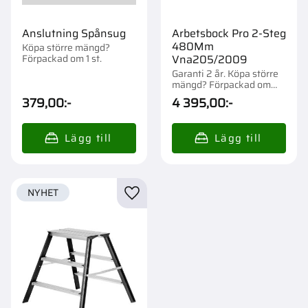
Anslutning Spånsug
Arbetsbock Pro 2-Steg
480Mm
Köpa större mängd?
Förpackad om 1 st.
Vna205/2009
Garanti 2 år. Köpa större
mängd? Förpackad om
1/24 st.
379,00
:-
4 395,00
:-
NYHET
Lägg till i favoriter