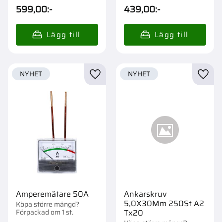
599,00
:-
439,00
:-
NYHET
NYHET
Lägg till i favoriter
Lägg t
Amperemätare 50A
Ankarskruv
5,0X30Mm 250St A2
Köpa större mängd?
Förpackad om 1 st.
Tx20