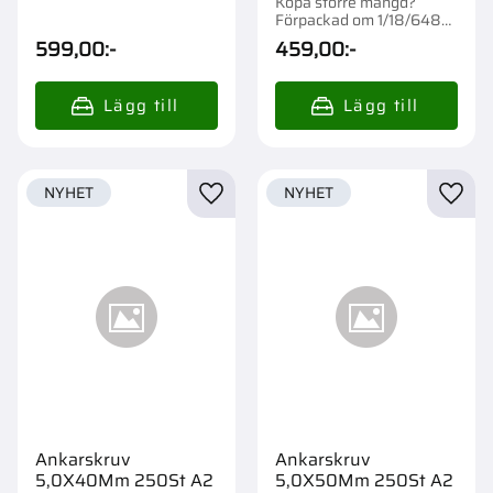
Köpa större mängd?
Förpackad om 1/18/648
st.
599,00
:-
459,00
:-
NYHET
NYHET
Lägg till i favoriter
Lägg t
Ankarskruv
Ankarskruv
5,0X40Mm 250St A2
5,0X50Mm 250St A2