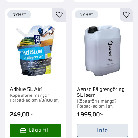
NYHET
NYHET
Lägg till i favoriter
Lägg t
Adblue 5L Air1
Aenso Fälgrengöring
5L Isern
Köpa större mängd?
Förpackad om 1/3/108 st.
Köpa större mängd?
Förpackad om 1 st.
249,00
:-
1 995,00
:-
Info