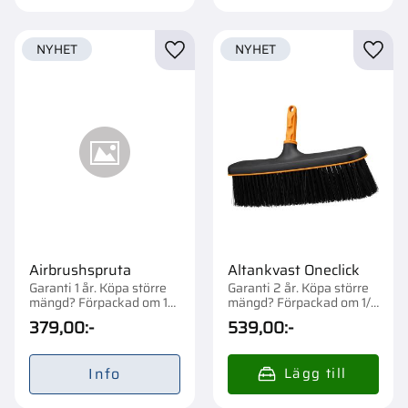
NYHET
NYHET
Lägg till i favoriter
Lägg t
Airbrushspruta
Altankvast Oneclick
Garanti 1 år. Köpa större
Garanti 2 år. Köpa större
mängd? Förpackad om 1
mängd? Förpackad om 1/4
st.
st.
379,00
:-
539,00
:-
Info