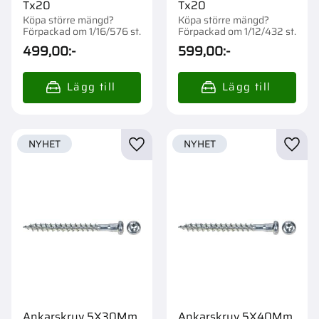
Tx20
Tx20
Köpa större mängd?
Köpa större mängd?
Förpackad om 1/16/576 st.
Förpackad om 1/12/432 st.
499,00
:-
599,00
:-
NYHET
NYHET
Lägg till i favoriter
Lägg t
Ankarskruv 5X30Mm
Ankarskruv 5X40Mm