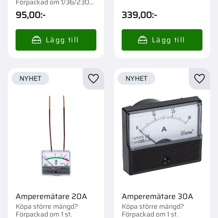
Förpackad om 1/36/2304
st.
95,00
:-
339,00
:-
NYHET
NYHET
Lägg till i favoriter
Lägg t
Amperemätare 20A
Amperemätare 30A
Köpa större mängd?
Köpa större mängd?
Förpackad om 1 st.
Förpackad om 1 st.