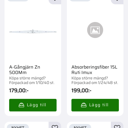
Lägg till i favoriter
Lägg t
A-Gångjärn Zn
Absorberingsfiber 15L
500Mm
Ruti Imux
Köpa större mängd?
Köpa större mängd?
Förpackad om 1/10/40 st.
Förpackad om 1/24/48 st.
179,00
:-
199,00
:-
NYHET
NYHET