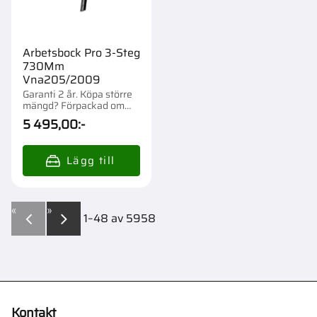
Arbetsbock Pro 3-Steg
730Mm
Vna205/2009
Garanti 2 år. Köpa större
mängd? Förpackad om
1/16 st.
5 495,00
:-
«
»
1–
48
av
5958
Kontakt