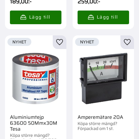
189,00
:-
259,00
:-
NYHET
NYHET
Lägg till i favoriter
Lägg t
Aluminiumtejp
Amperemätare 20A
63600 50Mmx30M
Köpa större mängd?
Förpackad om 1 st.
Tesa
Köpa större mängd?