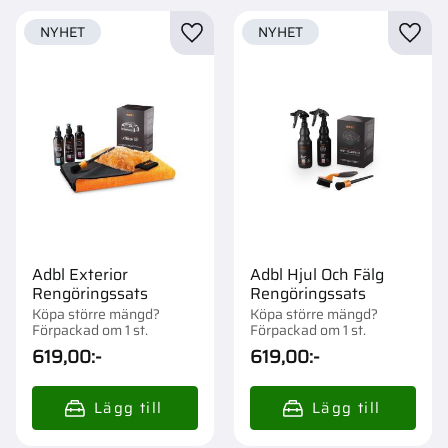
NYHET
NYHET
Lägg till i favoriter
Lägg t
Adbl Exterior
Adbl Hjul Och Fälg
Rengöringssats
Rengöringssats
Köpa större mängd?
Köpa större mängd?
Förpackad om 1 st.
Förpackad om 1 st.
619,00
:-
619,00
:-