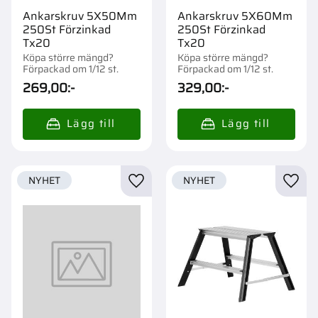
Ankarskruv 5X50Mm
Ankarskruv 5X60Mm
250St Förzinkad
250St Förzinkad
Tx20
Tx20
Köpa större mängd?
Köpa större mängd?
Förpackad om 1/12 st.
Förpackad om 1/12 st.
269,00
:-
329,00
:-
NYHET
NYHET
Lägg till i favoriter
Lägg t