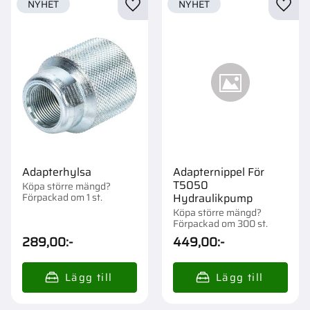
NYHET
NYHET
Lägg till i favoriter
Lägg t
Adapterhylsa
Adapternippel För
T5050
Köpa större mängd?
Förpackad om 1 st.
Hydraulikpump
Köpa större mängd?
Förpackad om 300 st.
289,00
:-
449,00
:-