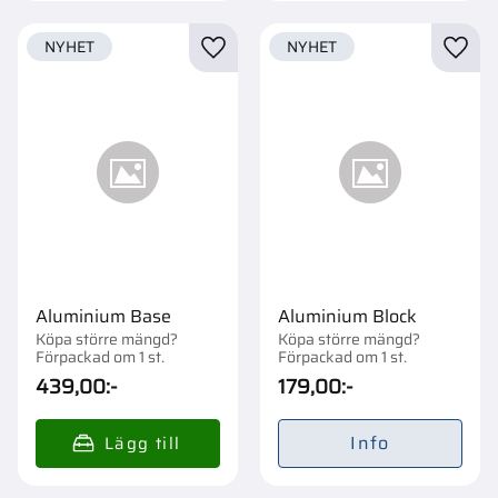
NYHET
NYHET
Lägg till i favoriter
Lägg t
Aluminium Base
Aluminium Block
Köpa större mängd?
Köpa större mängd?
Förpackad om 1 st.
Förpackad om 1 st.
439,00
:-
179,00
:-
Info