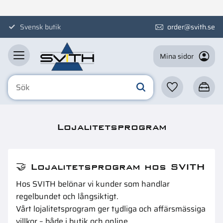
Meny
Svensk butik
order@svith.se
Mina sidor
Favoriter
Kundva
Lojalitetsprogram
🤝 Lojalitetsprogram hos SVITH
Hos SVITH belönar vi kunder som handlar
regelbundet och långsiktigt.
Vårt lojalitetsprogram ger tydliga och affärsmässiga
villkor – både i butik och online.