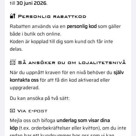
till
30 juni 2026
.
🔐 Personlig rabattkod
Rabatten används via en
personlig kod
som gäller
både i butik och online.
Koden är kopplad till dig som kund och får inte
delas.
📨 Så ansöker du om lojalitetsnivå
När du uppnått kraven för en nivå behöver du
själv
kontakta oss
för att få din kod aktiverad eller
uppgraderad.
Du kan ansöka på två sätt:
📧 Via e-post
Mejla oss och bifoga
underlag som visar dina
köp
(t.ex. orderbekräftelser eller kvitton), om du inte
redan har ett kundnummer hos oss som vi kan