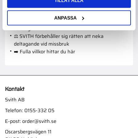
TILLÅT ALLA
erbjudanden
📦 Vissa varor kan vara undantagna
ANPASSA
👤 Programmet gäller både privat- och
företagskunder
⚖️ SVITH förbehåller sig rätten att neka
deltagande vid missbruk
➡️ Fulla villkor
hittar du här
Kontakt
Svith AB
Telefon:
0155-332 05
E-post:
order@svith.se
Oscarsbergsvägen 11