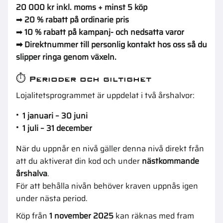
20 000 kr inkl. moms + minst 5 köp
➡
20 % rabatt på ordinarie pris
➡
10 % rabatt på kampanj- och nedsatta varor
➡ Direktnummer till personlig kontakt hos oss så du
slipper ringa genom växeln.
⏱️ Perioder och giltighet
Lojalitetsprogrammet är uppdelat i två årshalvor:
1 januari – 30 juni
1 juli – 31 december
När du uppnår en nivå gäller denna nivå direkt från
att du aktiverat din kod och under
nästkommande
årshalva
.
För att behålla nivån behöver kraven uppnås igen
under nästa period.
Köp från
1 november 2025
kan räknas med fram