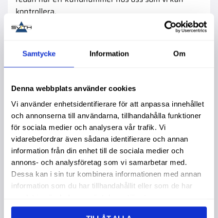
kontrollera.
🏪 I butik
Besök oss i butik och visa upp
kvitton eller annan
Samtycke
Information
Om
dokumentation
som styrker dina köp, så hjälper vi
dig på plats. Har du redan kundnummer så syns allt
redan där såklart.
Denna webbplats använder cookies
Vi använder enhetsidentifierare för att anpassa innehållet
Om du redan har ett kundnummer räcker det att du
och annonserna till användarna, tillhandahålla funktioner
hänvisar till detta.
för sociala medier och analysera vår trafik. Vi
vidarebefordrar även sådana identifierare och annan
ℹ️ Bra att veta
information från din enhet till de sociala medier och
annons- och analysföretag som vi samarbetar med.
📘 Det är olika kundnummer för webshopen och
Dessa kan i sin tur kombinera informationen med annan
om du är upplagd som kund utanför webshopen,
information som du har tillhandahållit eller som de har
exempelvis i butik eller om du brukar beställa per
samlat in när du har använt deras tjänster.
e-post/telefon
🚫 Rabatter kan inte kombineras med andra