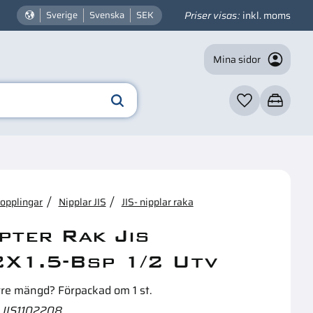
Priser visas
inkl. moms
Sverige
Svenska
SEK
Mina sidor
Favoriter
Kundvagn
☓
n intressera dig?
kopplingar
Nipplar JIS
JIS- nipplar raka
pter Rak Jis
X1.5-Bsp 1/2 Utv
rre mängd? Förpackad om 1 st.
JIS1102208