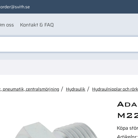
order@svith.se
m oss
Kontakt & FAQ
ågon av dessa produkter ka
, pneumatik, centralsmörjning
Hydraulik
Hydraulnipplar och rör
Ada
M22
Köpa stö
Artikelnr