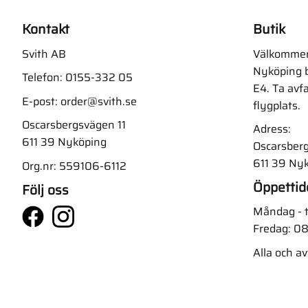
Kontakt
Butik
Svith AB
Välkommen t
Nyköping b
Telefon:
0155-332 05
E4. Ta avf
E-post:
order@svith.se
flygplats.
Oscarsbergsvägen 11
Adress:
611 39 Nyköping
Oscarsberg
611 39 Ny
Org.nr: 559106-6112
Öppettid
Följ oss
Måndag - t
Fredag: 08
Alla och a