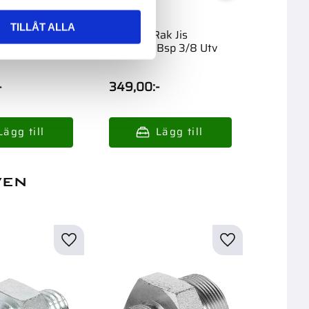
TILLÅT ALLA
ak Jis
Adapter Rak Jis
Adapter
sp 1/4 Utv
M18X1.5-Bsp 3/8 Utv
M16X1.5
-
349,00
:-
349,0
ven