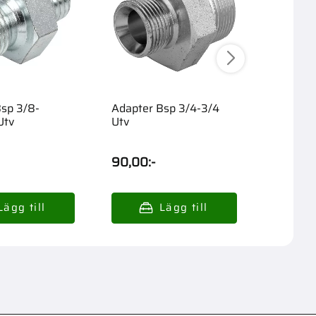
sp 3/8-
Adapter Bsp 3/4-3/4
Adapter
Utv
Utv
Utv
90,00
:-
89,00
: