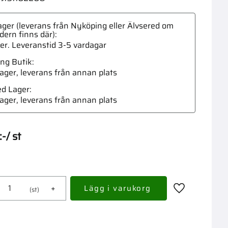
ger (leverans från Nyköping eller Älvsered om
dern finns där)
ger. Leveranstid 3-5 vardagar
ng Butik
Skärri
 lager, leverans från annan plats
ed Lager
 lager, leverans från annan plats
:-
/
st
+
st
Lägg till i fav