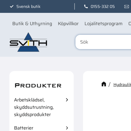
Svensk butik
0155-332 05
Butik & Uthyrning
Köpvillkor
Lojalitetsprogram
O
Produkter
Kanske n
Hydraulik
Arbetsklädsel,
skyddsutrustning,
skyddsprodukter
Batterier