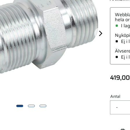
Webbla
hela or
I la
Nyköpi
ing 3/8-M14X1.5 Utv-Inv
Ej i
Älvser
Ej i
419,00
Antal
-