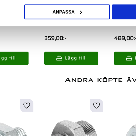
ANPASSA
 Jis
Adapter Rak Jis
Adapter R
p 1/2 Utv
M22X1.5-Bsp 3/8 Utv
M14X1.5-B
359,00
:-
489,00
:
Andra köpte ä