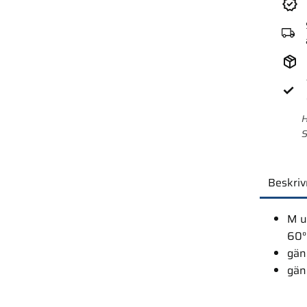
H
S
Beskriv
M u
60°
gän
gäng