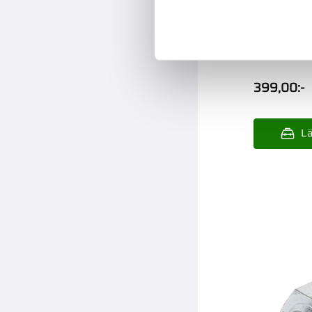
Adapter Rak
M24X1.5-Bs
399,00
:-