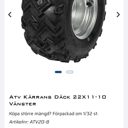
Slang 13X5.00-6 Tr13
Re
Atv Kärrans Däck 22X11-10
Vänster
Köpa större mängd? Förpackad om 1/32 st.
Artikelnr
ATV20-8