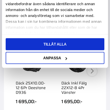
vidarebefordrar även sådana identifierare och annan
information från din enhet till de sociala medier och
Liknande produkter
annons- och analysföretag som vi samarbetar med.
Dessa kan i sin tur kombinera informationen med annan
information som du har tillhandahållit eller som de har
samlat in när du har använt deras tjänster.
TILLÅT ALLA
ANPASSA
Däck 25X10.00-
Däck Inkl Fälg
A
12 6Pr Deestone
22X12-8 4Pr
1
D936
Vänster
1 695,00
:-
1 695,00
:-
1