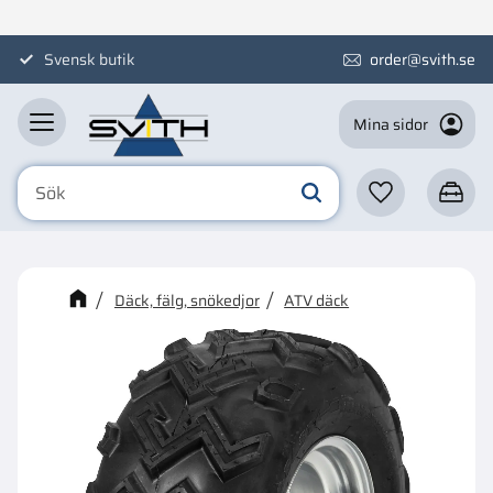
Meny
Svensk butik
order@svith.se
Mina sidor
Favoriter
Kundva
☓
Kanske någon av dessa
Däck, fälg, snökedjor
ATV däck
produkter kan intressera dig?