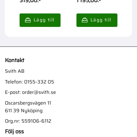
319,00
:-
1 195,00
:-
2
Kontakt
Svith AB
Telefon:
0155-332 05
E-post:
order@svith.se
Oscarsbergsvägen 11
611 39 Nyköping
Org.nr: 559106-6112
Följ oss