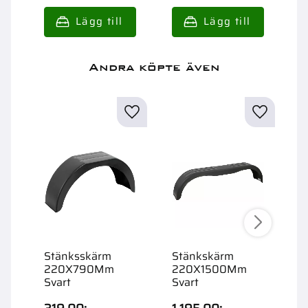
Andra köpte även
Stänksskärm
Stänkskärm
S
220X790Mm
220X1500Mm
2
Svart
Svart
P