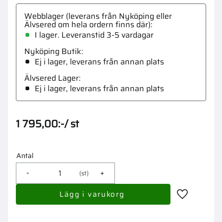
Webblager (leverans från Nyköping eller
Älvsered om hela ordern finns där)
I lager. Leveranstid 3-5 vardagar
Nyköping Butik
Ej i lager, leverans från annan plats
Älvsered Lager
Ej i lager, leverans från annan plats
1 795,00
:-
/
st
Antal
-
+
st
Lägg till i 