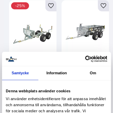
25
%
Lägg till i favoriter
Lägg t
Atv Timmerboggie
Atv Kombivagn Max
Max 1000Kg
1000Kg
Samtycke
Information
Om
Köpa större mängd?
Köpa större mängd?
Förpackad om 1 st.
Förpackad om 1/40 st.
12 995,00
:-
23 590,00
:-
17 390,00
:-
Denna webbplats använder cookies
Vi använder enhetsidentifierare för att anpassa innehållet
och annonserna till användarna, tillhandahålla funktioner
för sociala medier och analysera vår trafik. Vi