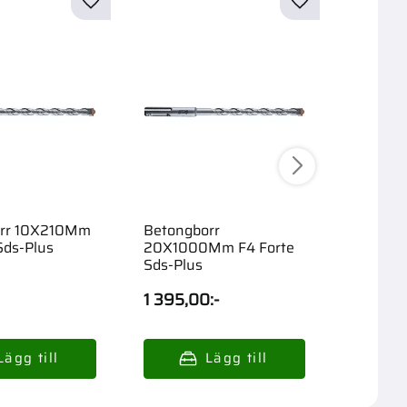
orr 10X210Mm
Betongborr
Betong
Sds-Plus
20X1000Mm F4 Forte
F4 Fort
Sds-Plus
1 395,00
:-
179,00