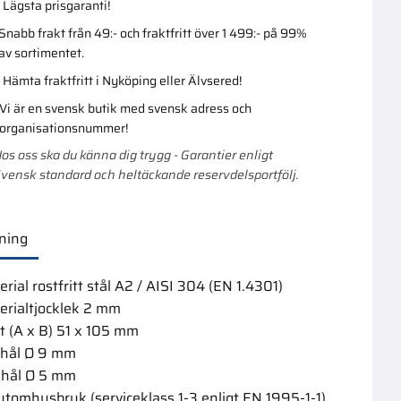
Lägsta prisgaranti!
Snabb frakt från 49:- och fraktfritt över 1 499:- på 99%
av sortimentet.
Hämta fraktfritt i Nyköping eller Älvsered!
Vi är en svensk butik med svensk adress och
organisationsnummer!
os oss ska du känna dig trygg - Garantier enligt
vensk standard och heltäckande reservdelsportfölj.
ning
rial rostfritt stål A2 / AISI 304 (EN 1.4301)
erialtjocklek 2 mm
t (A x B) 51 x 105 mm
thål Ø 9 mm
khål Ø 5 mm
 utomhusbruk (serviceklass 1-3 enligt EN 1995-1-1)