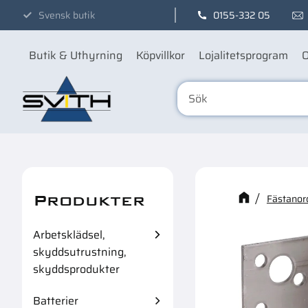
Svensk butik
0155-332 05
Butik & Uthyrning
Köpvillkor
Lojalitetsprogram
O
Produkter
Kanske n
Fästanor
Arbetsklädsel,
skyddsutrustning,
skyddsprodukter
Batterier