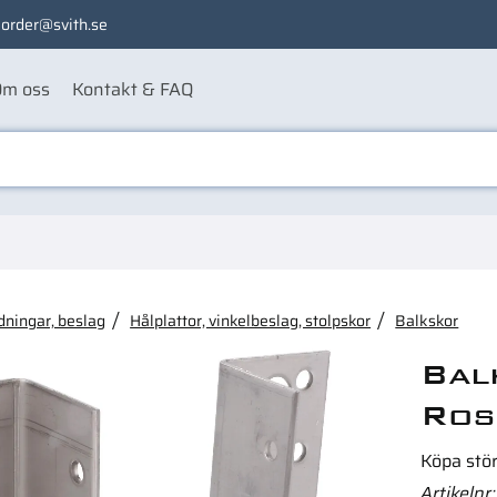
order@svith.se
m oss
Kontakt & FAQ
ågon av dessa produkter ka
dningar, beslag
Hålplattor, vinkelbeslag, stolpskor
Balkskor
Bal
Ros
Köpa stö
Artikelnr