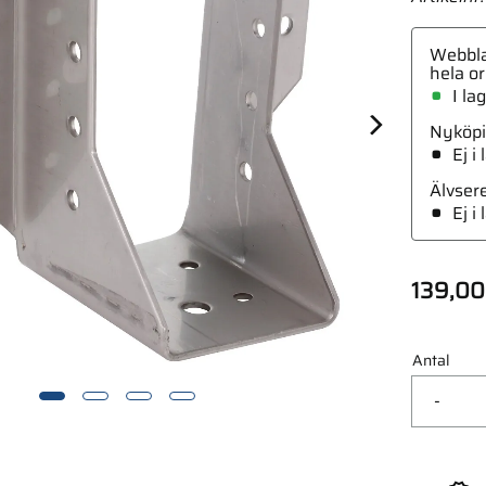
Webbla
hela or
I la
Nyköpi
Ej i
Älvser
Ej i
139,00
Antal
-