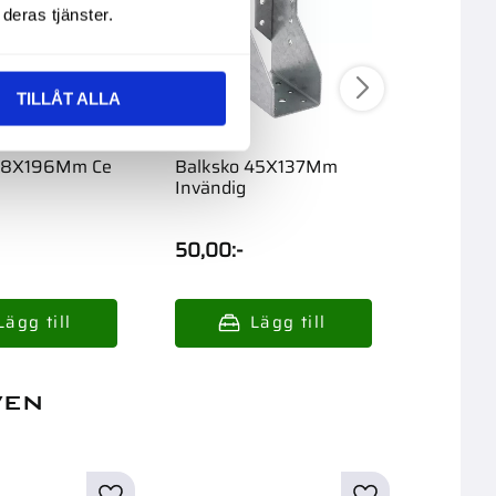
deras tjänster.
TILLÅT ALLA
 48X196Mm Ce
Balksko 45X137Mm
Balksk
Invändig
50,00
:-
47,00
:
ven