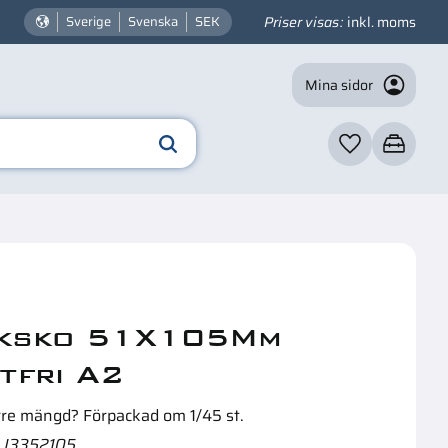
Priser visas
inkl. moms
Sverige
Svenska
SEK
Mina sidor
Favoriter
Kundvagn
☓
n intressera dig?
ksko 51X105Mm
tfri A2
rre mängd? Förpackad om 1/45 st.
J3352105