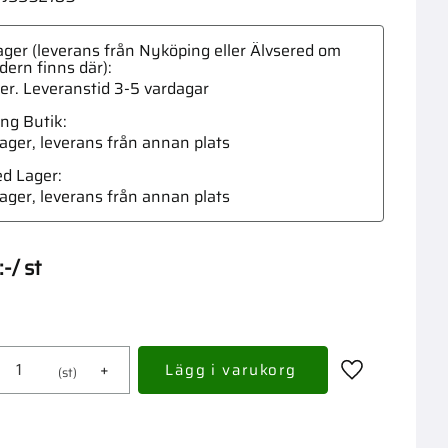
ger (leverans från Nyköping eller Älvsered om
dern finns där)
ger. Leveranstid 3-5 vardagar
ng Butik
Stolp
 lager, leverans från annan plats
ed Lager
 lager, leverans från annan plats
:-
/
st
+
st
Lägg till i fav