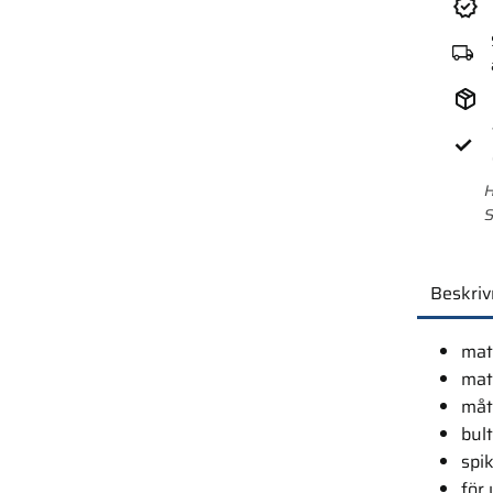
H
S
Beskriv
mate
mat
måt
bul
spi
för