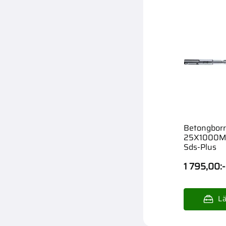
Betongborr
25X1000Mm
Sds-Plus
1 795,00
:-