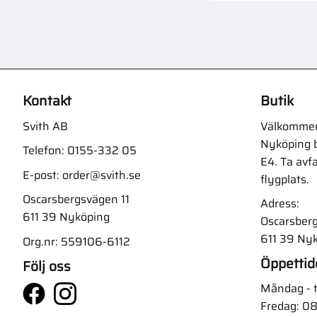
Kontakt
Butik
Svith AB
Välkommen t
Nyköping b
Telefon:
0155-332 05
E4. Ta avf
E-post:
order@svith.se
flygplats.
Oscarsbergsvägen 11
Adress:
611 39 Nyköping
Oscarsberg
611 39 Ny
Org.nr: 559106-6112
Öppettid
Följ oss
Måndag - t
Fredag: 08