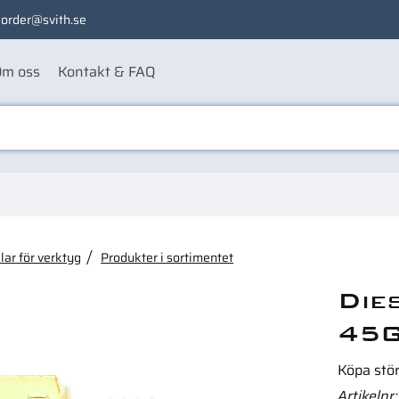
order@svith.se
m oss
Kontakt & FAQ
ågon av dessa produkter ka
ar för verktyg
Produkter i sortimentet
Die
45G
Köpa stö
Artikelnr