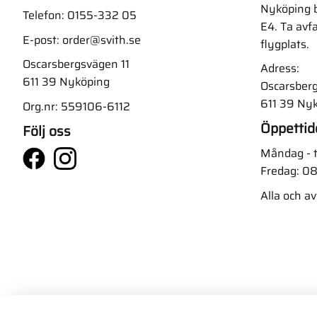
Nyköping b
Telefon:
0155-332 05
E4. Ta avf
E-post:
order@svith.se
flygplats.
Oscarsbergsvägen 11
Adress:
611 39 Nyköping
Oscarsberg
611 39 Ny
Org.nr: 559106-6112
Öppettid
Följ oss
Måndag - t
Fredag: 08
Alla och a