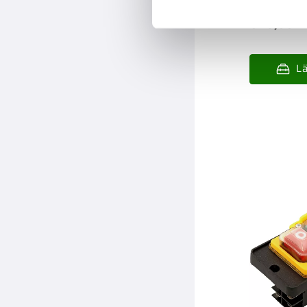
849,00
:-