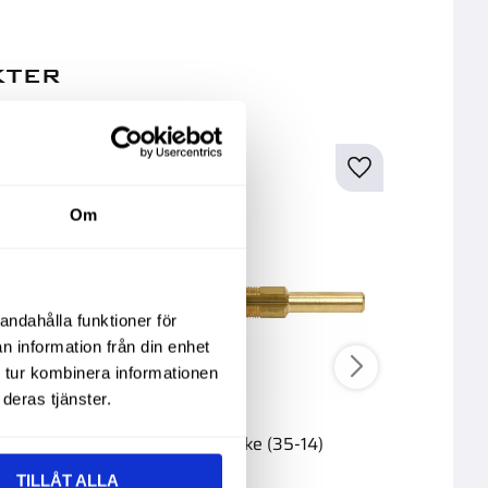
kter
Om
andahålla funktioner för
n information från din enhet
 tur kombinera informationen
deras tjänster.
e 1,50
Munstycke (35-14)
Munsty
S)
70Ced
TILLÅT ALLA