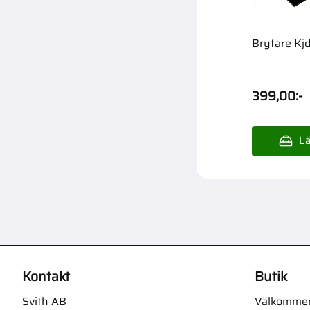
Brytare Kj
399,00
:-
Kontakt
Butik
Svith AB
Välkommen t