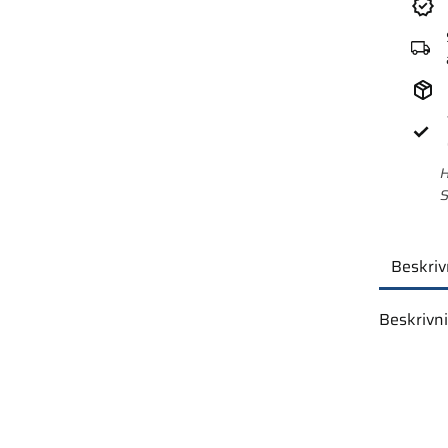
H
S
Beskriv
Beskrivn