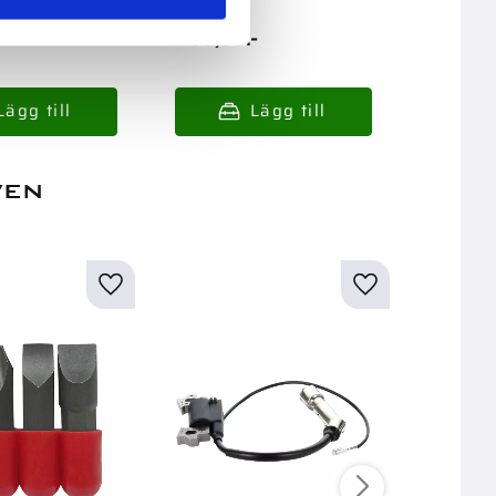
489,00
:-
899,0
ven