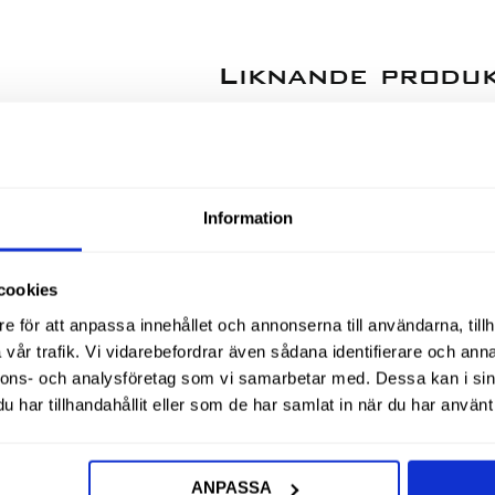
Liknande produ
Information
cookies
e för att anpassa innehållet och annonserna till användarna, tillh
vår trafik. Vi vidarebefordrar även sådana identifierare och anna
nnons- och analysföretag som vi samarbetar med. Dessa kan i sin
har tillhandahållit eller som de har samlat in när du har använt 
stycke 0,40
Diesel Munstycke 1,25
Munstyck
80Grad (S)
80Grad (
ANPASSA