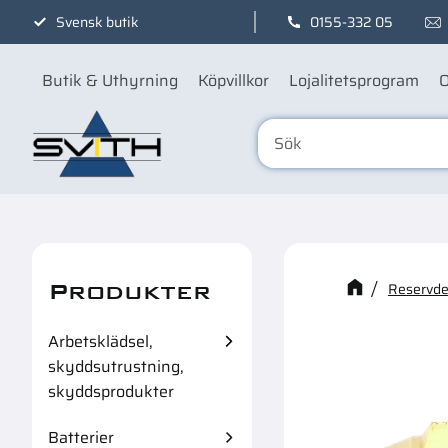
Svensk butik
0155-332 05
Butik & Uthyrning
Köpvillkor
Lojalitetsprogram
O
Produkter
Kanske n
Reservdel
Arbetsklädsel,
skyddsutrustning,
skyddsprodukter
Batterier