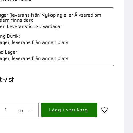
ger (leverans från Nyköping eller Älvsered om
dern finns där)
ger. Leveranstid 3-5 vardagar
ng Butik
Kolbor
 lager, leverans från annan plats
ed Lager
 lager, leverans från annan plats
0
:-
/
st
+
st
Lägg till i fav