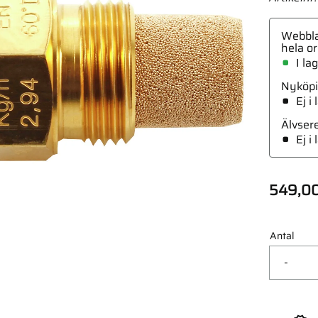
Webbla
hela or
I la
Nyköpi
3"
Ej i
Älvser
Ej i
549,0
Antal
-