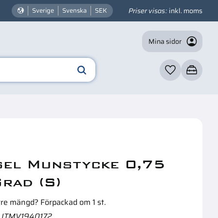
Priser visas
inkl. moms
Sverige
Svenska
SEK
Mina sidor
Favoriter
Kundvagn
☓
n intressera dig?
sel Munstycke 0,75
rad (S)
rre mängd? Förpackad om 1 st.
ITMV1940172