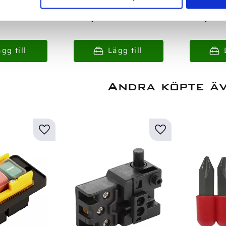
549,00
:-
519,00
:-
Andra köpte ä