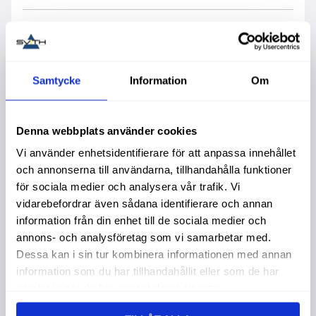
Samtycke
Information
Om
Liknande produkter
Denna webbplats använder cookies
Vi använder enhetsidentifierare för att anpassa innehållet
och annonserna till användarna, tillhandahålla funktioner
för sociala medier och analysera vår trafik. Vi
vidarebefordrar även sådana identifierare och annan
information från din enhet till de sociala medier och
annons- och analysföretag som vi samarbetar med.
Dessa kan i sin tur kombinera informationen med annan
information som du har tillhandahållit eller som de har
samlat in när du har använt deras tjänster.
Elite Olja Auto
Elite Olja Auto
E