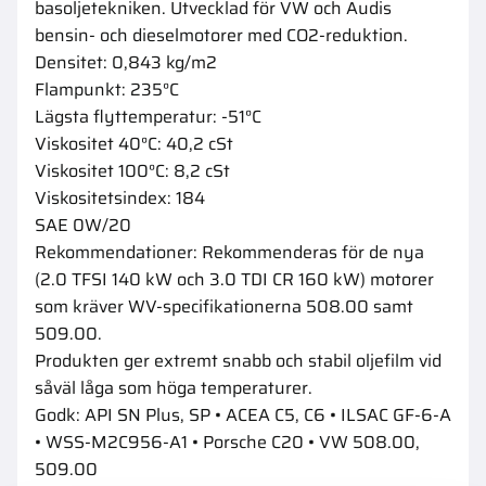
basoljetekniken. Utvecklad för VW och Audis
bensin- och dieselmotorer med CO2-reduktion.
Densitet: 0,843 kg/m2
Flampunkt: 235°C
Lägsta flyttemperatur: -51°C
Viskositet 40°C: 40,2 cSt
Viskositet 100°C: 8,2 cSt
Viskositetsindex: 184
SAE 0W/20
Rekommendationer: Rekommenderas för de nya
(2.0 TFSI 140 kW och 3.0 TDI CR 160 kW) motorer
som kräver WV-specifikationerna 508.00 samt
509.00.
Produkten ger extremt snabb och stabil oljefilm vid
såväl låga som höga temperaturer.
Godk: API SN Plus, SP • ACEA C5, C6 • ILSAC GF-6-A
• WSS-M2C956-A1 • Porsche C20 • VW 508.00,
509.00