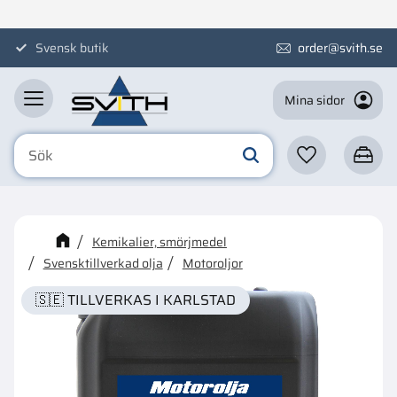
Meny
Svensk butik
order@svith.se
Mina sidor
Favoriter
Kundva
☓
Kanske någon av dessa
Kemikalier, smörjmedel
produkter kan intressera dig?
Svensktillverkad olja
Motoroljor
🇸🇪 TILLVERKAS I KARLSTAD