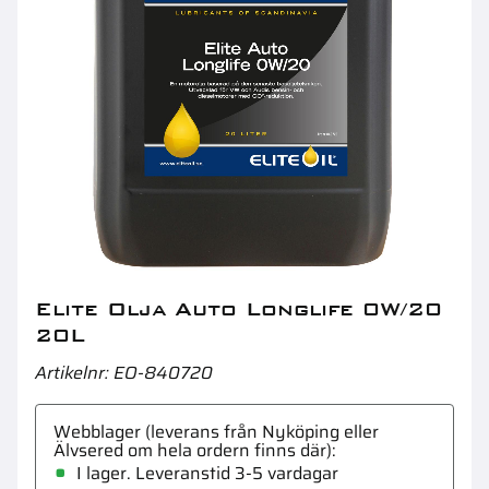
Elite Olja Outboard 2-taktsolja 1L
El
Elite Olja Auto Longlife 0W/20
20L
Artikelnr
EO-840720
Webblager (leverans från Nyköping eller
Älvsered om hela ordern finns där)
I lager. Leveranstid 3-5 vardagar