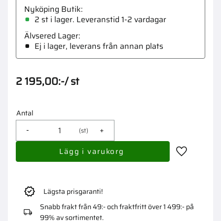
Nyköping Butik
2 st i lager
Älvsered Lager
Ej i lager, leverans från annan plats
2 195,00
:-
/
st
Antal
-
+
st
Lägg till i 
Lägsta prisgaranti!
Snabb frakt från 49:- och fraktfritt över 1 499:- på
99% av sortimentet.