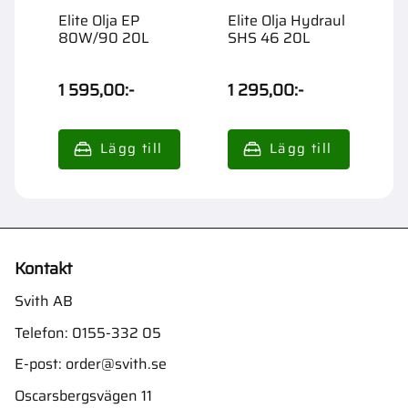
Elite Olja EP
Elite Olja Hydraul
E
80W/90 20L
SHS 46 20L
1
1 595,00
:-
1 295,00
:-
3
Kontakt
Svith AB
Telefon:
0155-332 05
E-post:
order@svith.se
Oscarsbergsvägen 11