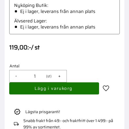
Nyköping Butik
Ej i lager, leverans från annan plats
Älvsered Lager
Ej i lager, leverans från annan plats
119,00
:-
/
st
Antal
-
+
st
Lägg till i 
Lägsta prisgaranti!
Snabb frakt från 49:- och fraktfritt över 1 499:- på
99% av sortimentet.