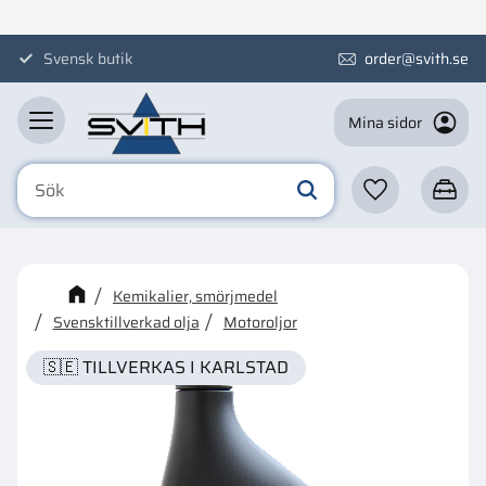
Meny
Svensk butik
order@svith.se
Mina sidor
Favoriter
Kundva
☓
Kanske någon av dessa
Kemikalier, smörjmedel
produkter kan intressera dig?
Svensktillverkad olja
Motoroljor
🇸🇪 TILLVERKAS I KARLSTAD