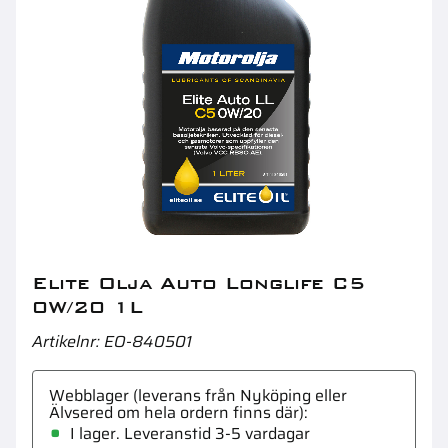
Elite Olja Outboard 2-taktsolja 1L
El
Elite Olja Auto Longlife C5
0W/20 1L
Artikelnr
EO-840501
Webblager (leverans från Nyköping eller
Älvsered om hela ordern finns där)
I lager. Leveranstid 3-5 vardagar