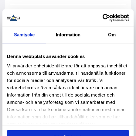
Samtycke
Information
Om
Liknande produkter
Denna webbplats använder cookies
Vi använder enhetsidentifierare för att anpassa innehållet
och annonserna till användarna, tillhandahålla funktioner
för sociala medier och analysera vår trafik. Vi
vidarebefordrar även sådana identifierare och annan
information från din enhet till de sociala medier och
annons- och analysföretag som vi samarbetar med.
Dessa kan i sin tur kombinera informationen med annan
information som du har tillhandahållit eller som de har
samlat in när du har använt deras tjänster.
Elite Olja Auto
Elite Olja Auto
E