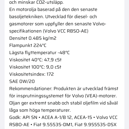
och minskar CO2-utsläpp.
En motorolja baserad på den den senaste
basoljetekniken. Utvecklad för diesel- och
gasmotorer som uppfyller den senaste Volvo-
specifikationen (Volvo VCC RBSO-AE)
Densitet 0.485 kg/m2
Flampunkt 224°C
Lägsta flyttemperatur -48°C
Viskositet 40°C: 47,9 cSt
Viskositet 100°C: 9,0 cSt
Viskositetsindex: 172
SAE 0W/20
Rekommendationer: Produkten är utvecklad främst
för insprutningssystemet för Volvo (VEA)-motorer.
Oljan ger extremt snabb och stabil oljefilm vid såväl
låga som höga temperaturer.
Godk: API SN • ACEA A-1/B 12, ACEA-15 • Volvo VCC
RSBO-AE • Fiat 9.55535-DM1, Fiat 9.955535-DSX