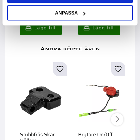
1 795,00
:-
399,00
:-
1
ANPASSA
Andra köpte även
Stubbfräs Skär
Brytare On/Off
K