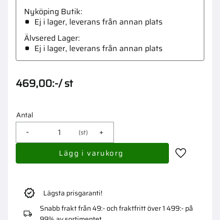
Nyköping Butik
Ej i lager, leverans från annan plats
Älvsered Lager
Ej i lager, leverans från annan plats
469,00
:-
/
st
Antal
-
+
st
Lägg till i 
Lägsta prisgaranti!
Snabb frakt från 49:- och fraktfritt över 1 499:- på
99% av sortimentet.