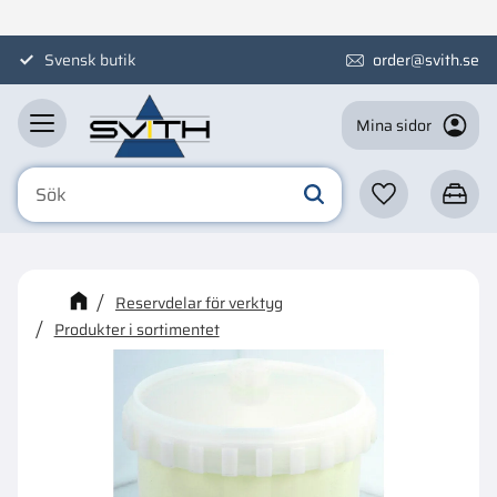
Meny
Svensk butik
order@svith.se
Mina sidor
Favoriter
Kundva
☓
Kanske någon av dessa
Reservdelar för verktyg
produkter kan intressera dig?
Produkter i sortimentet