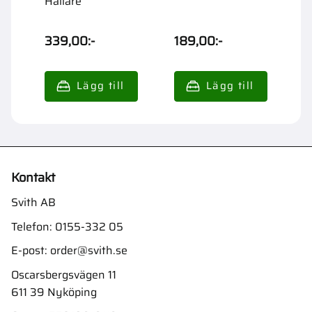
Hållare
339,00
:-
189,00
:-
2
Kontakt
Svith AB
Telefon:
0155-332 05
E-post:
order@svith.se
Oscarsbergsvägen 11
611 39 Nyköping