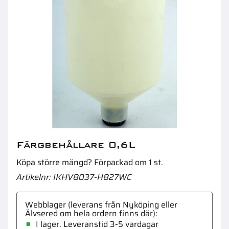
Likriktare
B
Färgbehållare 0,6L
Köpa större mängd? Förpackad om 1 st.
Artikelnr
IKHV8037-H827WC
Webblager (leverans från Nyköping eller
Älvsered om hela ordern finns där)
I lager. Leveranstid 3-5 vardagar