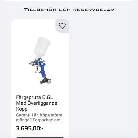
Tillbehör och reservdelar
Lägg till i favoriter
Färgspruta 0,6L
Med Överliggande
Kopp
Garanti 1 år. Köpa större
mängd? Förpackad om
1/10 st.
3 695,00
:-