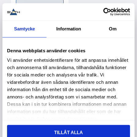
Info
Samtycke
Information
Om
Liknande produkter
Denna webbplats använder cookies
Vi använder enhetsidentifierare för att anpassa innehållet
och annonserna till användarna, tillhandahålla funktioner
för sociala medier och analysera vår trafik. Vi
vidarebefordrar även sådana identifierare och annan
information från din enhet till de sociala medier och
annons- och analysföretag som vi samarbetar med.
Dessa kan i sin tur kombinera informationen med annan
information som du har tillhandahållit eller som de har
samlat in när du har använt deras tjänster.
Vattenbehållare
Brytare Kjd22
B
TILLÅT ALLA