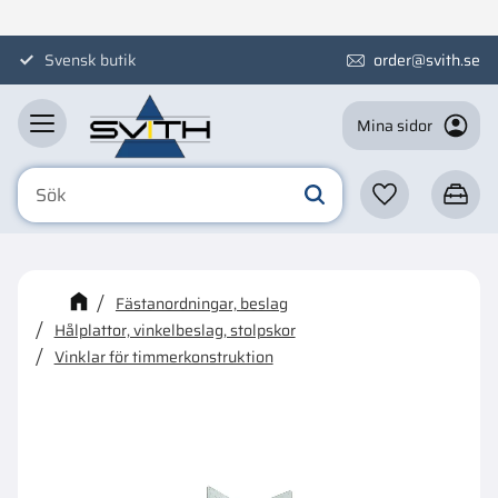
Meny
Svensk butik
order@svith.se
Mina sidor
Favoriter
Kundva
☓
Kanske någon av dessa
Fästanordningar, beslag
produkter kan intressera dig?
Hålplattor, vinkelbeslag, stolpskor
Vinklar för timmerkonstruktion