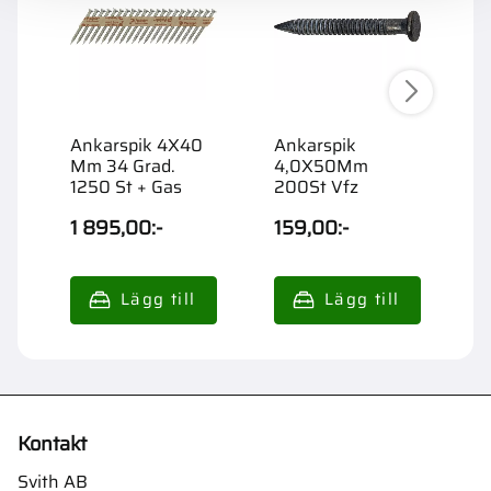
Ankarspik 4X40
Ankarspik
A
Mm 34 Grad.
4,0X50Mm
4
1250 St + Gas
200St Vfz
2
1 895,00
:-
159,00
:-
1
Kontakt
Svith AB