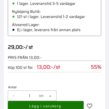
I lager. Leveranstid 3-5 vardagar
Nyköping Butik
121 st i lager
Älvsered Lager
Ej i lager, leverans från annan plats
29,00
:-
/
st
PRIS FRÅN 13,00:-
13,00:-
/
st
55
%
100
st
Antal
-
+
st
Lägg till i 