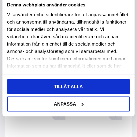
Denna webbplats använder cookies
Vi använder enhetsidentifierare för att anpassa innehållet
och annonserna till användarna, tillhandahålla funktioner
Glidregelsjärn
Byggbeslag För
G
för sociala medier och analysera vår trafik. Vi
Stockvägg 2 Delar
M
vidarebefordrar även sådana identifierare och annan
information från din enhet till de sociala medier och
annons- och analysföretag som vi samarbetar med.
44,00
:-
64,00
:-
3
Dessa kan i sin tur kombinera informationen med annan
information som du har tillhandahållit eller som de har
samlat in när du har använt deras tjänster.
TILLÅT ALLA
Andra köpte även
ANPASSA