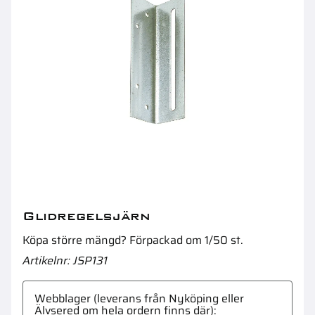
Fyrkantsrör 20X40X1,5X2000Mm Stål
Po
Glidregelsjärn
Köpa större mängd? Förpackad om 1/50 st.
Artikelnr
JSP131
Webblager (leverans från Nyköping eller
Älvsered om hela ordern finns där)