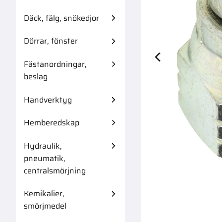
Däck, fälg, snökedjor
Dörrar, fönster
Fästanordningar,
Adapter Bsp 3/
beslag
Handverktyg
Hemberedskap
Hydraulik,
pneumatik,
centralsmörjning
Kemikalier,
smörjmedel