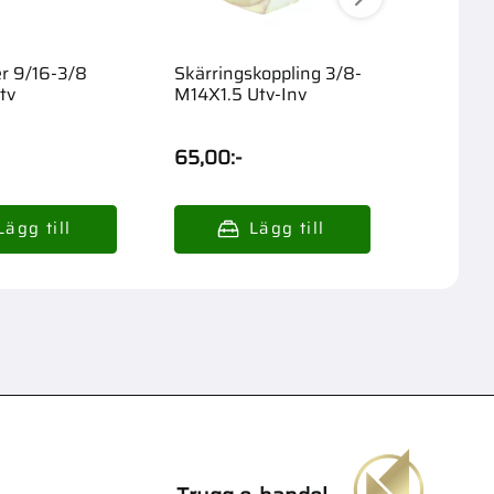
er 9/16-3/8
Skärringskoppling 3/8-
Skärrin
tv
M14X1.5 Utv-Inv
M22X1.5
65,00
:-
98,00
: