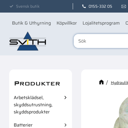
Svensk butik
0155-332 05
Butik & Uthyrning
Köpvillkor
Lojalitetsprogram
O
Produkter
Kanske n
Hydraulik
Arbetsklädsel,
skyddsutrustning,
skyddsprodukter
Batterier