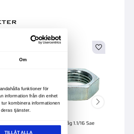
kter
Om
andahålla funktioner för
n information från din enhet
 tur kombinera informationen
deras tjänster.
åg 7/8 Sae
Mutter Låg 1.1/16 Sae
Mutter 
TILLÅT ALLA