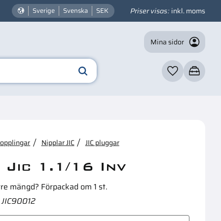
Priser visas
inkl. moms
Sverige
Svenska
SEK
Mina sidor
Favoriter
Kundvagn
☓
n intressera dig?
kopplingar
Nipplar JIC
JIC pluggar
 Jic 1.1/16 Inv
rre mängd? Förpackad om 1 st.
JIC90012