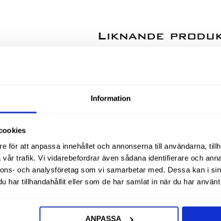
Liknande produ
78
%
Information
cookies
e för att anpassa innehållet och annonserna till användarna, tillh
vår trafik. Vi vidarebefordrar även sådana identifierare och anna
nnons- och analysföretag som vi samarbetar med. Dessa kan i sin
har tillhandahållit eller som de har samlat in när du har använt 
6 Inv
Huv Jic 1/2 Inv
Mutter L
ANPASSA