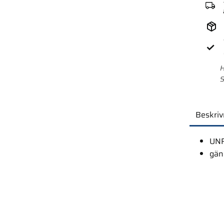
H
S
Beskriv
UNF
gäng