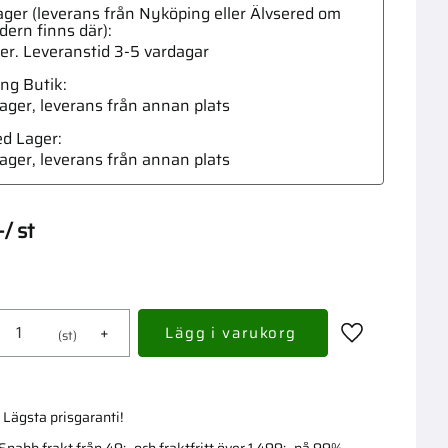
ger (leverans från Nyköping eller Älvsered om
dern finns där)
ger. Leveranstid 3-5 vardagar
ng Butik
 lager, leverans från annan plats
Adapte
ed Lager
 lager, leverans från annan plats
-
/
st
+
st
Lägg till i fav
Lägsta prisgaranti!
Snabb frakt från 49:- och fraktfritt över 1 499:- på 99%