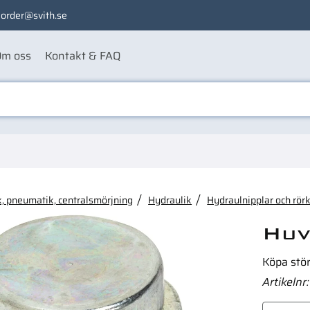
order@svith.se
m oss
Kontakt & FAQ
ågon av dessa produkter ka
, pneumatik, centralsmörjning
Hydraulik
Hydraulnipplar och rör
Huv
Köpa stö
Artikelnr