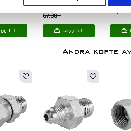
15,00
:-
85,00
:-
67,00
:-
Andra köpte ä