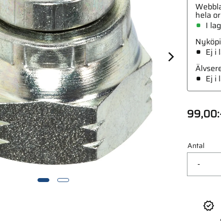
Webbla
hela or
I la
Nyköpi
Ej i
4-3/8 Utv
Älvser
Ej i
99,00
:
Antal
-