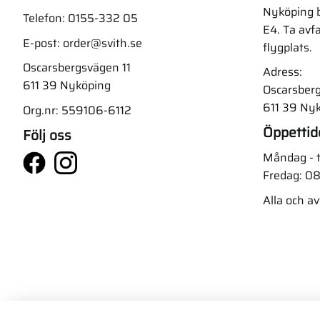
Nyköping b
Telefon:
0155-332 05
E4. Ta avf
E-post:
order@svith.se
flygplats.
Oscarsbergsvägen 11
Adress:
611 39 Nyköping
Oscarsberg
611 39 Ny
Org.nr: 559106-6112
Öppettid
Följ oss
Måndag - t
Fredag: 08
Alla och a