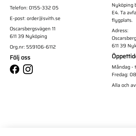
Nyköping b
Telefon:
0155-332 05
E4. Ta avf
E-post:
order@svith.se
flygplats.
Oscarsbergsvägen 11
Adress:
611 39 Nyköping
Oscarsberg
611 39 Ny
Org.nr: 559106-6112
Öppettid
Följ oss
Måndag - t
Fredag: 08
Alla och a