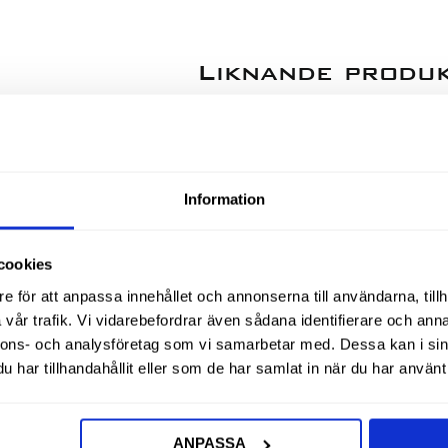
Liknande produ
78
%
Information
cookies
e för att anpassa innehållet och annonserna till användarna, tillh
vår trafik. Vi vidarebefordrar även sådana identifierare och anna
nnons- och analysföretag som vi samarbetar med. Dessa kan i sin
har tillhandahållit eller som de har samlat in när du har använt 
6 Inv
Huv Jic 1/2 Inv
Mutter L
ANPASSA