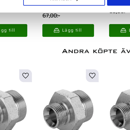
15,00
:-
85,00
:-
67,00
:-
Andra köpte ä