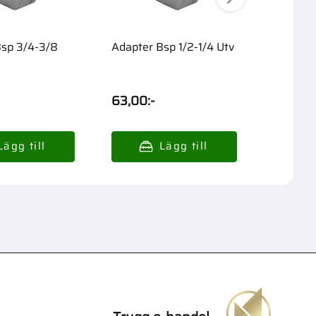
Bsp 3/4-3/8
Adapter Bsp 1/2-1/4 Utv
Riktnin
3-Spole
63,00
:-
2 995,