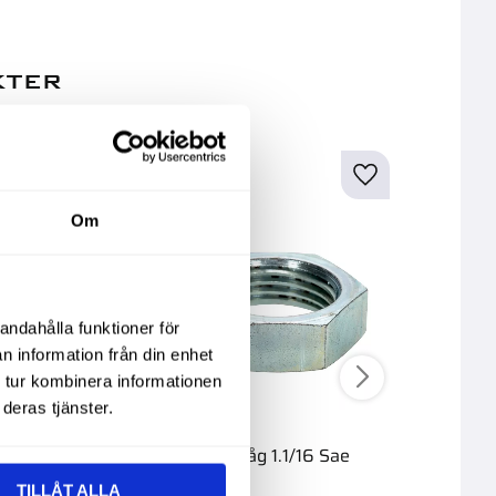
kter
Om
andahålla funktioner för
n information från din enhet
 tur kombinera informationen
deras tjänster.
åg 7/8 Sae
Mutter Låg 1.1/16 Sae
Mutter 
TILLÅT ALLA