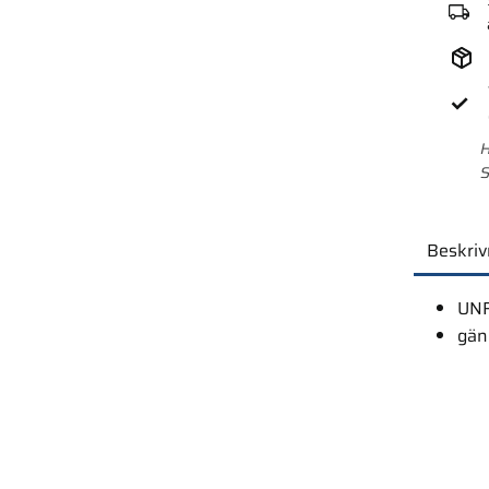
H
S
Beskriv
UNF
gäng