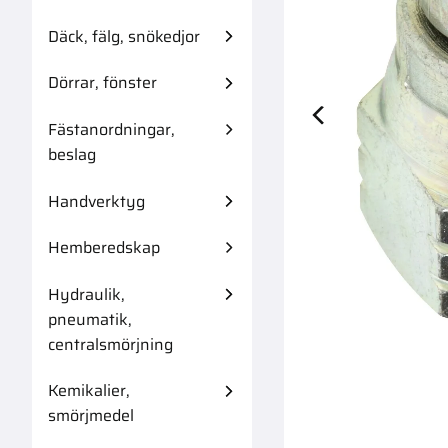
Däck, fälg, snökedjor
Dörrar, fönster
Fästanordningar,
Jic Adapter 7/1
beslag
Handverktyg
Hemberedskap
Hydraulik,
pneumatik,
centralsmörjning
Kemikalier,
smörjmedel