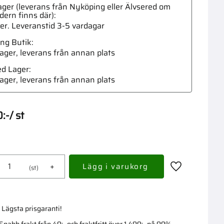
ger (leverans från Nyköping eller Älvsered om
dern finns där)
ger. Leveranstid 3-5 vardagar
ng Butik
 lager, leverans från annan plats
Jic Ad
ed Lager
 lager, leverans från annan plats
0
:-
/
st
+
st
Lägg till i fav
Lägsta prisgaranti!
Snabb frakt från 49:- och fraktfritt över 1 499:- på 99%