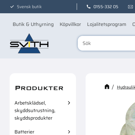
Svensk butik
0155-332 05
Butik & Uthyrning
Köpvillkor
Lojalitetsprogram
O
Produkter
Kanske n
Hydraulik
Arbetsklädsel,
skyddsutrustning,
skyddsprodukter
Batterier