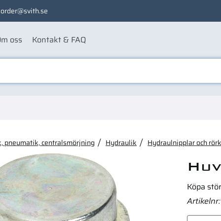
order@svith.se
m oss
Kontakt & FAQ
ågon av dessa produkter ka
, pneumatik, centralsmörjning
Hydraulik
Hydraulnipplar och rör
Huv
Köpa stö
Artikelnr