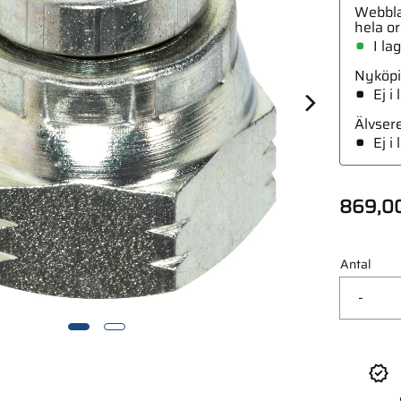
Webbla
hela or
I la
Nyköpi
Ej i
6-1/4 Bsp Inv-Utv
Älvser
Ej i
869,0
Antal
-