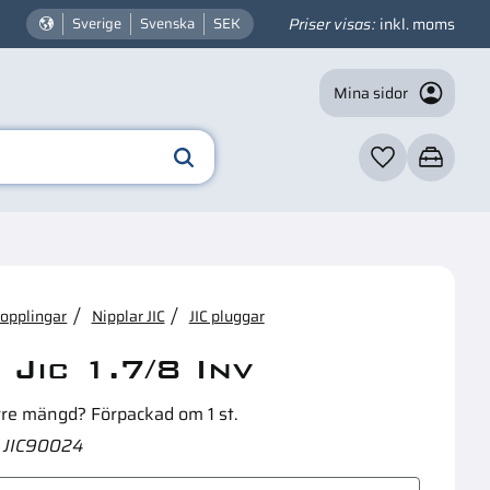
Priser visas
inkl. moms
Sverige
Svenska
SEK
Mina sidor
Favoriter
Kundvagn
☓
n intressera dig?
kopplingar
Nipplar JIC
JIC pluggar
 Jic 1.7/8 Inv
rre mängd? Förpackad om 1 st.
JIC90024