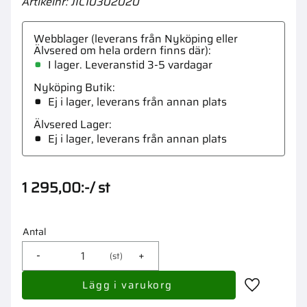
Artikelnr
JIC10302020
Webblager (leverans från Nyköping eller
Älvsered om hela ordern finns där)
I lager. Leveranstid 3-5 vardagar
Nyköping Butik
Ej i lager, leverans från annan plats
Älvsered Lager
Ej i lager, leverans från annan plats
1 295,00
:-
/
st
Antal
-
+
st
Lägg till i 