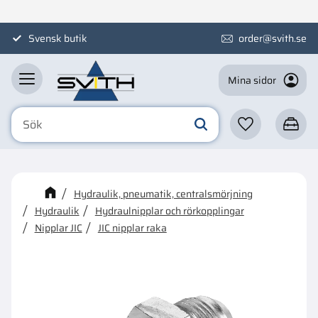
Meny
Svensk butik
order@svith.se
Mina sidor
Favoriter
Kundva
☓
Kanske någon av dessa
Hydraulik, pneumatik, centralsmörjning
produkter kan intressera dig?
Hydraulik
Hydraulnipplar och rörkopplingar
Nipplar JIC
JIC nipplar raka