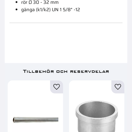
rör Ø 30 - 32 mm
gänga (k1/k2) UN 1 5/8" -12
Tillbehör och reservdelar
Lägg till i favoriter
Lägg ti