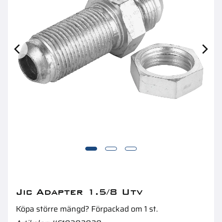
Kil Halvmåne 4X6,5Mm 10St
B
Jic Adapter 1.5/8 Utv
Köpa större mängd? Förpackad om 1 st.