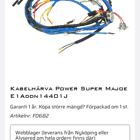
Ringsprint 8Mm
A
Kabelhärva Power Super Majoe
E1Addn14401J
Garanti 1 år. Köpa större mängd? Förpackad om 1 st.
Artikelnr
F0682
Webblager (leverans från Nyköping eller
Älvsered om hela ordern finns där)