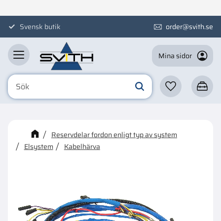
Meny
Svensk butik
order@svith.se
Mina sidor
Favoriter
Kundva
☓
Kanske någon av dessa
Reservdelar fordon enligt typ av system
produkter kan intressera dig?
Elsystem
Kabelhärva