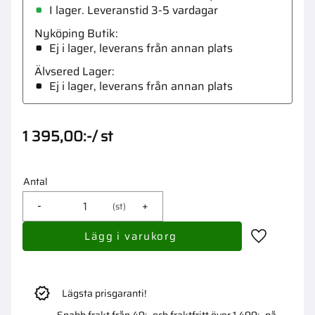
I lager. Leveranstid 3-5 vardagar
Nyköping Butik
Ej i lager, leverans från annan plats
Älvsered Lager
Ej i lager, leverans från annan plats
1 395,00
:-
/
st
Antal
-
+
st
Lägg till i 
Lägsta prisgaranti!
Snabb frakt från 49:- och fraktfritt över 1 499:- på