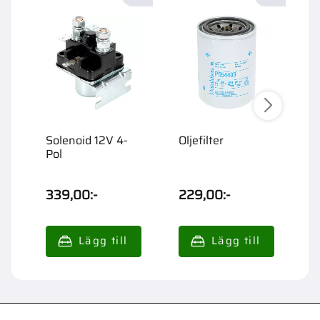
Solenoid 12V 4-
Oljefilter
G
Pol
P
F
339,00
:-
229,00
:-
2