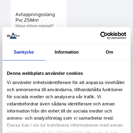
Avtappningsslang
Pvc 25Mm
Köpa större mängd?
Förpackad om 100 st.
56,00
:-
Samtycke
Information
Om
Denna webbplats använder cookies
Vi använder enhetsidentifierare för att anpassa innehållet
Liknande produkter
och annonserna till användarna, tillhandahålla funktioner
för sociala medier och analysera vår trafik. Vi
vidarebefordrar även sådana identifierare och annan
information från din enhet till de sociala medier och
annons- och analysföretag som vi samarbetar med.
Dessa kan i sin tur kombinera informationen med annan
information som du har tillhandahållit eller som de har