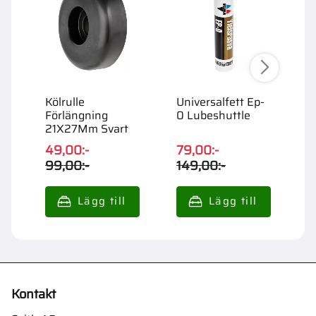
Kölrulle
Universalfett Ep-
A
Förlängning
0 Lubeshuttle
H
21X27Mm Svart
S
49,00
:-
79,00
:-
8
99,00
:-
149,00
:-
1
Kontakt