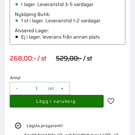
I lager. Leveranstid 3-5 vardagar
Nyköping Butik
1 st i lager
Älvsered Lager
Ej i lager, leverans från annan plats
Nedsatt pris:
Ordinarie pris:
268,00
:-
/
st
529,00
:-
/
st
Antal
-
+
st
Lägg till i 
Lägsta prisgaranti!
Snabb frakt från 49:- och fraktfritt över 1 499:- på