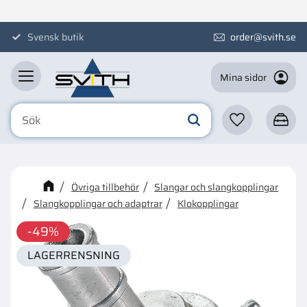
Meny
Svensk butik
order@svith.se
Mina sidor
Favoriter
Kundva
☓
Kanske någon av dessa
Övriga tillbehör
Slangar och slangkopplingar
produkter kan intressera dig?
Slangkopplingar och adaptrar
Klokopplingar
49
%
LAGERRENSNING