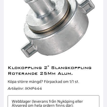
Camlock Koppling 1 Tätning Nitril
S
Klokoppling 2" Slangkoppling
Roterande 25Mm Alum.
Köpa större mängd? Förpackad om 1/1 st.
Artikelnr
IKHP444
Webblager (leverans från Nyköping eller
Älvsered om hela ordern finns där)