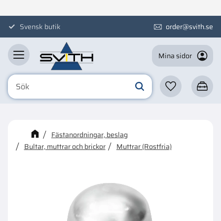
Meny
Svensk butik
order@svith.se
Mina sidor
Favoriter
Kundva
☓
Kanske någon av dessa
Fästanordningar, beslag
produkter kan intressera dig?
Bultar, muttrar och brickor
Muttrar (Rostfria)