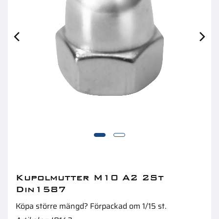
Bult M12X90 10.9 2St Din931
B
Kupolmutter M10 A2 2St
Din1587
Köpa större mängd? Förpackad om 1/15 st.