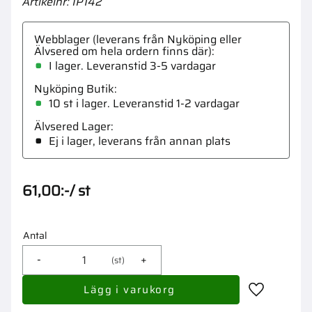
Artikelnr
IP142
Webblager (leverans från Nyköping eller
Älvsered om hela ordern finns där)
I lager. Leveranstid 3-5 vardagar
Nyköping Butik
10 st i lager
Älvsered Lager
Ej i lager, leverans från annan plats
61,00
:-
/
st
Antal
-
+
st
Lägg till i 