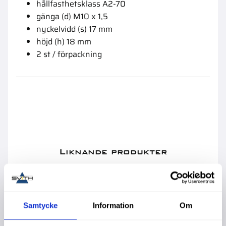
hållfasthetsklass A2-70
gänga (d) M10 x 1,5
nyckelvidd (s) 17 mm
höjd (h) 18 mm
2 st / förpackning
Liknande produkter
59
%
Samtycke
Information
Om