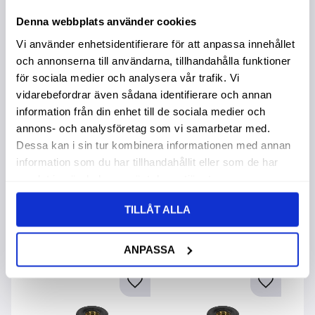
Denna webbplats använder cookies
Vi använder enhetsidentifierare för att anpassa innehållet
och annonserna till användarna, tillhandahålla funktioner
för sociala medier och analysera vår trafik. Vi
Låsmutter M14
Låsmutter M16
M
vidarebefordrar även sådana identifierare och annan
A2 Nyloc 4St
A2 Nyloc 4St
8
information från din enhet till de sociala medier och
Din985
Din985
annons- och analysföretag som vi samarbetar med.
17,00
:-
67,00
:-
6
Dessa kan i sin tur kombinera informationen med annan
41,00
:-
information som du har tillhandahållit eller som de har
samlat in när du har använt deras tjänster.
TILLÅT ALLA
Andra köpte även
ANPASSA