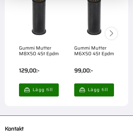
Gummi Mutter
Gummi Mutter
G
M8X50 4St Epdm
M6X50 4St Epdm
M
E
129,00
:-
99,00
:-
1
Kontakt