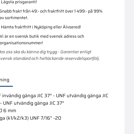
Lägsta prisgaranti!
Snabb frakt från 49:- och fraktfritt över 1 499:- på 99%
av sortimentet.
Lägg till i favoriter
Lägg till i favoriter
Hämta fraktfritt i Nyköping eller Älvsered!
Vi är en svensk butik med svensk adress och
organisationsnummer!
os oss ska du känna dig trygg - Garantier enligt
vensk standard och heltäckande reservdelsportfölj.
ning
/16 Sae
Hydraulrör
 invändig gänga JIC 37° - UNF utvändig gänga JIC
6X1,0X2000Mm Zink
 - UNF utvändig gänga JIC 37°
Köpa större mängd?
 Ø 6 mm
Förpackad om 10 st.
ga (k1/k2/k3) UNF 7/16" -20
399,00
:-