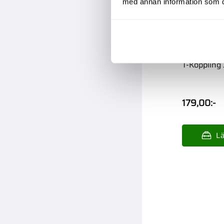
med annan information som du 
T-Koppling J
179,00
:-