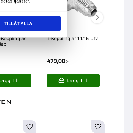
deras tjänster.
TILLÅT ALLA
-Koppling Jic
T-Koppling Jic 1.1/16 Utv
Ställbar
Bsp
7/8-3/4
479,00
:-
995,0
ven