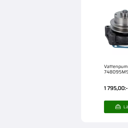
Vattenpum
748095M9
1 795,00
:-