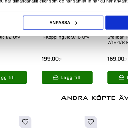
har tillhandahållit eller som de har samlat in när du har använt 
ANPASSA
ic 1/2 Utv
T-Koppling Jic 9/16 Utv
Ställbar T
7/16-1/8 
199,00
:-
169,00
:-
Andra köpte ä