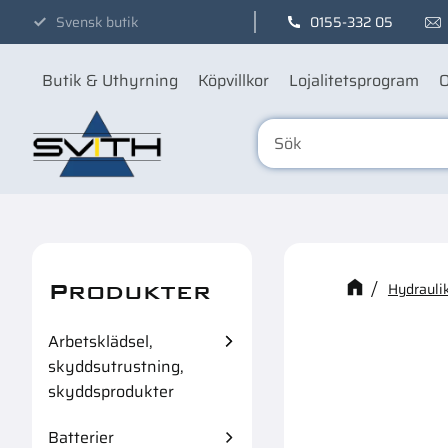
Svensk butik
0155-332 05
Butik & Uthyrning
Köpvillkor
Lojalitetsprogram
O
Produkter
Kanske n
Hydraulik
Arbetsklädsel,
skyddsutrustning,
49
%
skyddsprodukter
Batterier