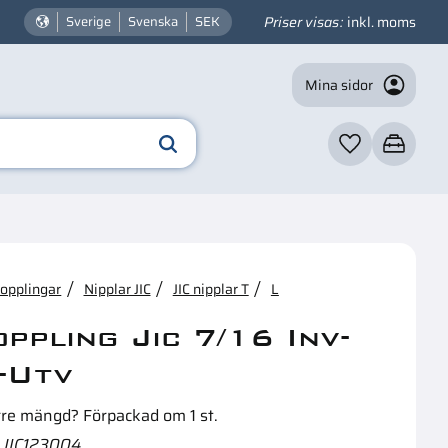
Priser visas
inkl. moms
Sverige
Svenska
SEK
Mina sidor
Favoriter
Kundvagn
☓
n intressera dig?
kopplingar
Nipplar JIC
JIC nipplar T
L
oppling Jic 7/16 Inv-
-Utv
rre mängd? Förpackad om 1 st.
JIC123004