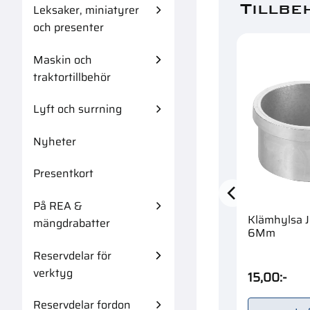
Tillbe
Leksaker, miniatyrer
och presenter
Maskin och
traktortillbehör
Lyft och surrning
Nyheter
Presentkort
På REA &
Klämhylsa J
mängdrabatter
6Mm
Reservdelar för
verktyg
15,00
:-
Reservdelar fordon