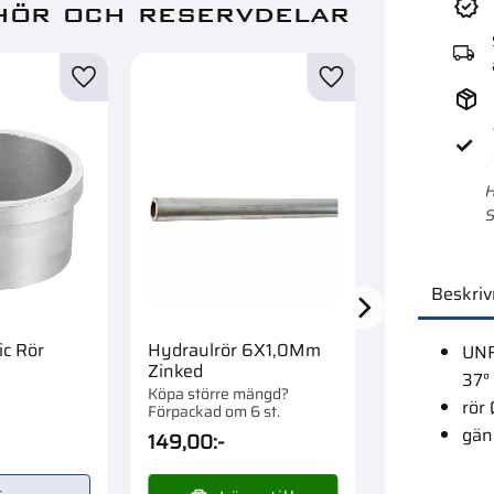
hör och reservdelar
Lägg till i favoriter
Lägg till i favoriter
H
S
Beskriv
ic Rör
Hydraulrör 6X1,0Mm
Mutter Jic 7
UNF
Zinked
37°
Köpa större mängd?
rör
Förpackad om 6 st.
gän
149,00
:-
17,00
:-