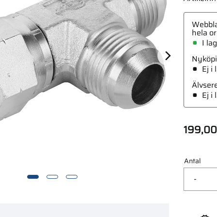
Webbla
hela or
I la
Nyköpi
 9 Hi-Vis Läder Skyddskrage
Ej i
Älvser
Ej i
199,00
Antal
-