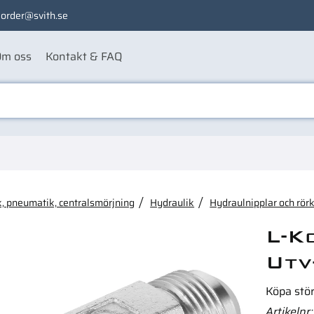
order@svith.se
m oss
Kontakt & FAQ
ågon av dessa produkter ka
, pneumatik, centralsmörjning
Hydraulik
Hydraulnipplar och rör
L-K
Utv
Köpa stö
Artikelnr