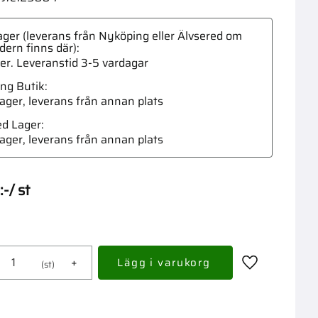
ger (leverans från Nyköping eller Älvsered om
dern finns där)
ger. Leveranstid 3-5 vardagar
ng Butik
Draga
 lager, leverans från annan plats
ed Lager
 lager, leverans från annan plats
:-
/
st
+
st
Lägg till i fav