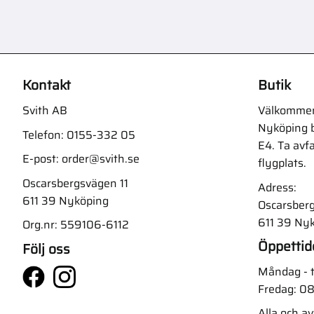
Kontakt
Butik
Svith AB
Välkommen t
Nyköping b
Telefon:
0155-332 05
E4. Ta avf
E-post:
order@svith.se
flygplats.
Oscarsbergsvägen 11
Adress:
611 39 Nyköping
Oscarsberg
611 39 Ny
Org.nr: 559106-6112
Öppettid
Följ oss
Måndag - t
Fredag: 08
Alla och a