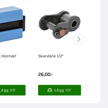
c-Kontakt
Skarvlänk 1/2"
Förlänga
200M
26,00
:-
159,00