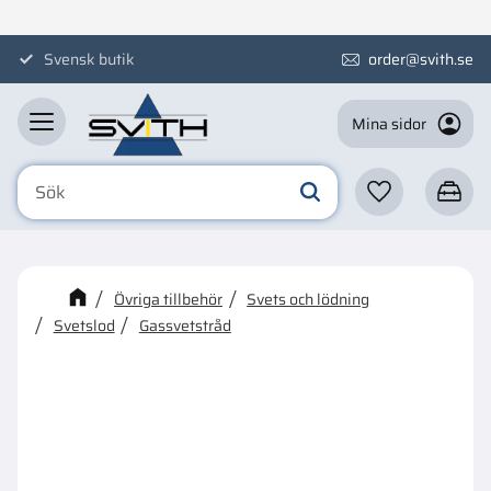
Meny
Svensk butik
order@svith.se
Mina sidor
Favoriter
Kundva
☓
Kanske någon av dessa
Övriga tillbehör
Svets och lödning
produkter kan intressera dig?
Svetslod
Gassvetstråd