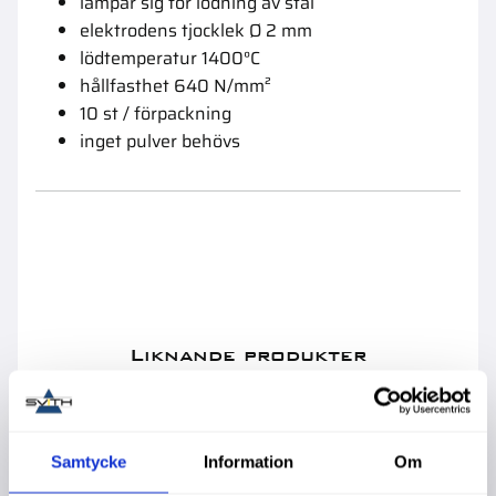
lämpar sig för lödning av stål
elektrodens tjocklek Ø 2 mm
lödtemperatur 1400°C
hållfasthet 640 N/mm²
10 st / förpackning
inget pulver behövs
Liknande produkter
Samtycke
Information
Om