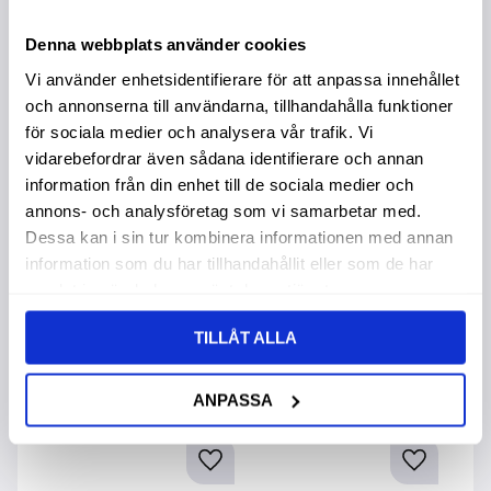
Denna webbplats använder cookies
Vi använder enhetsidentifierare för att anpassa innehållet
och annonserna till användarna, tillhandahålla funktioner
för sociala medier och analysera vår trafik. Vi
Gas Svetsning
Gas Svetsning
G
vidarebefordrar även sådana identifierare och annan
Tråd H44 3,0 X
Tråd H44 2,0 X
T
information från din enhet till de sociala medier och
500Mm 16St
500Mm 25St
5
annons- och analysföretag som vi samarbetar med.
Dessa kan i sin tur kombinera informationen med annan
379,00
:-
369,00
:-
3
information som du har tillhandahållit eller som de har
samlat in när du har använt deras tjänster.
TILLÅT ALLA
Andra köpte även
ANPASSA