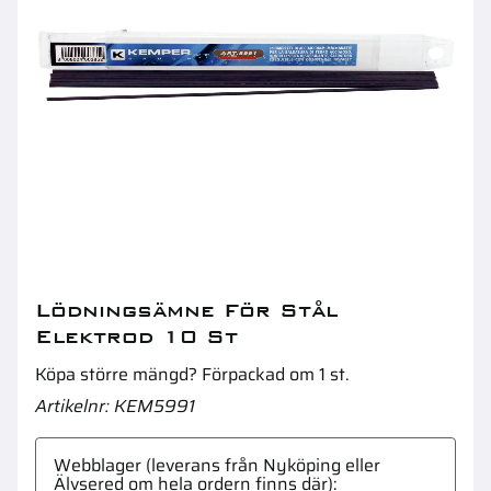
Kil Halvmåne 4X6,5Mm 10St
B
Lödningsämne För Stål
Elektrod 10 St
Köpa större mängd? Förpackad om 1 st.
Artikelnr
KEM5991
Webblager (leverans från Nyköping eller
Älvsered om hela ordern finns där)