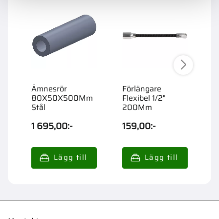
Ämnesrör
Förlängare
F
80X50X500Mm
Flexibel 1/2"
F
Stål
200Mm
1
1 695,00
:-
159,00
:-
9