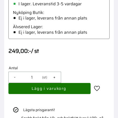
I lager. Leveranstid 3-5 vardagar
Nyköping Butik
Ej i lager, leverans från annan plats
Älvsered Lager
Ej i lager, leverans från annan plats
249,00
:-
/
st
Antal
-
+
st
Lägg till i 
Lägsta prisgaranti!
Snabb frakt från 49:- och fraktfritt över 1 499:- på