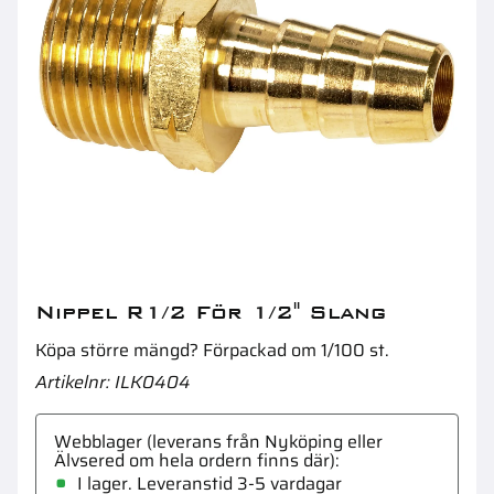
Frostplugg 41,27Mm 1 5/8"
L
Nippel R1/2 För 1/2" Slang
Köpa större mängd? Förpackad om 1/100 st.
Artikelnr
ILK0404
Webblager (leverans från Nyköping eller
Älvsered om hela ordern finns där)
I lager. Leveranstid 3-5 vardagar