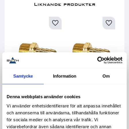
Liknande produkter
Samtycke
Information
Om
Nippel R1/4 För
Nippel R1/4 För
N
3/8" Slang
1/4" Slang
1
Denna webbplats använder cookies
52,00
:-
57,00
:-
7
Vi använder enhetsidentifierare för att anpassa innehållet
och annonserna till användarna, tillhandahålla funktioner
för sociala medier och analysera vår trafik. Vi
vidarebefordrar även sådana identifierare och annan