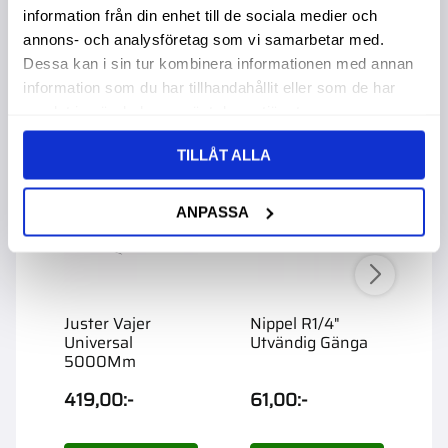
information från din enhet till de sociala medier och
annons- och analysföretag som vi samarbetar med.
Andra köpte även
Dessa kan i sin tur kombinera informationen med annan
information som du har tillhandahållit eller som de har
samlat in när du har använt deras tjänster.
TILLÅT ALLA
ANPASSA
Juster Vajer
Nippel R1/4"
S
Universal
Utvändig Gänga
G
5000Mm
G
419,00
:-
61,00
:-
2