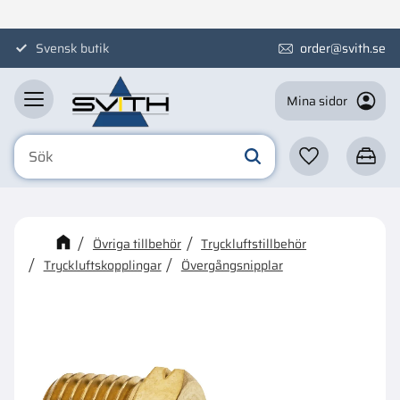
Meny
Svensk butik
order@svith.se
Mina sidor
Favoriter
Kundva
☓
Kanske någon av dessa
Övriga tillbehör
Tryckluftstillbehör
produkter kan intressera dig?
Tryckluftskopplingar
Övergångsnipplar