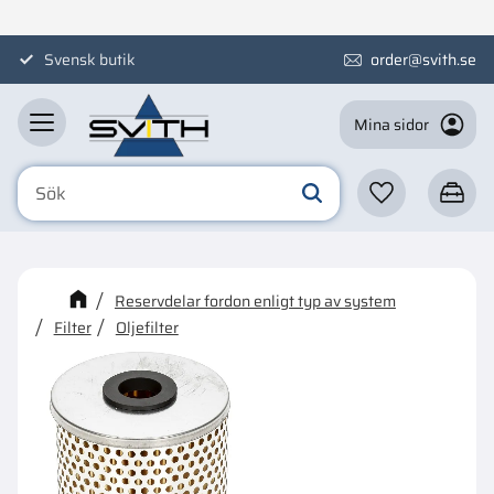
Meny
Svensk butik
order@svith.se
Mina sidor
Favoriter
Kundva
☓
Kanske någon av dessa
Reservdelar fordon enligt typ av system
produkter kan intressera dig?
Filter
Oljefilter