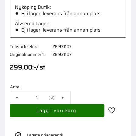
Nyköping Butik
Ej i lager, leverans från annan plats
Älvsered Lager
Ej i lager, leverans från annan plats
Tillv. artikelnr
ZE 931107
Originalnummer 1
ZE 931107
299,00
:-
/
st
Antal
-
+
st
Lägg till i 
Lägsta prisgaranti!