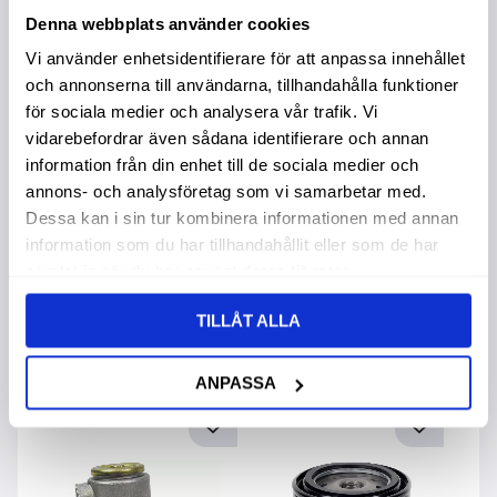
Denna webbplats använder cookies
Vi använder enhetsidentifierare för att anpassa innehållet
och annonserna till användarna, tillhandahålla funktioner
för sociala medier och analysera vår trafik. Vi
Oljefilter
Oljefilter
O
vidarebefordrar även sådana identifierare och annan
information från din enhet till de sociala medier och
125,00
:-
annons- och analysföretag som vi samarbetar med.
299,00
:-
2
229,00
:-
Dessa kan i sin tur kombinera informationen med annan
information som du har tillhandahållit eller som de har
samlat in när du har använt deras tjänster.
TILLÅT ALLA
Andra köpte även
ANPASSA