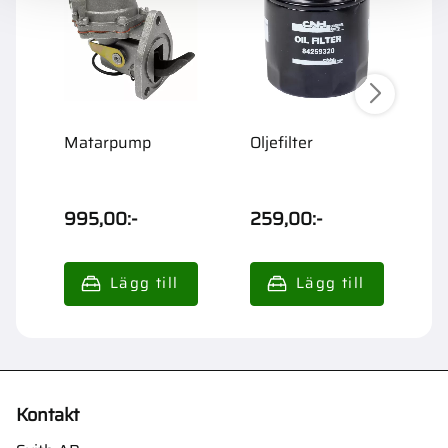
Matarpump
Oljefilter
B
D
995,00
:-
259,00
:-
9
Kontakt