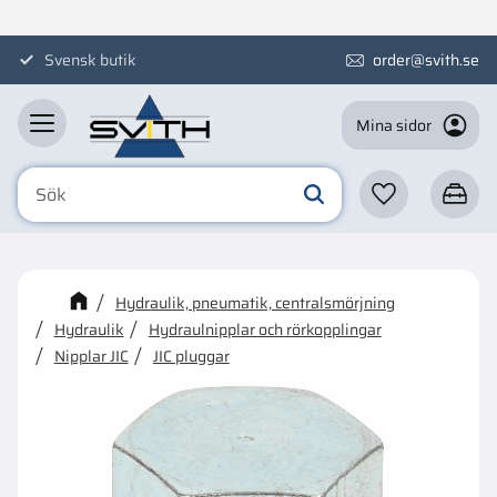
Meny
Svensk butik
order@svith.se
Mina sidor
Favoriter
Kundva
☓
Kanske någon av dessa
Hydraulik, pneumatik, centralsmörjning
produkter kan intressera dig?
Hydraulik
Hydraulnipplar och rörkopplingar
Nipplar JIC
JIC pluggar
79
%