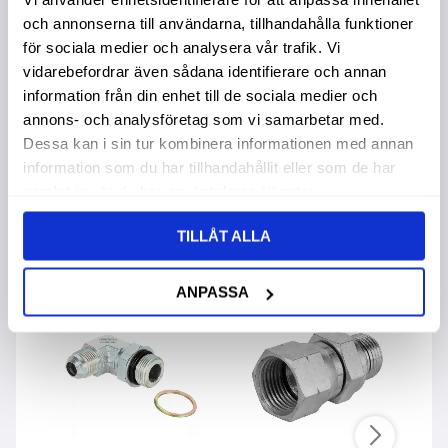
Huv Jic 9/16 Inv
Huv Jic 1/2 Inv
M
S
och annonserna till användarna, tillhandahålla funktioner
för sociala medier och analysera vår trafik. Vi
15,00
:-
vidarebefordrar även sådana identifierare och annan
81,00
:-
8
67,00
:-
information från din enhet till de sociala medier och
annons- och analysföretag som vi samarbetar med.
Dessa kan i sin tur kombinera informationen med annan
information som du har tillhandahållit eller som de har
samlat in när du har använt deras tjänster.
Andra köpte även
TILLÅT ALLA
ANPASSA