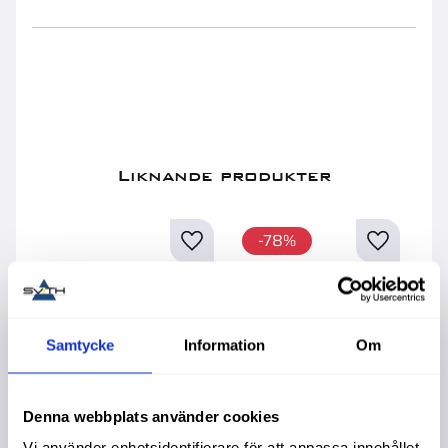
Liknande produkter
78
%
Samtycke
Information
Om
Denna webbplats använder cookies
Vi använder enhetsidentifierare för att anpassa innehållet