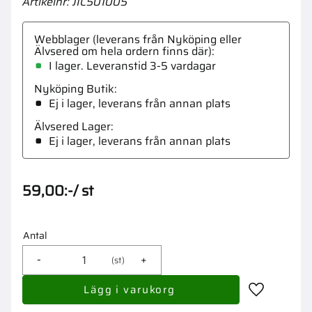
Artikelnr
JIC501005
Webblager (leverans från Nyköping eller
Älvsered om hela ordern finns där)
I lager. Leveranstid 3-5 vardagar
Nyköping Butik
Ej i lager, leverans från annan plats
Älvsered Lager
Ej i lager, leverans från annan plats
59,00
:-
/
st
Antal
-
+
st
Lägg till i 