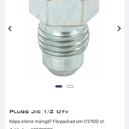
Adapter Bsp 3/8-M10X1.5 Utv
Ad
Plugg Jic 1/2 Utv
Köpa större mängd? Förpackad om 1/1/100 st.