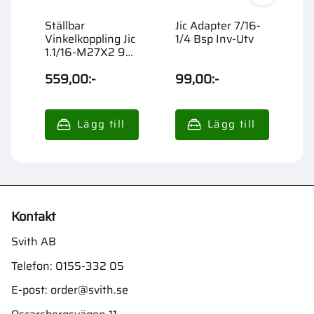
Ställbar
Jic Adapter 7/16-
J
Vinkelkoppling Jic
1/4 Bsp Inv-Utv
1
1.1/16-M27X2 90
Utv
559,00
:-
99,00
:-
6
Kontakt
Svith AB
Telefon:
0155-332 05
E-post:
order@svith.se