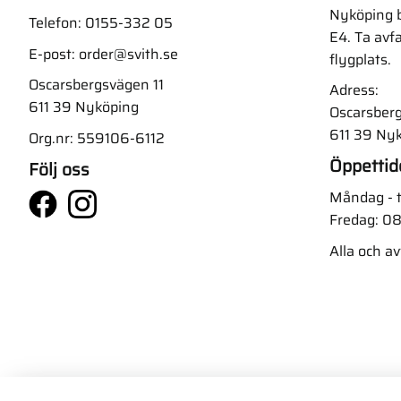
Nyköping b
Telefon:
0155-332 05
E4. Ta avf
E-post:
order@svith.se
flygplats.
Oscarsbergsvägen 11
Adress:
611 39 Nyköping
Oscarsberg
611 39 Ny
Org.nr: 559106-6112
Öppettid
Följ oss
Måndag - t
Fredag: 08
Alla och a