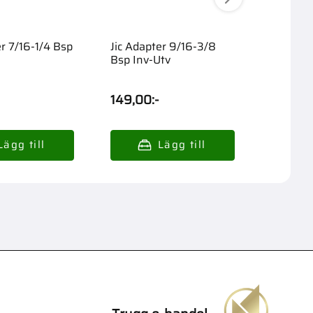
er 7/16-1/4 Bsp
Jic Adapter 9/16-3/8
Skärrin
Bsp Inv-Utv
M14X1.5
149,00
:-
65,00
: