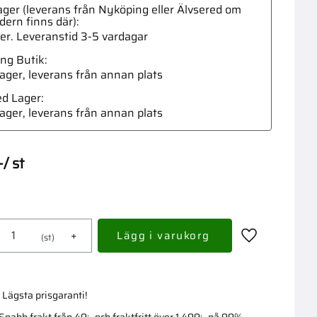
ger (leverans från Nyköping eller Älvsered om
dern finns där)
ger. Leveranstid 3-5 vardagar
ng Butik
 lager, leverans från annan plats
Adapte
ed Lager
 lager, leverans från annan plats
-
/
st
+
st
Lägg till i fav
Lägsta prisgaranti!
Snabb frakt från 49:- och fraktfritt över 1 499:- på 99%