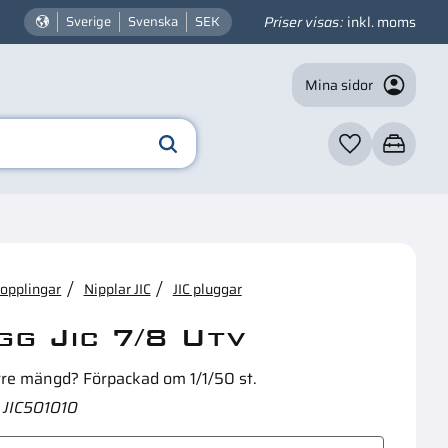
Priser visas
inkl. moms
Sverige
Svenska
SEK
Mina sidor
Favoriter
Kundvagn
☓
n intressera dig?
kopplingar
Nipplar JIC
JIC pluggar
gg Jic 7/8 Utv
rre mängd? Förpackad om 1/1/50 st.
JIC501010