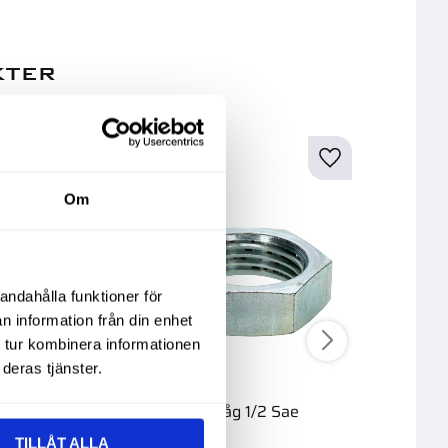
kter
78
%
Om
andahålla funktioner för
n information från din enhet
 tur kombinera informationen
deras tjänster.
g 1.1/16 Sae
Mutter Låg 1/2 Sae
Huv Jic 
TILLÅT ALLA