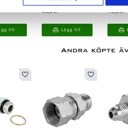
85,00
:-
119,00
:-
Andra köpte ä