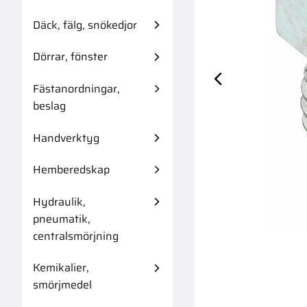
Däck, fälg, snökedjor
Dörrar, fönster
Fästanordningar,
Adapter Bsp 3/
beslag
Handverktyg
Hemberedskap
Hydraulik,
pneumatik,
centralsmörjning
Kemikalier,
smörjmedel