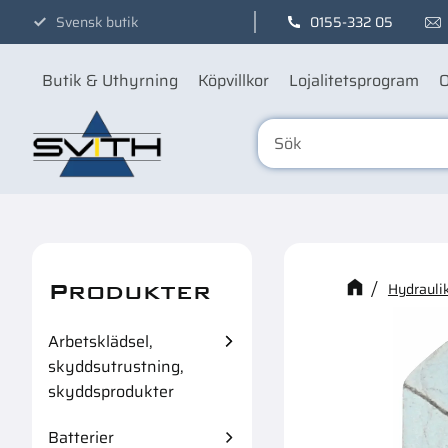
Svensk butik
0155-332 05
Butik & Uthyrning
Köpvillkor
Lojalitetsprogram
O
Produkter
Kanske n
Hydraulik
Arbetsklädsel,
skyddsutrustning,
79
%
skyddsprodukter
Batterier