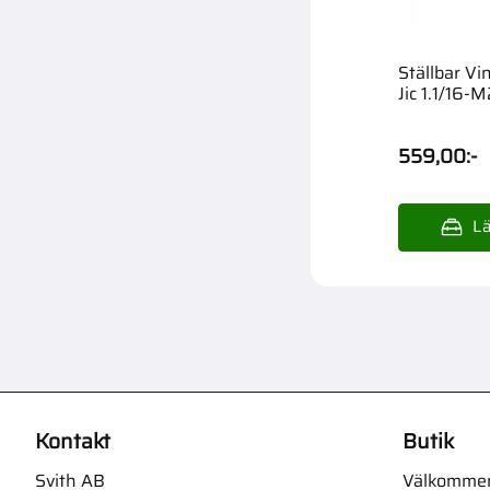
Ställbar Vi
Jic 1.1/16
559,00
:-
Kontakt
Butik
Svith AB
Välkommen t