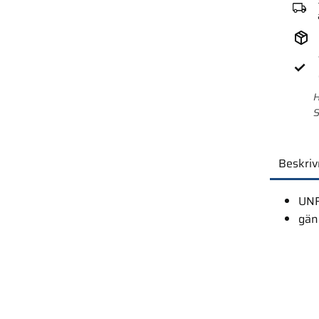
H
S
Beskriv
UNF
gän