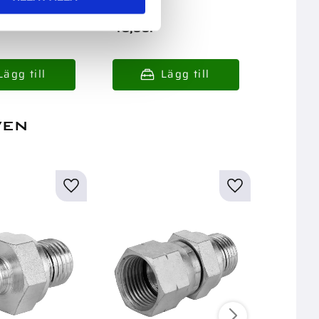
15,00
:-
48,00
:-
67,00
:
ven