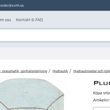
order@svith.se
m oss
Kontakt & FAQ
ågon av dessa produkter ka
, pneumatik, centralsmörjning
Hydraulik
Hydraulnipplar och rör
Plu
Köpa stö
Artikelnr