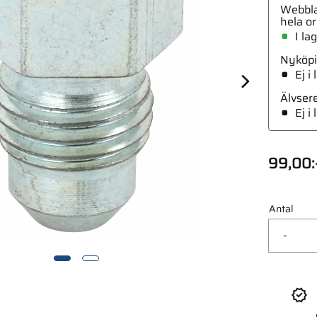
Webbla
hela or
I la
Nyköpi
Ej i
8-M10X1.5 Utv
Älvser
Ej i
99,00
:
Antal
-