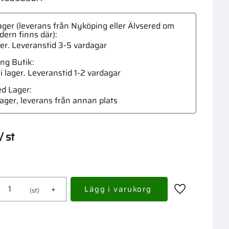
ger (leverans från Nyköping eller Älvsered om
dern finns där)
ger. Leveranstid 3-5 vardagar
ng Butik
Rörsp
 i lager
ed Lager
 lager, leverans från annan plats
/
st
+
st
Lägg till i fav