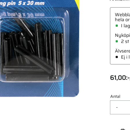
Webbla
hela or
I la
Nyköpi
ig 18Mm 10St Din471
2 st
Älvser
Ej i
61,00
:-
Antal
-