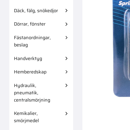
Däck, fälg, snökedjor
Dörrar, fönster
Fästanordningar,
Låsring Utvänd
beslag
Handverktyg
Hemberedskap
Hydraulik,
pneumatik,
centralsmörjning
Kemikalier,
smörjmedel