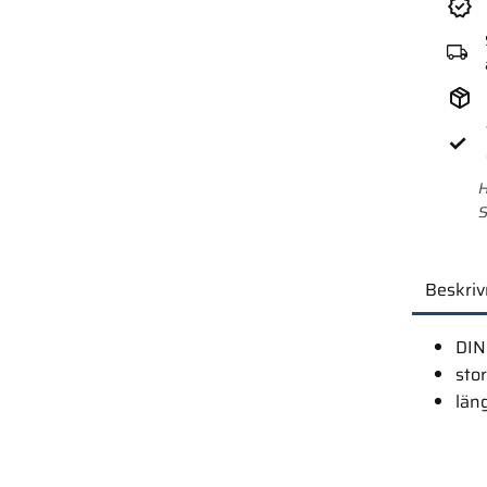
H
S
Beskriv
DIN
sto
län