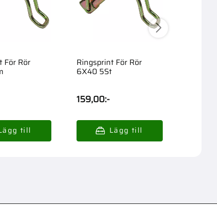
t För Rör
Ringsprint För Rör
Ringspri
m
6X40 5St
8X45 5
63,00
:
159,00
:-
159,00