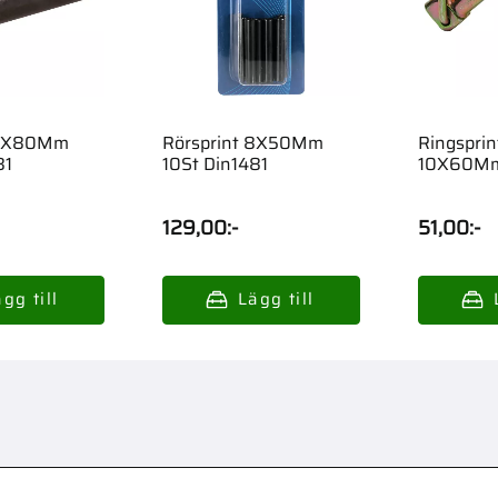
 6X80Mm
Rörsprint 8X50Mm
Ringsprin
81
10St Din1481
10X60M
129,00
:-
51,00
:-