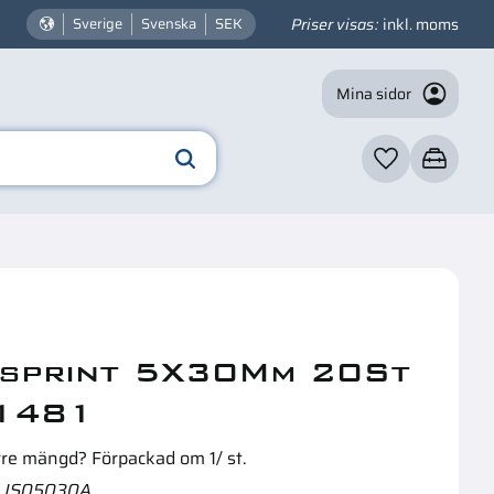
Priser visas
inkl. moms
Sverige
Svenska
SEK
Mina sidor
Favoriter
Kundvagn
☓
n intressera dig?
sprint 5X30Mm 20St
1481
rre mängd? Förpackad om 1/ st.
JS05030A