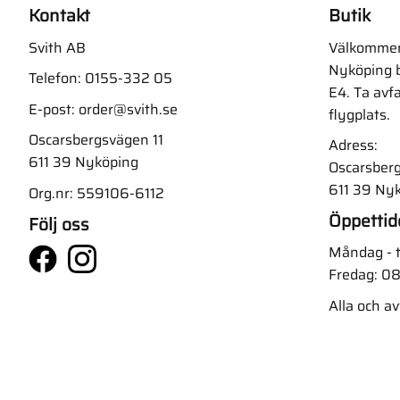
Kontakt
Butik
Svith AB
Välkommen t
Nyköping b
Telefon:
0155-332 05
E4. Ta avf
E-post:
order@svith.se
flygplats.
Oscarsbergsvägen 11
Adress:
611 39 Nyköping
Oscarsberg
611 39 Ny
Org.nr: 559106-6112
Öppettid
Följ oss
Måndag - t
Fredag: 08
Alla och a