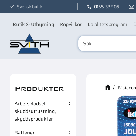
Svensk butik
0155-332 05
Butik & Uthyrning
Köpvillkor
Lojalitetsprogram
O
Produkter
Kanske n
Fästanor
Arbetsklädsel,
skyddsutrustning,
skyddsprodukter
Batterier