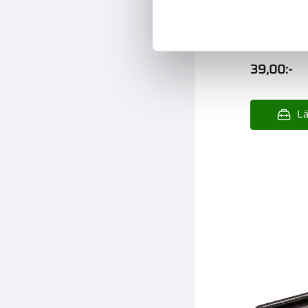
Rörsprint
20St Din14
39,00
:-