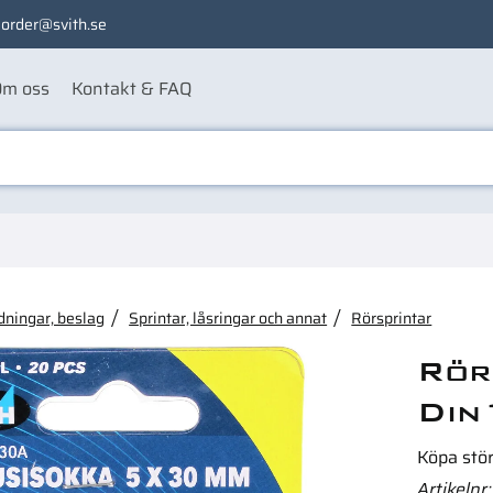
order@svith.se
m oss
Kontakt & FAQ
ågon av dessa produkter ka
dningar, beslag
Sprintar, låsringar och annat
Rörsprintar
Rör
Din
Köpa stö
Artikelnr