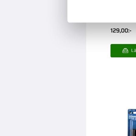
Rörsprint
10St Din14
129,00
:-