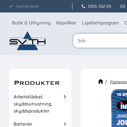
Svensk butik
0155-332 05
Butik & Uthyrning
Köpvillkor
Lojalitetsprogram
O
Produkter
Kanske n
Fästanor
Arbetsklädsel,
skyddsutrustning,
skyddsprodukter
Batterier