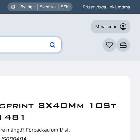
Priser visas
inkl. moms
Sverige
Svenska
SEK
Mina sidor
Favoriter
Kundvagn
☓
n intressera dig?
sprint 8X40Mm 10St
1481
rre mängd? Förpackad om 1/ st.
JS08040A