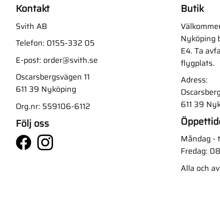
Kontakt
Butik
Svith AB
Välkommen t
Nyköping b
Telefon:
0155-332 05
E4. Ta avf
E-post:
order@svith.se
flygplats.
Oscarsbergsvägen 11
Adress:
611 39 Nyköping
Oscarsberg
611 39 Ny
Org.nr: 559106-6112
Öppettid
Följ oss
Måndag - t
Fredag: 08
Alla och a