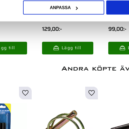
 8X50Mm
Rörsprint 6X80Mm
Rörsprin
ANPASSA
81
10St Din1481
5St Din14
129,00
:-
99,00
:-
Andra köpte ä