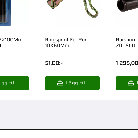
 12X100Mm
Ringsprint För Rör
Rörsprin
1
10X60Mm
200St Di
51,00
:-
1 295,0