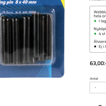
Webbla
hela or
I la
Nyköpi
 6St
4 st
Älvser
Ej i
63,00
:
Antal
-