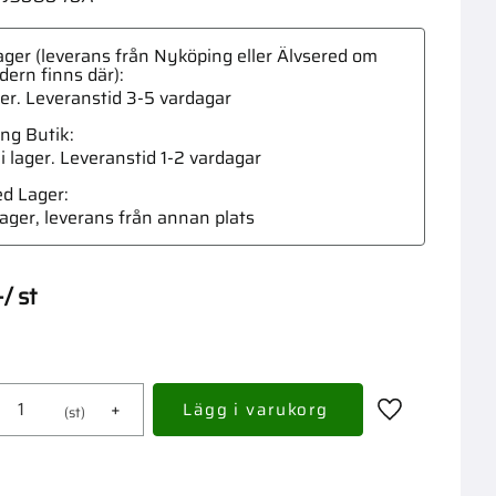
ger (leverans från Nyköping eller Älvsered om
dern finns där)
ger. Leveranstid 3-5 vardagar
ng Butik
Låssp
 i lager
ed Lager
 lager, leverans från annan plats
-
/
st
+
st
Lägg till i fav