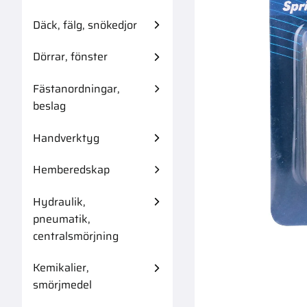
Däck, fälg, snökedjor
Dörrar, fönster
Fästanordningar,
Kil 7X8X40Mm
beslag
Handverktyg
Hemberedskap
Hydraulik,
pneumatik,
centralsmörjning
Kemikalier,
smörjmedel