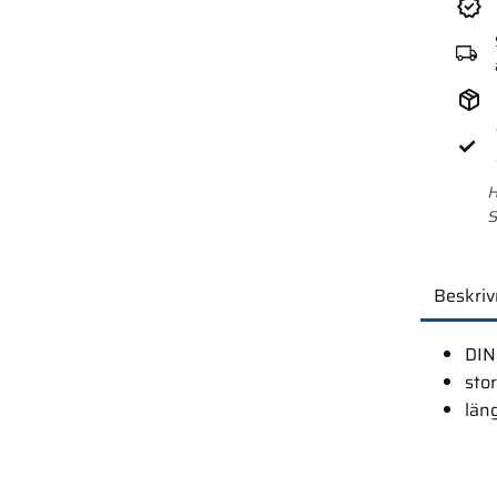
H
S
Beskriv
DIN
sto
län