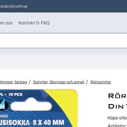
order@svith.se
m oss
Kontakt & FAQ
ågon av dessa produkter ka
dningar, beslag
Sprintar, låsringar och annat
Rörsprintar
Rör
Din
Köpa stö
Artikelnr