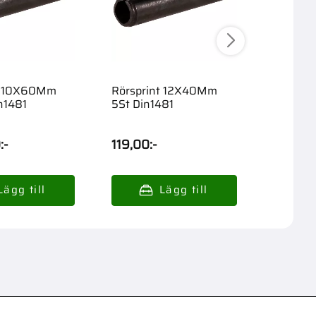
t 10X60Mm
Rörsprint 12X40Mm
Ringspri
n1481
5St Din1481
6X40 5
0
:-
119,00
:-
159,00