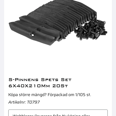
Nit Försänkt 16X5,4 0,5Kg
H
S-Pinnens Spets Set
6X40X210Mm 20St
Köpa större mängd? Förpackad om 1/105 st.
Artikelnr
T0797