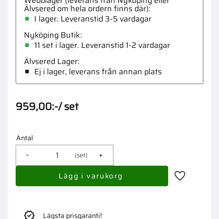
Webblager (leverans från Nyköping eller
Älvsered om hela ordern finns där)
I lager. Leveranstid 3-5 vardagar
Nyköping Butik
11 set i lager
Älvsered Lager
Ej i lager, leverans från annan plats
959,00
:-
/
set
Antal
-
+
set
Lägg till i 
Lägsta prisgaranti!