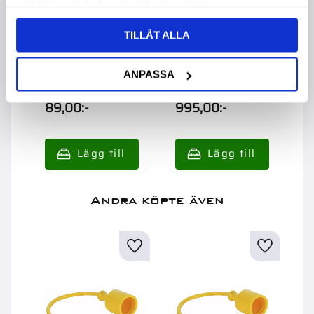
samlat in när du har använt deras tjänster.
TILLÅT ALLA
S-Pinnens Spets
S-Pinnens Spets
S
8X40X210Mm
Set
S
ANPASSA
1St
8X40X210Mm
A
20St
89,00
:-
995,00
:-
6
Andra köpte även