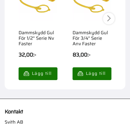
Dammskydd Gul
Dammskydd Gul
F
För 1/2" Serie Nv
För 3/4" Serie
D
Faster
Anv Faster
3
A
32,00
:-
83,00
:-
4
Kontakt
Svith AB