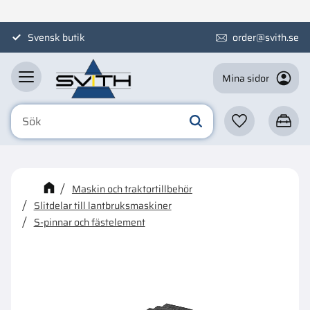
Meny
Svensk butik
order@svith.se
Mina sidor
Favoriter
Kundva
☓
Kanske någon av dessa
Maskin och traktortillbehör
produkter kan intressera dig?
Slitdelar till lantbruksmaskiner
S-pinnar och fästelement