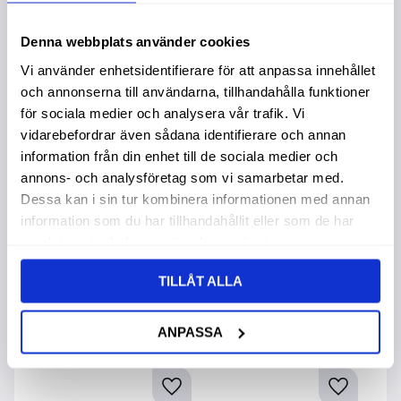
Denna webbplats använder cookies
Vi använder enhetsidentifierare för att anpassa innehållet
och annonserna till användarna, tillhandahålla funktioner
för sociala medier och analysera vår trafik. Vi
vidarebefordrar även sådana identifierare och annan
Schakel M10 A4
Schakel Lång M6
S
information från din enhet till de sociala medier och
1St
A4 1St
annons- och analysföretag som vi samarbetar med.
Dessa kan i sin tur kombinera informationen med annan
159,00
:-
129,00
:-
7
information som du har tillhandahållit eller som de har
samlat in när du har använt deras tjänster.
TILLÅT ALLA
Andra köpte även
ANPASSA