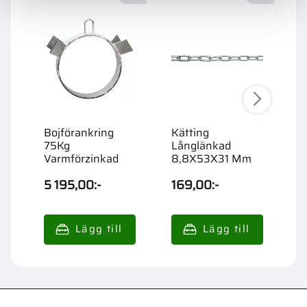
Bojförankring
Kätting
K
75Kg
Långlänkad
L
Varmförzinkad
8,8X53X31 Mm
8
5 195,00
:-
169,00
:-
1