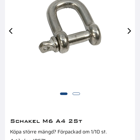
Lyftögla M12 Din582 2St 0,34T
R
Schakel M6 A4 2St
Köpa större mängd? Förpackad om 1/10 st.