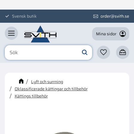
Meny
Svensk butik
order@svith.se
Mina sidor
Favoriter
Kundva
☓
Kanske någon av dessa
Lyft och surrning
produkter kan intressera dig?
Oklassificerade kättingar och tillbehör
Kättings tillbehör