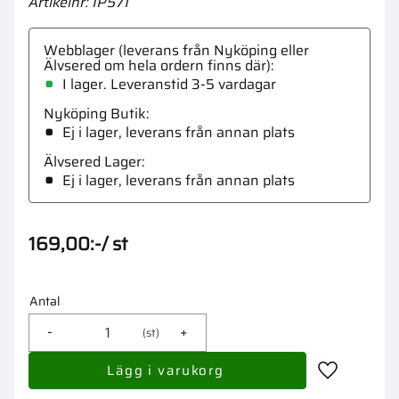
Artikelnr
IP571
Webblager (leverans från Nyköping eller
Älvsered om hela ordern finns där)
I lager. Leveranstid 3-5 vardagar
Nyköping Butik
Ej i lager, leverans från annan plats
Älvsered Lager
Ej i lager, leverans från annan plats
169,00
:-
/
st
Antal
-
+
st
Lägg till i 