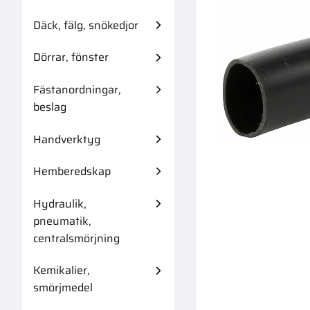
Däck, fälg, snökedjor
Dörrar, fönster
Fästanordningar,
Kabel 2X1,0
beslag
Handverktyg
Hemberedskap
Hydraulik,
pneumatik,
centralsmörjning
Kemikalier,
smörjmedel