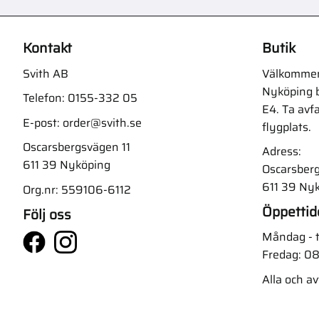
Kontakt
Butik
Svith AB
Välkommen t
Nyköping b
Telefon:
0155-332 05
E4. Ta avf
E-post:
order@svith.se
flygplats.
Oscarsbergsvägen 11
Adress:
611 39 Nyköping
Oscarsberg
611 39 Ny
Org.nr: 559106-6112
Öppettid
Följ oss
Måndag - t
Fredag: 08
Alla och a