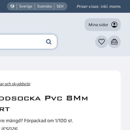
Priser visas
inkl. moms
Sverige
Svenska
SEK
Mina sidor
Favoriter
Kundvagn
☓
n intressera dig?
r och skyddsrör
ddsocka Pvc 8Mm
rt
rre mängd? Förpackad om 1/100 st.
JES026