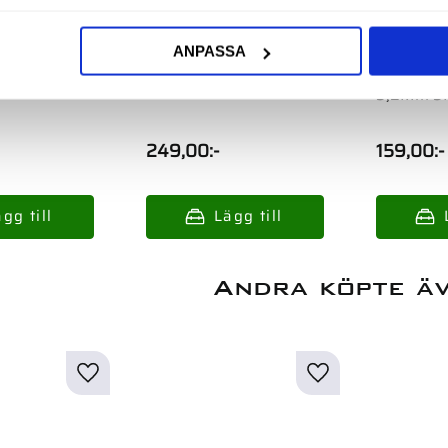
ANPASSA
a Pvc 10Mm
Krympslangsortiment
Krympsla
3,2Mm 3M
249,00
:-
159,00
:-
Andra köpte ä