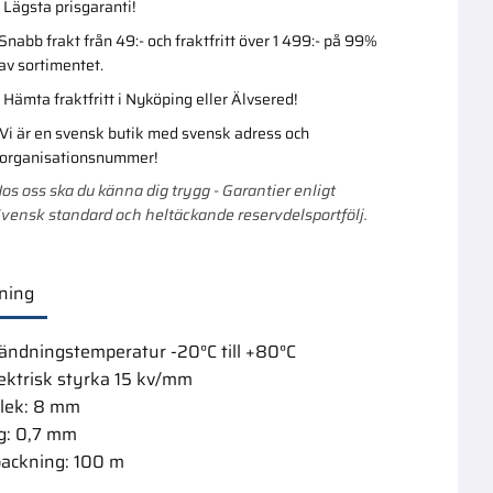
Lägsta prisgaranti!
Snabb frakt från 49:- och fraktfritt över 1 499:- på 99%
av sortimentet.
Hämta fraktfritt i Nyköping eller Älvsered!
Vi är en svensk butik med svensk adress och
organisationsnummer!
os oss ska du känna dig trygg - Garantier enligt
vensk standard och heltäckande reservdelsportfölj.
ning
ändningstemperatur -20°C till +80°C
lektrisk styrka 15 kv/mm
rlek: 8 mm
g: 0,7 mm
packning: 100 m