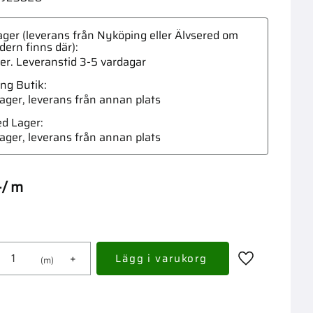
ger (leverans från Nyköping eller Älvsered om
dern finns där)
ger. Leveranstid 3-5 vardagar
ng Butik
Stickp
 lager, leverans från annan plats
ed Lager
 lager, leverans från annan plats
-
/
m
+
m
Lägg till i fav