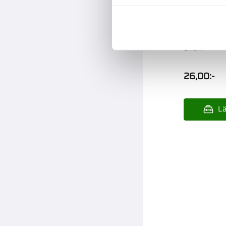
Skyddsock
Svart
26,00
:-