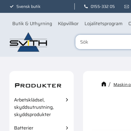
Svensk butik
0155-332 05
Butik & Uthyrning
Köpvillkor
Lojalitetsprogram
O
Produkter
Kanske n
Maskin oc
Arbetsklädsel,
skyddsutrustning,
skyddsprodukter
Batterier