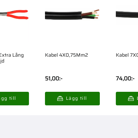
Extra Lång
Kabel 4X0,75Mm2
Kabe
jd
51,00
:-
74,00
:-