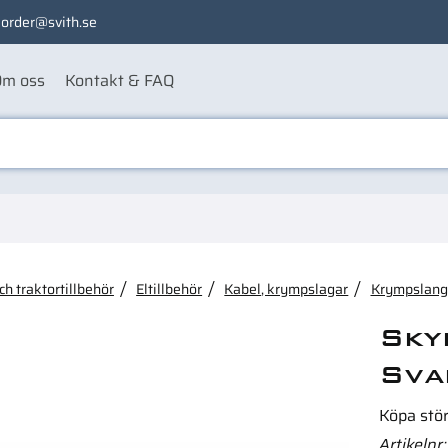
order@svith.se
m oss
Kontakt & FAQ
ågon av dessa produkter ka
h traktortillbehör
Eltillbehör
Kabel, krympslagar
Krympslanga
Sky
Sva
Köpa stö
Artikelnr