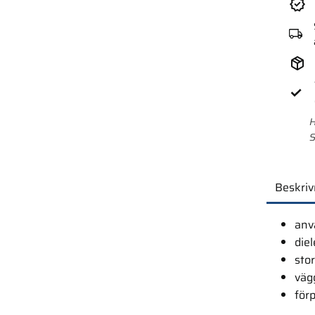
H
S
Beskriv
anv
die
sto
väg
för