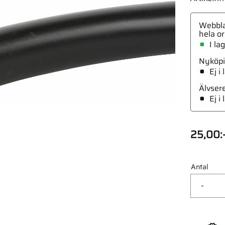
Webbla
hela or
I la
Nyköpi
0Mm2 Flat
Ej i
Älvser
Ej i
25,00
:
Antal
-