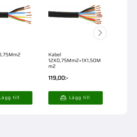
l 7X0,75Mm2
Kabel
Krympsl
12X0,75Mm2+1X1,50M
7X305
m2
119,00
:-
88,00
: