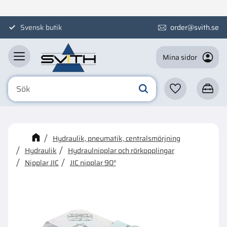
Meny
Svensk butik
order@svith.se
Mina sidor
Favoriter
Kundva
☓
Kanske någon av dessa
Hydraulik, pneumatik, centralsmörjning
produkter kan intressera dig?
Hydraulik
Hydraulnipplar och rörkopplingar
Nipplar JIC
JIC nipplar 90°