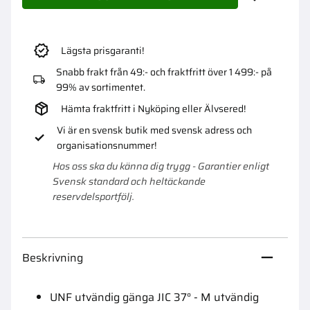
Lägg till i 
Lägsta prisgaranti!
Snabb frakt från 49:- och fraktfritt över 1 499:- på
99% av sortimentet.
Hämta fraktfritt i Nyköping eller Älvsered!
Vi är en svensk butik med svensk adress och
organisationsnummer!
Hos oss ska du känna dig trygg - Garantier enligt
Svensk standard och heltäckande
reservdelsportfölj.
Beskrivning
UNF utvändig gänga JIC 37° - M utvändig