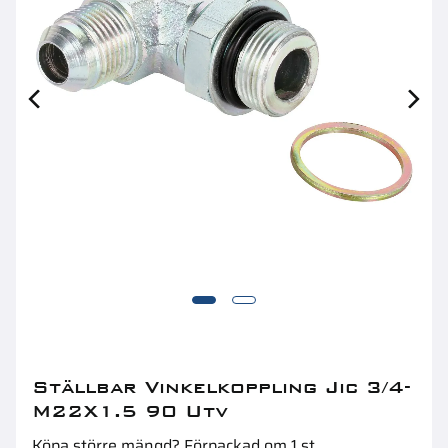
Expanderbult M8X68 (4Mm) 4St A4 Rostfritt
Ol
Op.1
Ställbar Vinkelkoppling Jic 3/4-
M22X1.5 90 Utv
Köpa större mängd? Förpackad om 1 st.