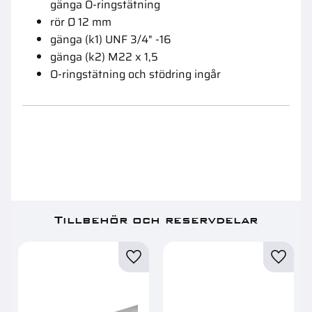
gänga O-ringstätning
rör Ø 12 mm
gänga (k1) UNF 3/4" -16
gänga (k2) M22 x 1,5
O-ringstätning och stödring ingår
Tillbehör och reservdelar
Lägg till i favoriter
Lägg ti