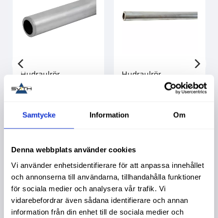
Hydraulrör
Hydraulrör
12X1,5X2000Mm
12X1,5Mm Zinked
Zink
Köpa större mängd?
Förpackad om 6 st.
Köpa större mängd?
Förpackad om 10 st.
Samtycke
Information
Om
249,00
:-
539,00
:-
Denna webbplats använder cookies
Vi använder enhetsidentifierare för att anpassa innehållet
och annonserna till användarna, tillhandahålla funktioner
för sociala medier och analysera vår trafik. Vi
Liknande produkter
vidarebefordrar även sådana identifierare och annan
information från din enhet till de sociala medier och