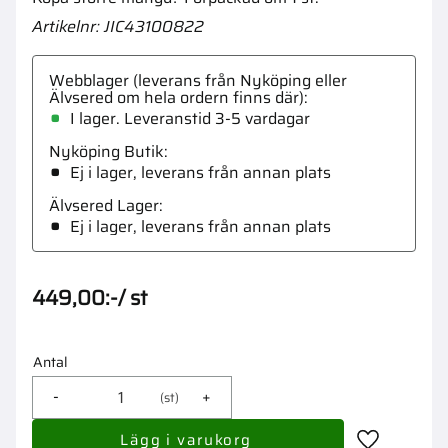
Artikelnr
JIC43100822
Webblager (leverans från Nyköping eller
Älvsered om hela ordern finns där)
I lager. Leveranstid 3-5 vardagar
Nyköping Butik
Ej i lager, leverans från annan plats
Älvsered Lager
Ej i lager, leverans från annan plats
449,00
:-
/
st
Antal
-
+
st