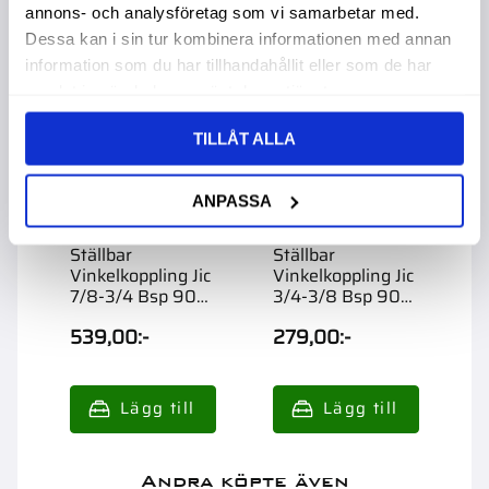
annons- och analysföretag som vi samarbetar med.
Dessa kan i sin tur kombinera informationen med annan
information som du har tillhandahållit eller som de har
samlat in när du har använt deras tjänster.
TILLÅT ALLA
ANPASSA
Ställbar
Ställbar
S
Vinkelkoppling Jic
Vinkelkoppling Jic
V
7/8-3/4 Bsp 90
3/4-3/8 Bsp 90
3
Utv
Utv
U
539,00
:-
279,00
:-
6
Andra köpte även