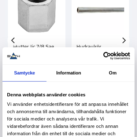
Mutter Jic 7/8 Sae
Hydraulrör
16X2,0Mm Zinked
Köpa större mängd?
Förpackad om 6 st.
Samtycke
Information
Om
45,00
:-
379,00
:-
Info
Denna webbplats använder cookies
Vi använder enhetsidentifierare för att anpassa innehållet
och annonserna till användarna, tillhandahålla funktioner
för sociala medier och analysera vår trafik. Vi
Liknande produkter
vidarebefordrar även sådana identifierare och annan
information från din enhet till de sociala medier och