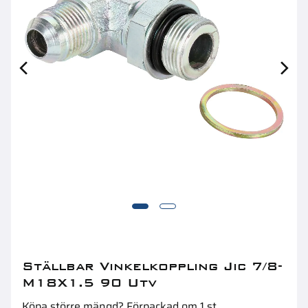
Kapning
S
Ställbar Vinkelkoppling Jic 7/8-
M18X1.5 90 Utv
Köpa större mängd? Förpackad om 1 st.