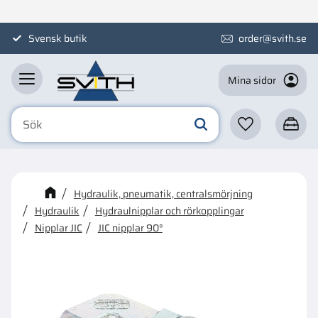
Meny
Svensk butik
order@svith.se
Mina sidor
Favoriter
Kundva
☓
Kanske någon av dessa
Hydraulik, pneumatik, centralsmörjning
produkter kan intressera dig?
Hydraulik
Hydraulnipplar och rörkopplingar
Nipplar JIC
JIC nipplar 90°