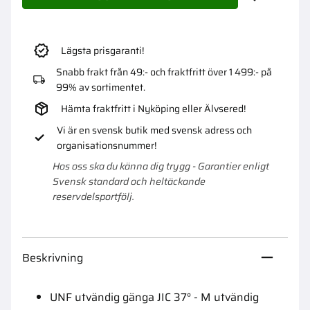
Lägg till i 
Lägsta prisgaranti!
Snabb frakt från 49:- och fraktfritt över 1 499:- på
99% av sortimentet.
Hämta fraktfritt i Nyköping eller Älvsered!
Vi är en svensk butik med svensk adress och
organisationsnummer!
Hos oss ska du känna dig trygg - Garantier enligt
Svensk standard och heltäckande
reservdelsportfölj.
Beskrivning
UNF utvändig gänga JIC 37° - M utvändig