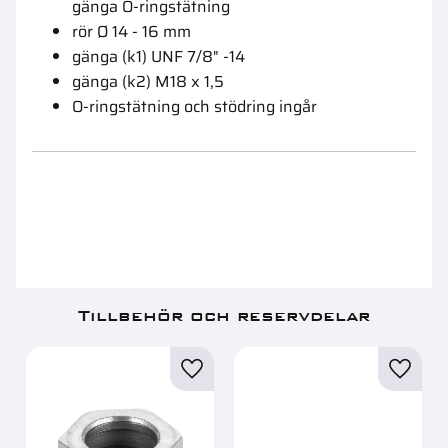
gänga O-ringstätning
rör Ø 14 - 16 mm
gänga (k1) UNF 7/8" -14
gänga (k2) M18 x 1,5
O-ringstätning och stödring ingår
Tillbehör och reservdelar
Lägg till i favoriter
Lägg ti