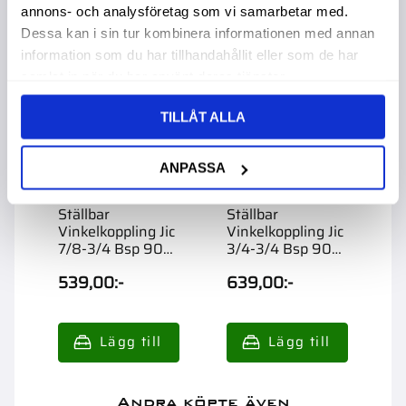
annons- och analysföretag som vi samarbetar med.
Dessa kan i sin tur kombinera informationen med annan
information som du har tillhandahållit eller som de har
samlat in när du har använt deras tjänster.
TILLÅT ALLA
ANPASSA
Ställbar
Ställbar
S
Vinkelkoppling Jic
Vinkelkoppling Jic
V
7/8-3/4 Bsp 90
3/4-3/4 Bsp 90
3
Utv
Utv
U
539,00
:-
639,00
:-
2
Andra köpte även