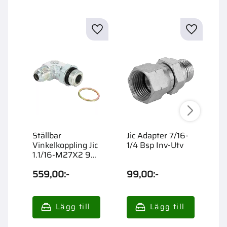
Ställbar
Jic Adapter 7/16-
J
Vinkelkoppling Jic
1/4 Bsp Inv-Utv
1
1.1/16-M27X2 90
Utv
559,00
:-
99,00
:-
6