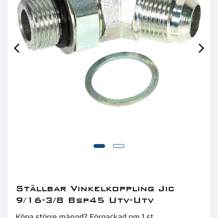
Saxpinnar 5X80Mm Din94 20St
So
Ställbar Vinkelkoppling Jic
9/16-3/8 Bsp45 Utv-Utv
Köpa större mängd? Förpackad om 1 st.