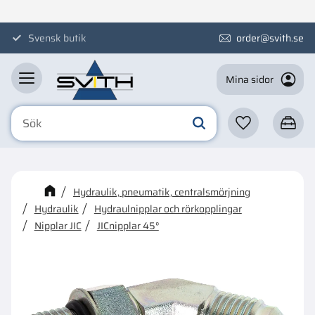
Meny
Svensk butik
order@svith.se
Mina sidor
Favoriter
Kundva
☓
Kanske någon av dessa
Hydraulik, pneumatik, centralsmörjning
produkter kan intressera dig?
Hydraulik
Hydraulnipplar och rörkopplingar
Nipplar JIC
JICnipplar 45°