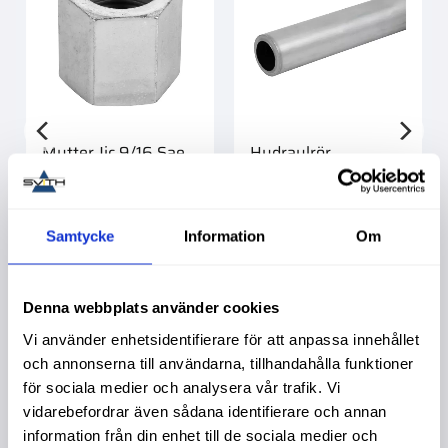
Mutter Jic 9/16 Sae
Hydraulrör
10X1,5X2000Mm
Köpa större mängd?
Förpackad om 1 st.
Zink
Köpa större mängd?
Förpackad om 10 st.
Samtycke
Information
Om
22,00
:-
479,00
:-
Denna webbplats använder cookies
Vi använder enhetsidentifierare för att anpassa innehållet
och annonserna till användarna, tillhandahålla funktioner
för sociala medier och analysera vår trafik. Vi
Liknande produkter
vidarebefordrar även sådana identifierare och annan
information från din enhet till de sociala medier och