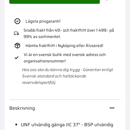
Lägg till i 
Lägsta prisgaranti!
Snabb frakt från 49:- och fraktfritt över 1 499:- på
99% av sortimentet.
Hämta fraktfritt i Nyköping eller Älvsered!
Vi är en svensk butik med svensk adress och
organisationsnummer!
Hos oss ska du känna dig trygg - Garantier enligt
Svensk standard och heltäckande
reservdelsportfölj.
Beskrivning
UNF utvändig gänga JIC 37° - BSP utvändig