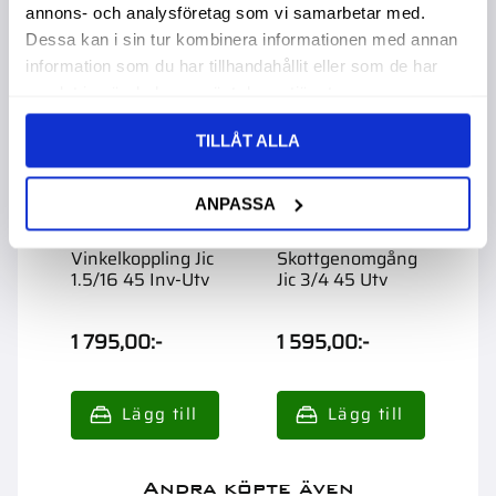
annons- och analysföretag som vi samarbetar med.
Dessa kan i sin tur kombinera informationen med annan
information som du har tillhandahållit eller som de har
samlat in när du har använt deras tjänster.
TILLÅT ALLA
ANPASSA
Vinkelkoppling Jic
Skottgenomgång
S
1.5/16 45 Inv-Utv
Jic 3/4 45 Utv
V
1
U
1 795,00
:-
1 595,00
:-
3
Andra köpte även