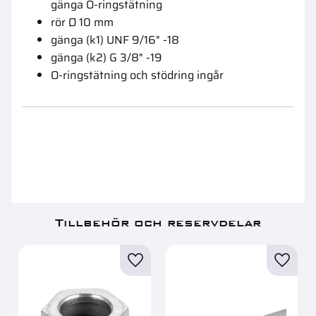
gänga O-ringstätning
rör Ø 10 mm
gänga (k1) UNF 9/16" -18
gänga (k2) G 3/8" -19
O-ringstätning och stödring ingår
Tillbehör och reservdelar
Lägg till i favoriter
Lägg ti