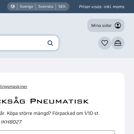
Priser visas
inkl. moms
Sverige
Svenska
SEK
Mina sidor
Favoriter
Kundvagn
☓
n intressera dig?
blingsmaskiner
cksåg Pneumatisk
 år. Köpa större mängd? Förpackad om 1/10 st.
IKH8027