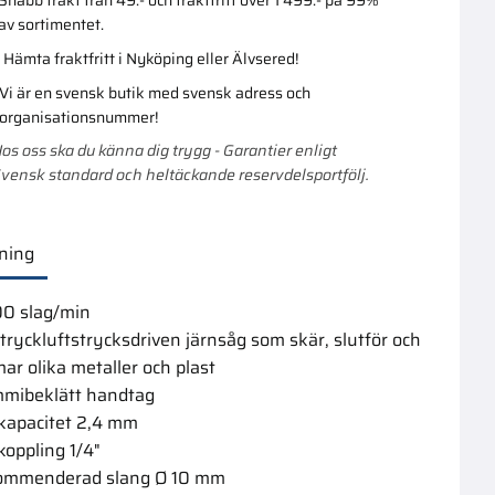
av sortimentet.
Hämta fraktfritt i Nyköping eller Älvsered!
Lägg till i favoriter
Lägg till i favoriter
Vi är en svensk butik med svensk adress och
organisationsnummer!
os oss ska du känna dig trygg - Garantier enligt
vensk standard och heltäckande reservdelsportfölj.
ning
0 slag/min
 tryckluftstrycksdriven järnsåg som skär, slutför och
gsblad
Lamell
ar olika metaller och plast
 32Tpi
Köpa större mängd?
Förpackad om 1/1 st.
 5St
mibeklätt handtag
mängd?
kapacitet 2,4 mm
1 st.
koppling 1/4"
87,00
:-
ommenderad slang Ø 10 mm