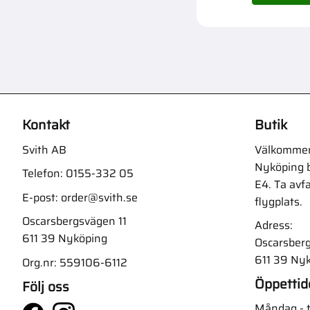
Kontakt
Butik
Svith AB
Välkommen t
Nyköping b
Telefon:
0155-332 05
E4. Ta avf
E-post:
order@svith.se
flygplats.
Oscarsbergsvägen 11
Adress:
611 39 Nyköping
Oscarsberg
611 39 Ny
Org.nr: 559106-6112
Öppettid
Följ oss
Måndag - t