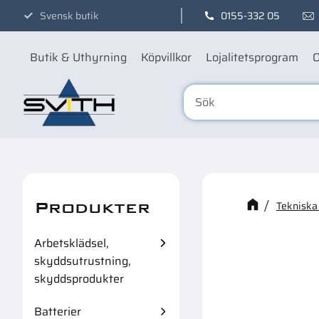
Svensk butik
0155-332 05
Butik & Uthyrning
Köpvillkor
Lojalitetsprogram
O
Produkter
Kanske n
Tekniska
Arbetsklädsel,
skyddsutrustning,
skyddsprodukter
Batterier