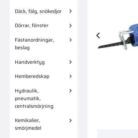
Däck, fälg, snökedjor
Dörrar, fönster
Fästanordningar,
Blästringssoda
beslag
Handverktyg
Hemberedskap
Hydraulik,
pneumatik,
centralsmörjning
Kemikalier,
smörjmedel