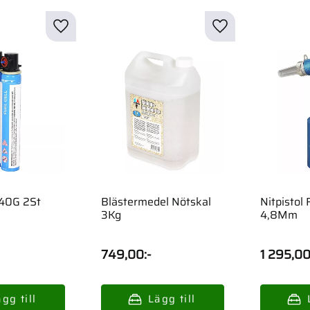
 40G 2St
Blästermedel Nötskal
Nitpistol 
3Kg
4,8Mm
749,00
:-
1 295,0