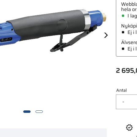
Webbla
hela or
I la
Nyköpi
Ej i
 5Kg
Älvser
Ej i
2 695,
Antal
-