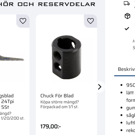
hör och reservdelar
Lägg till i favoriter
Lägg till i favoriter
H
S
Beskriv
950
lätt
gsblad
Chuck För Blad
Karosseriså
form
 24Tpi
100Mm Bim
Köpa större mängd?
Förpackad om 1/1 st.
 5St
3740 Metall
gum
mängd?
Köpa större 
såg
1/20/200 st.
Förpackad om 
luft
179,00
:-
199,00
:-
rek