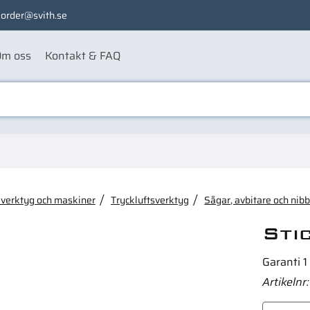
order@svith.se
m oss
Kontakt & FAQ
ågon av dessa produkter ka
 verktyg och maskiner
Tryckluftsverktyg
Sågar, avbitare och nib
Sti
Garanti 1
Artikelnr