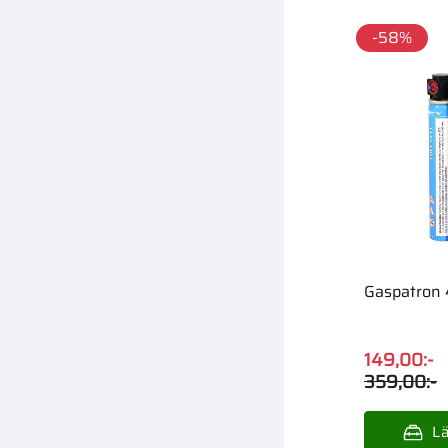
58
%
Gaspatron
149,00
:-
359,00
:-