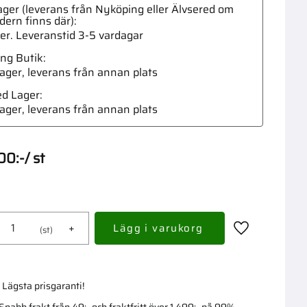
ger (leverans från Nyköping eller Älvsered om
dern finns där)
ger. Leveranstid 3-5 vardagar
ng Butik
 lager, leverans från annan plats
Bläst
ed Lager
 lager, leverans från annan plats
00
:-
/
st
+
st
Lägg till i fav
Lägsta prisgaranti!
Snabb frakt från 49:- och fraktfritt över 1 499:- på 99%