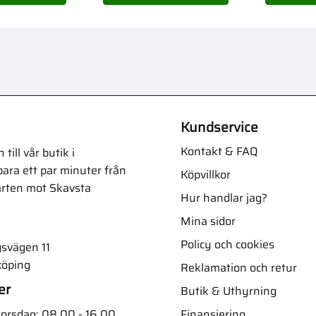
Kundservice
Kontakt & FAQ
ill vår butik i
ara ett par minuter från
Köpvillkor
arten mot Skavsta
Hur handlar jag?
Mina sidor
Policy och cookies
svägen 11
köping
Reklamation och retur
er
Butik & Uthyrning
Finansiering
orsdag: 08.00 - 16.00