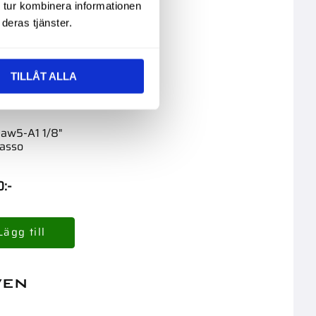
 tur kombinera informationen
deras tjänster.
TILLÅT ALLA
Saw5-A1 1/8"
asso
0
:-
ven