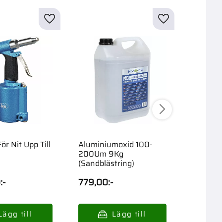
För Nit Upp Till
Aluminiumoxid 100-
Gaspatr
200Um 9Kg
(Sandblästring)
0
:-
779,00
:-
349,0