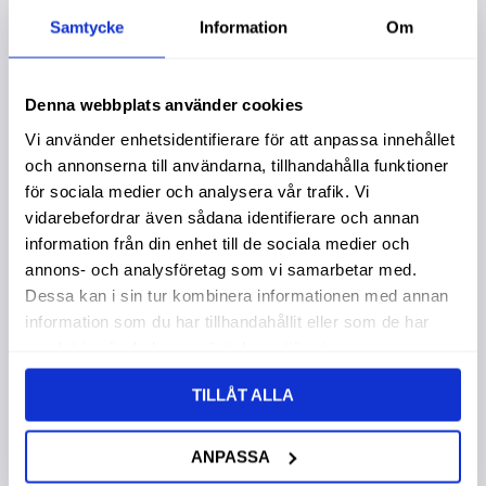
Samtycke
Information
Om
Denna webbplats använder cookies
Vi använder enhetsidentifierare för att anpassa innehållet
och annonserna till användarna, tillhandahålla funktioner
för sociala medier och analysera vår trafik. Vi
vidarebefordrar även sådana identifierare och annan
information från din enhet till de sociala medier och
annons- och analysföretag som vi samarbetar med.
Vinkelbeslag
Vinkelbeslag
V
Dessa kan i sin tur kombinera informationen med annan
70X70X55X2,5M
90X90X40X2,5
9
m Rostfri A2
Mm Rostfri A2
m
information som du har tillhandahållit eller som de har
samlat in när du har använt deras tjänster.
74,00
:-
66,00
:-
6
TILLÅT ALLA
ANPASSA