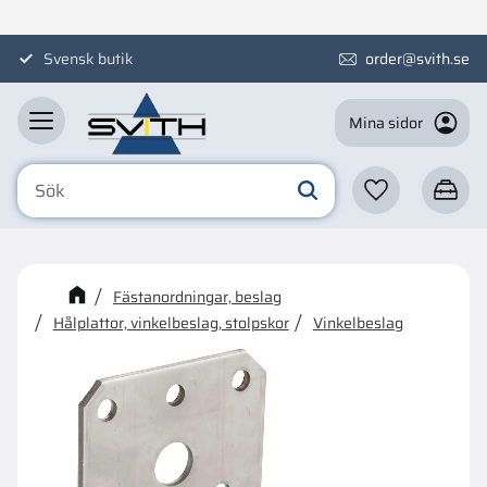
Meny
Svensk butik
order@svith.se
Mina sidor
Favoriter
Kundva
☓
Kanske någon av dessa
Fästanordningar, beslag
produkter kan intressera dig?
Hålplattor, vinkelbeslag, stolpskor
Vinkelbeslag