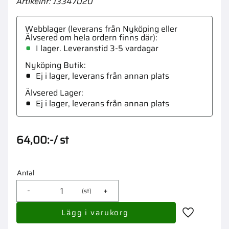
Artikelnr
J3347020
Webblager (leverans från Nyköping eller
Älvsered om hela ordern finns där)
I lager. Leveranstid 3-5 vardagar
Nyköping Butik
Ej i lager, leverans från annan plats
Älvsered Lager
Ej i lager, leverans från annan plats
64,00
:-
/
st
Antal
-
+
st
Lägg till i 