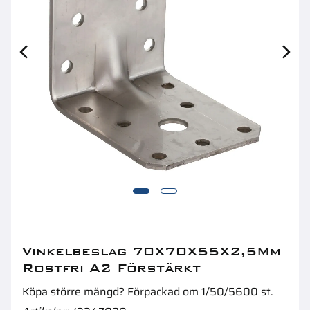
Stolphatt 70X70Mm Varmförzinkad Knopp
R
Vinkelbeslag 70X70X55X2,5Mm
Rostfri A2 Förstärkt
Köpa större mängd? Förpackad om 1/50/5600 st.