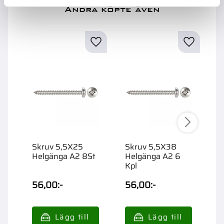
Andra köpte även
Skruv 5,5X25
Skruv 5,5X38
V
Helgänga A2 8St
Helgänga A2 6
1
Kpl
M
56,00
:-
56,00
:-
1