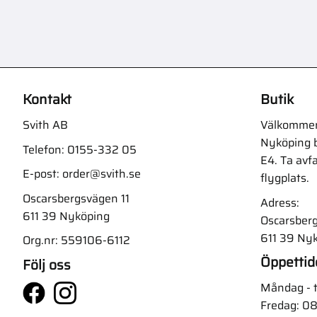
Kontakt
Butik
Svith AB
Välkommen t
Nyköping b
Telefon:
0155-332 05
E4. Ta avf
E-post:
order@svith.se
flygplats.
Oscarsbergsvägen 11
Adress:
611 39 Nyköping
Oscarsberg
611 39 Ny
Org.nr: 559106-6112
Öppettid
Följ oss
Måndag - t
Fredag: 08