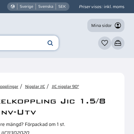
Priser visas
inkl. moms
Sverige
Svenska
SEK
Mina sidor
Favoriter
Kundvagn
☓
n intressera dig?
kopplingar
Nipplar JIC
JIC nipplar 90°
kelkoppling Jic 1.5/8
Inv-Utv
rre mängd? Förpackad om 1 st.
JIC11302020