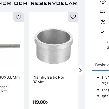
hör och reservdelar
Lägg till i favoriter
Lägg till i favoriter
H
S
Beskriv
 30X3,0Mm
Klämhylsa Jic Rör
Hydraulrör
UNF
32Mm
30X3,0X2
37°
Zink
mängd?
rör
6 st.
Köpa större 
Förpackad om 
gän
119,00
:-
1 495,00
:-