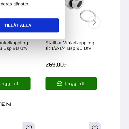
deras tjänster.
TILLÅT ALLA
Vinkelkoppling
Ställbar Vinkelkoppling
Vinkelko
/8 Bsp 90 Utv
Jic 1/2-1/4 Bsp 90 Utv
90 Inv-
269,00
:-
199,00
ven