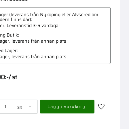
ger (leverans från Nyköping eller Älvsered om
dern finns där)
ger. Leveranstid 3-5 vardagar
ng Butik
Förlän
 lager, leverans från annan plats
ed Lager
 lager, leverans från annan plats
00
:-
/
st
+
st
Lägg till i fav