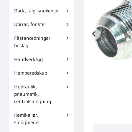
Däck, fälg, snökedjor
Dörrar, fönster
Fästanordningar,
Aspöck Dc-Kont
beslag
Handverktyg
Hemberedskap
Hydraulik,
pneumatik,
centralsmörjning
Kemikalier,
smörjmedel