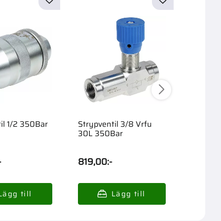
il 1/2 350Bar
Strypventil 3/8 Vrfu
Strypven
30L 350Bar
300Bar
-
819,00
:-
449,0