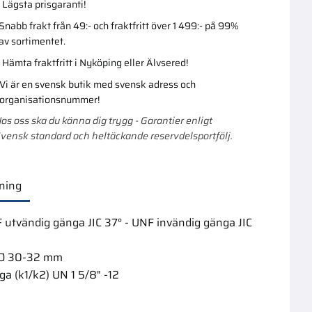
Lägsta prisgaranti!
Snabb frakt från 49:- och fraktfritt över 1 499:- på 99%
av sortimentet.
Lägg till i favoriter
Lägg till i favoriter
Hämta fraktfritt i Nyköping eller Älvsered!
Vi är en svensk butik med svensk adress och
organisationsnummer!
os oss ska du känna dig trygg - Garantier enligt
vensk standard och heltäckande reservdelsportfölj.
ning
Mutter Jic 1.5/8 Sae
Klämhylsa J
 utvändig gänga JIC 37° - UNF invändig gänga JIC
000Mm
30Mm
 Ø 30-32 mm
mängd?
3 st.
ga (k1/k2) UN 1 5/8" -12
239,00
:-
119,00
:-