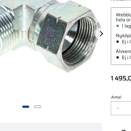
Webbla
hela or
I la
Nyköpi
akt
Ej i
Älvser
Ej i
1 495,
Antal
-