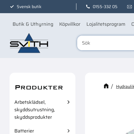
Svensk butik
0155-332 05
Butik & Uthyrning
Köpvillkor
Lojalitetsprogram
O
Produkter
Kanske n
Hydraulik
Arbetsklädsel,
skyddsutrustning,
skyddsprodukter
Batterier