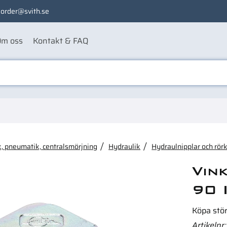
order@svith.se
m oss
Kontakt & FAQ
ågon av dessa produkter ka
, pneumatik, centralsmörjning
Hydraulik
Hydraulnipplar och rör
Vin
90 
Köpa stö
Artikelnr