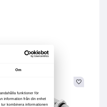
Info
In
kter
Om
andahålla funktioner för
n information från din enhet
 tur kombinera informationen