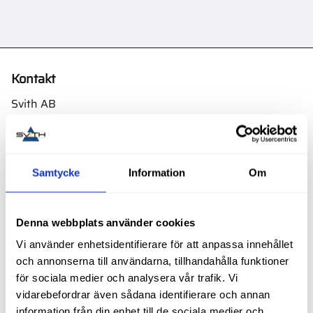
Kontakt
Svith AB
Telefon:
0155-332 05
E-post:
order@svith.se
Samtycke
Information
Om
Oscarsbergsvägen 11
611 39 Nyköping
Org.nr: 559106-6112
Denna webbplats använder cookies
Följ oss
Vi använder enhetsidentifierare för att anpassa innehållet
och annonserna till användarna, tillhandahålla funktioner
för sociala medier och analysera vår trafik. Vi
vidarebefordrar även sådana identifierare och annan
information från din enhet till de sociala medier och