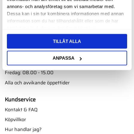
Butik
annons- och analysföretag som vi samarbetar med.
Välkommen till vår butik i Nyköping bara ett par minuter
Dessa kan i sin tur kombinera informationen med annan
från E4. Ta avfarten mot Skavsta flygplats.
information som du har tillhandahållit eller som de har
samlat in när du har använt deras tjänster.
Adress:
Oscarsbergsvägen 11
TILLÅT ALLA
611 39 Nyköping
Öppettider
ANPASSA
Måndag - torsdag: 08.00 - 16.00
Fredag: 08.00 - 15.00
Alla och avvikande öppettider
Kundservice
Kontakt & FAQ
Köpvillkor
Hur handlar jag?