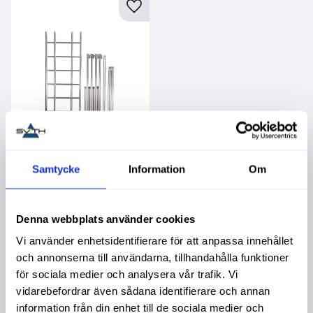
Lägg till i favoriter
Samtycke
Information
Om
Tilläggsdel 2M Och A-
Stöd Till First 5
Garanti 3 år. Köpa större
mängd? Förpackad om 1
Denna webbplats använder cookies
st.
14 490,00
:-
Vi använder enhetsidentifierare för att anpassa innehållet
och annonserna till användarna, tillhandahålla funktioner
Info
för sociala medier och analysera vår trafik. Vi
vidarebefordrar även sådana identifierare och annan
information från din enhet till de sociala medier och