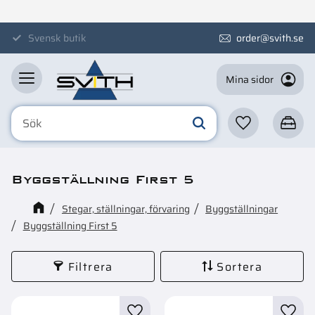
Meny
Svensk butik
order@svith.se
Mina sidor
Favoriter
Kundva
Byggställning First 5
Stegar, ställningar, förvaring
Byggställningar
Byggställning First 5
Filtrera
Sortera