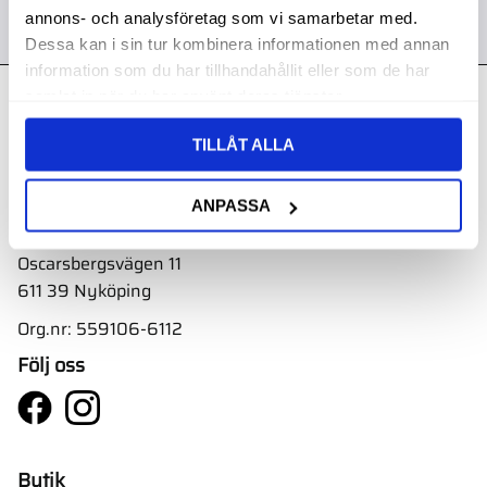
annons- och analysföretag som vi samarbetar med.
Dessa kan i sin tur kombinera informationen med annan
information som du har tillhandahållit eller som de har
samlat in när du har använt deras tjänster.
Kontakt
TILLÅT ALLA
Svith AB
Telefon:
0155-332 05
ANPASSA
E-post:
order@svith.se
Oscarsbergsvägen 11
611 39 Nyköping
Org.nr: 559106-6112
Följ oss
Butik