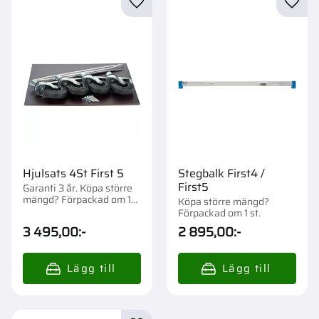
Lägg till i favoriter
Lägg t
Hjulsats 4St First 5
Stegbalk First4 /
First5
Garanti 3 år. Köpa större
mängd? Förpackad om 1
Köpa större mängd?
st.
Förpackad om 1 st.
3 495,00
:-
2 895,00
:-