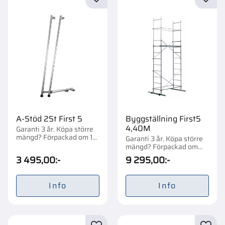
Lägg till i favoriter
Lägg t
A-Stöd 2St First 5
Byggställning First5
4,40M
Garanti 3 år. Köpa större
mängd? Förpackad om 1
Garanti 3 år. Köpa större
st.
mängd? Förpackad om
1/10 st.
3 495,00
:-
9 295,00
:-
Info
Info