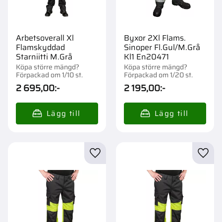
Arbetsoverall Xl
Byxor 2Xl Flams.
Flamskyddad
Sinoper Fl.Gul/M.Grå
Starniitti M.Grå
Kl1 En20471
Köpa större mängd?
Köpa större mängd?
Förpackad om 1/10 st.
Förpackad om 1/20 st.
2 695,00
:-
2 195,00
:-
Lägg till i favoriter
Lägg t