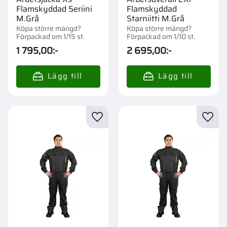
Flamskyddad Seriini
Flamskyddad
M.Grå
Starniitti M.Grå
Köpa större mängd?
Köpa större mängd?
Förpackad om 1/15 st.
Förpackad om 1/10 st.
1 795,00
:-
2 695,00
:-
Lägg till i favoriter
Lägg t