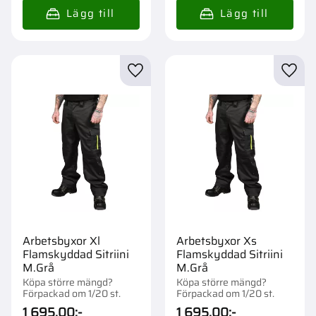
Lägg till i favoriter
Lägg t
Arbetsbyxor Xl
Arbetsbyxor Xs
Flamskyddad Sitriini
Flamskyddad Sitriini
M.Grå
M.Grå
Köpa större mängd?
Köpa större mängd?
Förpackad om 1/20 st.
Förpackad om 1/20 st.
1 695,00
:-
1 695,00
:-