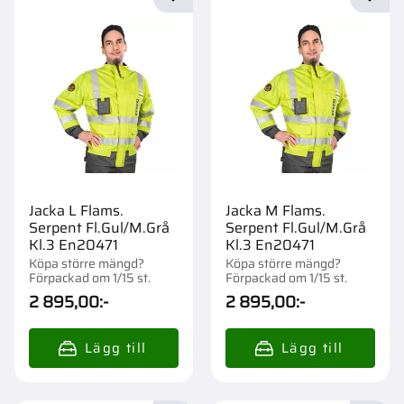
Lägg till i favoriter
Lägg t
Jacka L Flams.
Jacka M Flams.
Serpent Fl.Gul/M.Grå
Serpent Fl.Gul/M.Grå
Kl.3 En20471
Kl.3 En20471
Köpa större mängd?
Köpa större mängd?
Förpackad om 1/15 st.
Förpackad om 1/15 st.
2 895,00
:-
2 895,00
:-