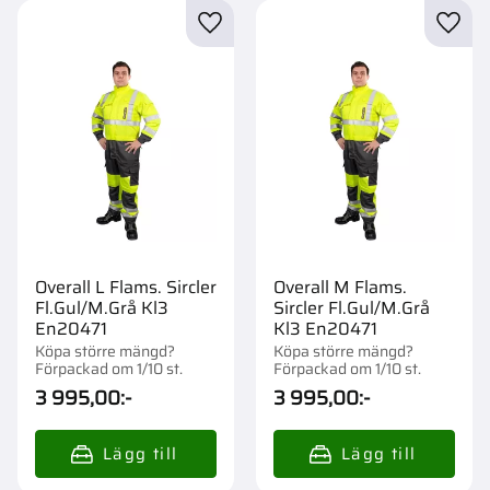
Lägg till i favoriter
Lägg t
Overall L Flams. Sircler
Overall M Flams.
Fl.Gul/M.Grå Kl3
Sircler Fl.Gul/M.Grå
En20471
Kl3 En20471
Köpa större mängd?
Köpa större mängd?
Förpackad om 1/10 st.
Förpackad om 1/10 st.
3 995,00
:-
3 995,00
:-