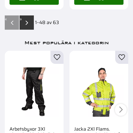
«
»
1–
48
av
63
Mest populära i kategorin
Arbetsbyxor 3Xl
Jacka 2Xl Flams.