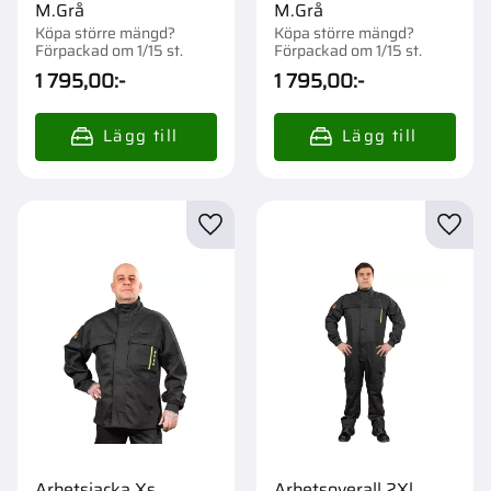
M.Grå
M.Grå
Köpa större mängd?
Köpa större mängd?
Förpackad om 1/15 st.
Förpackad om 1/15 st.
1 795,00
:-
1 795,00
:-
Lägg till i favoriter
Lägg t
Arbetsjacka Xs
Arbetsoverall 2Xl