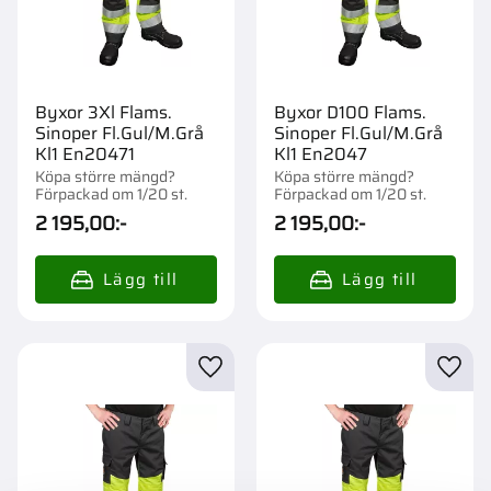
Byxor 3Xl Flams.
Byxor D100 Flams.
Sinoper Fl.Gul/M.Grå
Sinoper Fl.Gul/M.Grå
Kl1 En20471
Kl1 En2047
Köpa större mängd?
Köpa större mängd?
Förpackad om 1/20 st.
Förpackad om 1/20 st.
2 195,00
:-
2 195,00
:-
Lägg till i favoriter
Lägg t