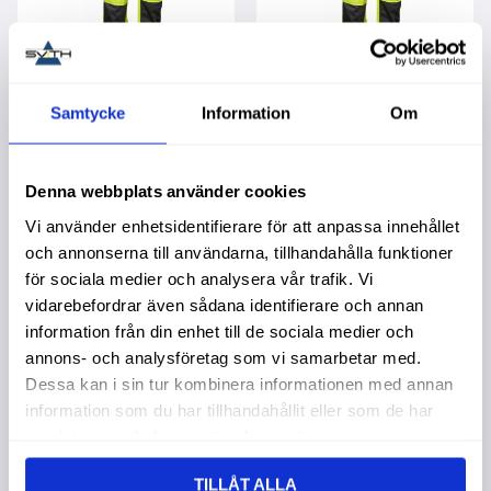
Samtycke
Information
Om
Byxor D104 Flams.
Byxor D108 Flams.
Sinoper Fl.Gul/M.Grå
Sinoper Fl.Gul/M.Grå
Kl1 En2047
Kl1 En2047
Denna webbplats använder cookies
Köpa större mängd?
Köpa större mängd?
Förpackad om 1/20 st.
Förpackad om 1/20 st.
Vi använder enhetsidentifierare för att anpassa innehållet
2 195,00
:-
2 195,00
:-
och annonserna till användarna, tillhandahålla funktioner
för sociala medier och analysera vår trafik. Vi
vidarebefordrar även sådana identifierare och annan
information från din enhet till de sociala medier och
annons- och analysföretag som vi samarbetar med.
Dessa kan i sin tur kombinera informationen med annan
Lägg till i favoriter
Lägg t
information som du har tillhandahållit eller som de har
samlat in när du har använt deras tjänster.
TILLÅT ALLA