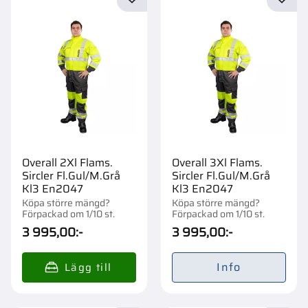
Lägg till i favoriter
Lägg t
Overall 2Xl Flams.
Overall 3Xl Flams.
Sircler Fl.Gul/M.Grå
Sircler Fl.Gul/M.Grå
Kl3 En2047
Kl3 En2047
Köpa större mängd?
Köpa större mängd?
Förpackad om 1/10 st.
Förpackad om 1/10 st.
3 995,00
:-
3 995,00
:-
Info