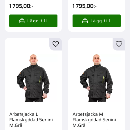
1 795,00
:-
1 795,00
:-
Lägg till i favoriter
Lägg t
Arbetsjacka L
Arbetsjacka M
Flamskyddad Seriini
Flamskyddad Seriini
M.Grå
M.Grå