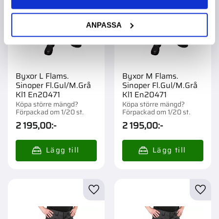
ANPASSA
Byxor L Flams.
Byxor M Flams.
Sinoper Fl.Gul/M.Grå
Sinoper Fl.Gul/M.Grå
Kl1 En20471
Kl1 En20471
Köpa större mängd?
Köpa större mängd?
Förpackad om 1/20 st.
Förpackad om 1/20 st.
2 195,00
:-
2 195,00
:-
Lägg till i favoriter
Lägg t