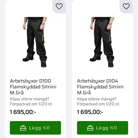
Lägg till i favoriter
Lägg t
Arbetsbyxor D100
Arbetsbyxor D104
Flamskyddad Sitriini
Flamskyddad Sitriini
M.Grå
M.Grå
Köpa större mängd?
Köpa större mängd?
Förpackad om 1/20 st.
Förpackad om 1/20 st.
1 695,00
:-
1 695,00
:-