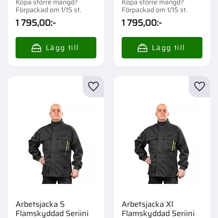
Köpa större mängd?
Köpa större mängd?
Förpackad om 1/15 st.
Förpackad om 1/15 st.
1 795,00
:-
1 795,00
:-
Lägg till i favoriter
Lägg t
Arbetsjacka S
Arbetsjacka Xl
Flamskyddad Seriini
Flamskyddad Seriini