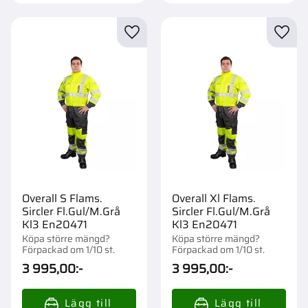
Lägg till i favoriter
Lägg t
Overall S Flams.
Overall Xl Flams.
Sircler Fl.Gul/M.Grå
Sircler Fl.Gul/M.Grå
Kl3 En20471
Kl3 En20471
Köpa större mängd?
Köpa större mängd?
Förpackad om 1/10 st.
Förpackad om 1/10 st.
3 995,00
:-
3 995,00
:-