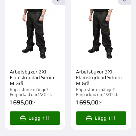
Lägg till i favoriter
Lägg t
Arbetsbyxor 2Xl
Arbetsbyxor 3Xl
Flamskyddad Sitriini
Flamskyddad Sitriini
M.Grå
M.Grå
Köpa större mängd?
Köpa större mängd?
Förpackad om 1/20 st.
Förpackad om 1/20 st.
1 695,00
:-
1 695,00
:-