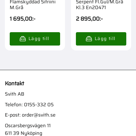
Flamskyddad Sitriini
Serpent Fl.Gul/M.Grå
M.Grå
Kl.3 En20471
1 695,00
:-
2 895,00
:-
Kontakt
Svith AB
Telefon:
0155-332 05
E-post:
order@svith.se
Oscarsbergsvägen 11
611 39 Nyköping