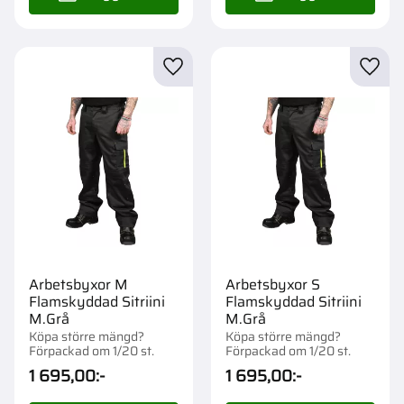
Lägg till i favoriter
Lägg t
Arbetsbyxor M
Arbetsbyxor S
Flamskyddad Sitriini
Flamskyddad Sitriini
M.Grå
M.Grå
Köpa större mängd?
Köpa större mängd?
Förpackad om 1/20 st.
Förpackad om 1/20 st.
1 695,00
:-
1 695,00
:-