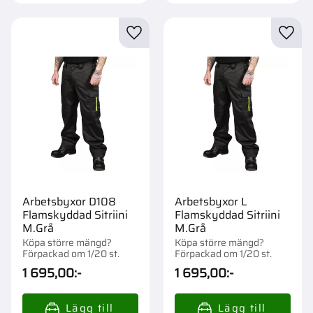
Lägg till i favoriter
Lägg t
Arbetsbyxor D108
Arbetsbyxor L
Flamskyddad Sitriini
Flamskyddad Sitriini
M.Grå
M.Grå
Köpa större mängd?
Köpa större mängd?
Förpackad om 1/20 st.
Förpackad om 1/20 st.
1 695,00
:-
1 695,00
:-