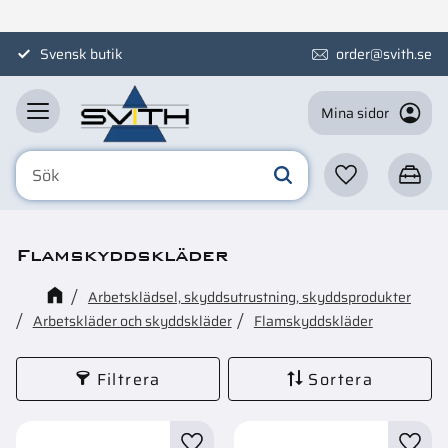
Meny
Svensk butik
order@svith.se
Mina sidor
Favoriter
Kundva
Flamskyddskläder
Arbetsklädsel, skyddsutrustning, skyddsprodukter
Arbetskläder och skyddskläder
Flamskyddskläder
Filtrera
Sortera