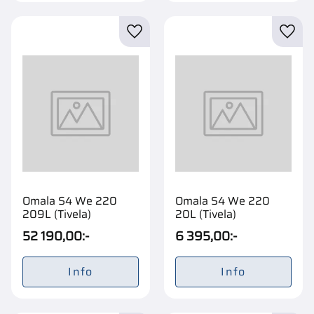
Lägg till i favoriter
Lägg t
Omala S4 We 220
Omala S4 We 220
209L (Tivela)
20L (Tivela)
52 190,00
:-
6 395,00
:-
Info
Info