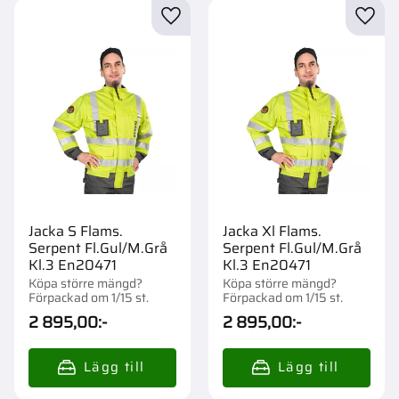
Lägg till i favoriter
Lägg t
Jacka S Flams.
Jacka Xl Flams.
Serpent Fl.Gul/M.Grå
Serpent Fl.Gul/M.Grå
Kl.3 En20471
Kl.3 En20471
Köpa större mängd?
Köpa större mängd?
Förpackad om 1/15 st.
Förpackad om 1/15 st.
2 895,00
:-
2 895,00
:-