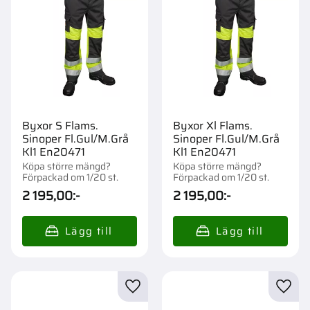
Byxor S Flams.
Byxor Xl Flams.
Sinoper Fl.Gul/M.Grå
Sinoper Fl.Gul/M.Grå
Kl1 En20471
Kl1 En20471
Köpa större mängd?
Köpa större mängd?
Förpackad om 1/20 st.
Förpackad om 1/20 st.
2 195,00
:-
2 195,00
:-
Lägg till i favoriter
Lägg t