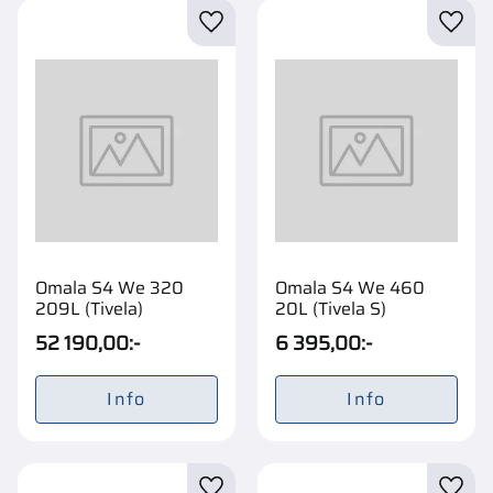
Lägg till i favoriter
Lägg t
Omala S4 We 320
Omala S4 We 460
209L (Tivela)
20L (Tivela S)
52 190,00
:-
6 395,00
:-
Info
Info