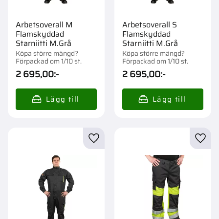
Arbetsoverall M
Arbetsoverall S
Flamskyddad
Flamskyddad
Starniitti M.Grå
Starniitti M.Grå
Köpa större mängd?
Köpa större mängd?
Förpackad om 1/10 st.
Förpackad om 1/10 st.
2 695,00
:-
2 695,00
:-
Lägg till i favoriter
Lägg t