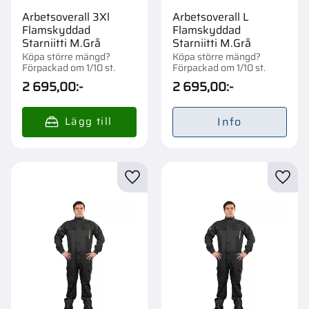
Arbetsoverall 3Xl
Arbetsoverall L
Flamskyddad
Flamskyddad
Starniitti M.Grå
Starniitti M.Grå
Köpa större mängd?
Köpa större mängd?
Förpackad om 1/10 st.
Förpackad om 1/10 st.
2 695,00
:-
2 695,00
:-
Info
Lägg till i favoriter
Lägg t