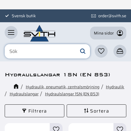
Meny
Svensk butik
order@svith.se
Mina sidor
Favoriter
Kundva
Hydraulslangar 1SN (EN 853)
Hydraulik, pneumatik, centralsmörjning
Hydraulik
Hydraulslangar
Hydraulslangar 1SN (EN 853)
Filtrera
Sortera