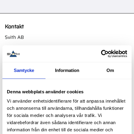
Kontakt
Svith AB
Telefon:
0155-332 05
E-post:
order@svith.se
Oscarsbergsvägen 11
Samtycke
Information
Om
611 39 Nyköping
Org.nr: 559106-6112
Denna webbplats använder cookies
Följ oss
Vi använder enhetsidentifierare för att anpassa innehållet
och annonserna till användarna, tillhandahålla funktioner
för sociala medier och analysera vår trafik. Vi
vidarebefordrar även sådana identifierare och annan
Butik
information från din enhet till de sociala medier och