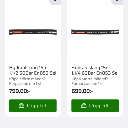
Lägg till i favoriter
Lägg t
Hydraulslang 1Sn-
Hydraulslang 1Sn-
1.1/2 50Bar En853 Sel
1.1/4 63Bar En853 Sel
Köpa större mängd?
Köpa större mängd?
Förpackad om 1 st.
Förpackad om 1 st.
799,00
:-
699,00
:-