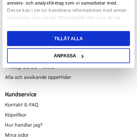
annons- och analysföretag som vi samarbetar med.
Välkommen till vår butik i Nyköping bara ett par minuter
Dessa kan i sin tur kombinera informationen med annan
från E4. Ta avfarten mot Skavsta flygplats.
information som du har tillhandahållit eller som de har
Adress:
samlat in när du har använt deras tjänster.
Oscarsbergsvägen 11
611 39 Nyköping
TILLÅT ALLA
Öppettider
ANPASSA
Måndag - torsdag: 08.00 - 16.00
Fredag: 08.00 - 15.00
Alla och avvikande öppettider
Kundservice
Kontakt & FAQ
Köpvillkor
Hur handlar jag?
Mina sidor