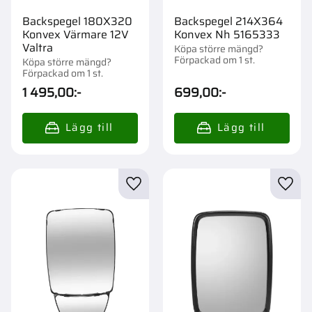
Backspegel 180X320
Backspegel 214X364
Konvex Värmare 12V
Konvex Nh 5165333
Valtra
Köpa större mängd?
Förpackad om 1 st.
Köpa större mängd?
Förpackad om 1 st.
1 495,00
:-
699,00
:-
Lägg till i favoriter
Lägg t