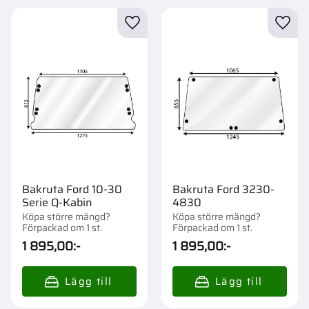
Lägg till i favoriter
Lägg t
Bakruta Ford 10-30
Bakruta Ford 3230-
Serie Q-Kabin
4830
Köpa större mängd?
Köpa större mängd?
Förpackad om 1 st.
Förpackad om 1 st.
1 895,00
:-
1 895,00
:-