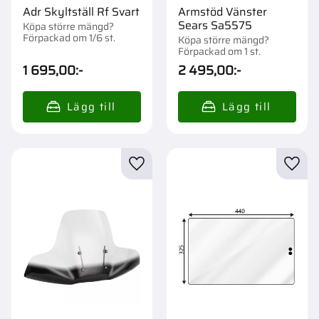
Adr Skyltställ Rf Svart
Armstöd Vänster
Sears Sa5575
Köpa större mängd?
Förpackad om 1/6 st.
Köpa större mängd?
Förpackad om 1 st.
1 695,00
:-
2 495,00
:-
Lägg till i favoriter
Lägg t