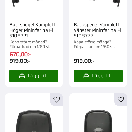
Backspegel Komplett
Backspegel Komplett
Höger Pininfarina Fi
Vänster Pininfarina Fi
5108721
5108722
Köpa större mängd?
Köpa större mängd?
Förpackad om 1/60 st.
Förpackad om 1/60 st.
670,00
:-
919,00
:-
919,00
:-
Lägg till i favoriter
Lägg t