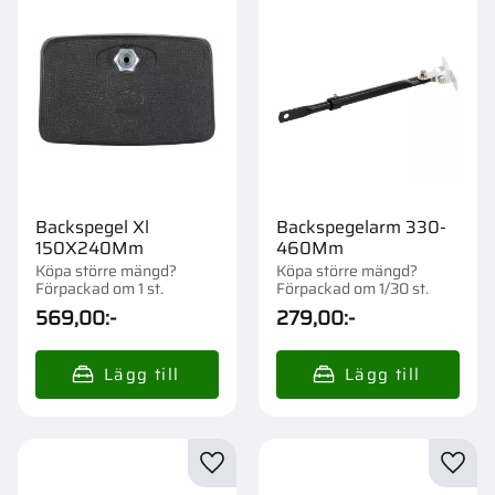
Backspegel Xl
Backspegelarm 330-
150X240Mm
460Mm
Köpa större mängd?
Köpa större mängd?
Förpackad om 1 st.
Förpackad om 1/30 st.
569,00
:-
279,00
:-
Lägg till i favoriter
Lägg t