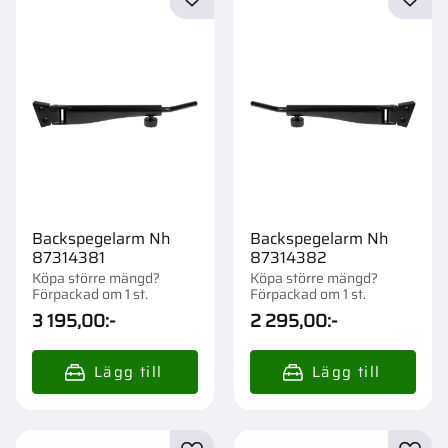
Lägg till i favoriter
Lägg t
Backspegelarm Nh
Backspegelarm Nh
87314381
87314382
Köpa större mängd?
Köpa större mängd?
Förpackad om 1 st.
Förpackad om 1 st.
3 195,00
:-
2 295,00
:-