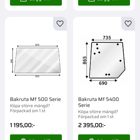
Lägg till i favoriter
Lägg t
Bakruta Mf 500 Serie
Bakruta Mf 5400
Serie
Köpa större mängd?
Förpackad om 1 st.
Köpa större mängd?
Förpackad om 1 st.
1 195,00
:-
2 395,00
:-