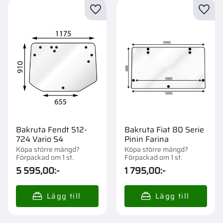
Lägg till i favoriter
Lägg t
Bakruta Fendt 512-
Bakruta Fiat 80 Serie
724 Vario S4
Pinin Farina
Köpa större mängd?
Köpa större mängd?
Förpackad om 1 st.
Förpackad om 1 st.
5 595,00
:-
1 795,00
:-