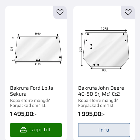
Lägg till i favoriter
Lägg t
Bakruta Ford Lp Ja
Bakruta John Deere
Sekura
40-50 Srj Mc1 Cc2
Köpa större mängd?
Köpa större mängd?
Förpackad om 1 st.
Förpackad om 1 st.
1 495,00
:-
1 995,00
:-
Info