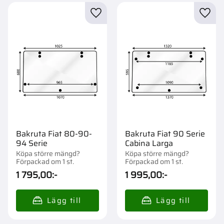
Lägg till i favoriter
Lägg t
Bakruta Fiat 80-90-
Bakruta Fiat 90 Serie
94 Serie
Cabina Larga
Köpa större mängd?
Köpa större mängd?
Förpackad om 1 st.
Förpackad om 1 st.
1 795,00
:-
1 995,00
:-