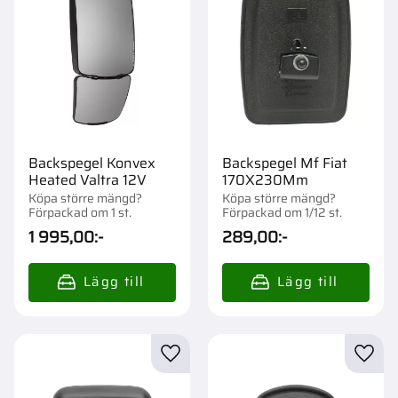
Backspegel Konvex
Backspegel Mf Fiat
Heated Valtra 12V
170X230Mm
Köpa större mängd?
Köpa större mängd?
Förpackad om 1 st.
Förpackad om 1/12 st.
1 995,00
:-
289,00
:-
Lägg till i favoriter
Lägg t