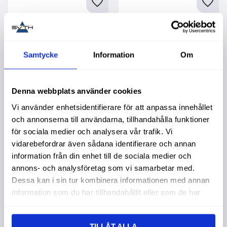
Lägg till i favoriter
Lägg t
Samtycke
Information
Om
Denna webbplats använder cookies
Vi använder enhetsidentifierare för att anpassa innehållet
och annonserna till användarna, tillhandahålla funktioner
Backspegelarm Valtra
Bakruta Cih Xl
för sociala medier och analysera vår trafik. Vi
Mf 36307100
Köpa större mängd?
Förpackad om 1 st.
vidarebefordrar även sådana identifierare och annan
Köpa större mängd?
Förpackad om 1 st.
information från din enhet till de sociala medier och
2 495,00
:-
1 195,00
:-
annons- och analysföretag som vi samarbetar med.
Dessa kan i sin tur kombinera informationen med annan
information som du har tillhandahållit eller som de har
samlat in när du har använt deras tjänster.
TILLÅT ALLA