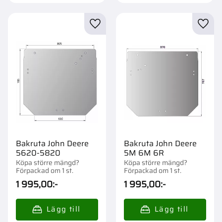
Lägg till i favoriter
Lägg t
Bakruta John Deere
Bakruta John Deere
5620-5820
5M 6M 6R
Köpa större mängd?
Köpa större mängd?
Förpackad om 1 st.
Förpackad om 1 st.
1 995,00
:-
1 995,00
:-