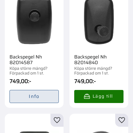
Backspegel Nh
Backspegel Nh
82014587
82014840
Köpa större mängd?
Köpa större mängd?
Förpackad om 1 st.
Förpackad om 1 st.
749,00
:-
749,00
:-
Info
Lägg till i favoriter
Lägg t