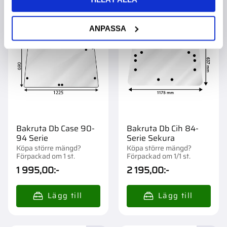
Lägg till i favoriter
Lägg t
ANPASSA
Bakruta Db Case 90-
Bakruta Db Cih 84-
94 Serie
Serie Sekura
Köpa större mängd?
Köpa större mängd?
Förpackad om 1 st.
Förpackad om 1/1 st.
1 995,00
:-
2 195,00
:-