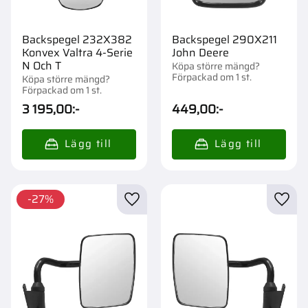
Backspegel 232X382
Backspegel 290X211
Konvex Valtra 4-Serie
John Deere
N Och T
Köpa större mängd?
Förpackad om 1 st.
Köpa större mängd?
Förpackad om 1 st.
3 195,00
:-
449,00
:-
27
%
Lägg till i favoriter
Lägg t