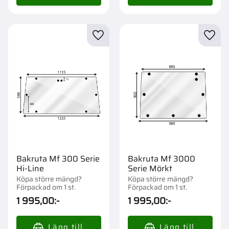
Lägg till i favoriter
Lägg t
Bakruta Mf 300 Serie
Bakruta Mf 3000
Hi-Line
Serie Mörkt
Köpa större mängd?
Köpa större mängd?
Förpackad om 1 st.
Förpackad om 1 st.
1 995,00
:-
1 995,00
:-