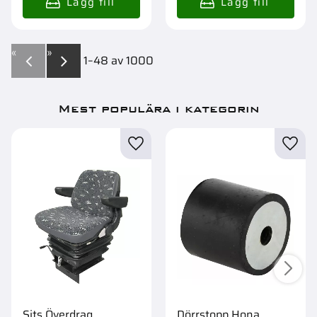
«
»
1–
48
av
1000
Mest populära i kategorin
Sits Överdrag
Dörrstopp Hona