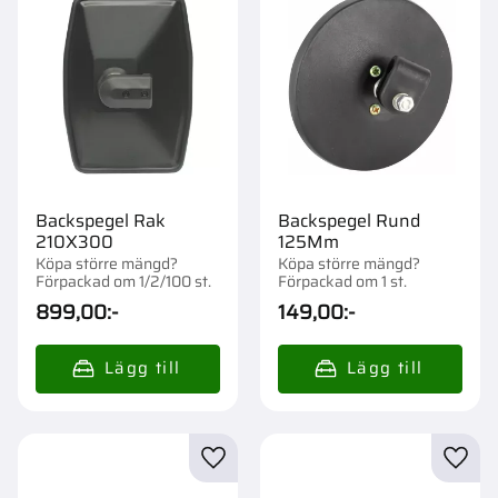
Backspegel Rak
Backspegel Rund
210X300
125Mm
Köpa större mängd?
Köpa större mängd?
Förpackad om 1/2/100 st.
Förpackad om 1 st.
899,00
:-
149,00
:-
Lägg till i favoriter
Lägg t