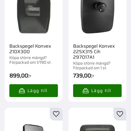
Backspegel Konvex
Backspegel Konvex
210X300
225X315 Cih
297017A1
Köpa större mängd?
Förpackad om 1/190 st.
Köpa större mängd?
Förpackad om 1 st.
899,00
:-
739,00
:-
Lägg till i favoriter
Lägg t