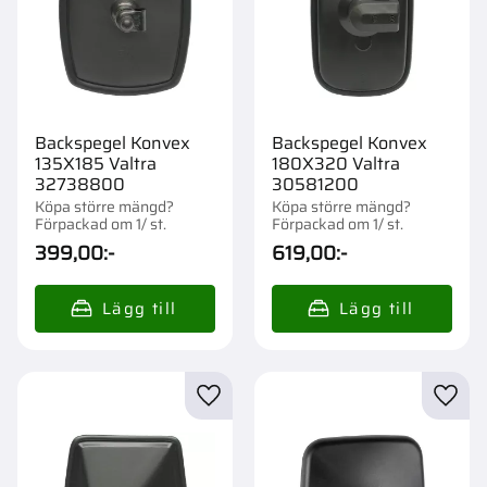
Backspegel Konvex
Backspegel Konvex
135X185 Valtra
180X320 Valtra
32738800
30581200
Köpa större mängd?
Köpa större mängd?
Förpackad om 1/ st.
Förpackad om 1/ st.
399,00
:-
619,00
:-
Lägg till i favoriter
Lägg t