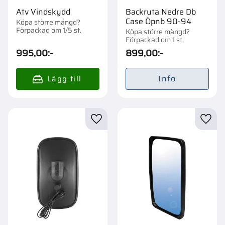
Atv Vindskydd
Backruta Nedre Db
Case Öpnb 90-94
Köpa större mängd?
Förpackad om 1/5 st.
Köpa större mängd?
Förpackad om 1 st.
995,00
:-
899,00
:-
Info
Lägg till i favoriter
Lägg t