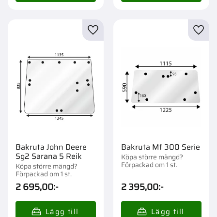
Lägg till i favoriter
Lägg t
Bakruta John Deere
Bakruta Mf 300 Serie
Sg2 Sarana 5 Reik
Köpa större mängd?
Förpackad om 1 st.
Köpa större mängd?
Förpackad om 1 st.
2 695,00
:-
2 395,00
:-