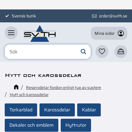
Meny
Svensk butik
order@svith.se
Mina sidor
Favoriter
Kundva
Hytt och karossdelar
Reservdelar fordon enligt typ av system
Hytt och karossdelar
Torkarblad
Karossdelar
Kablar
Dekaler och emblem
Hyttrutor