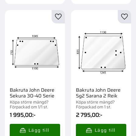
Lägg till i favoriter
Lägg t
Bakruta John Deere
Bakruta John Deere
Sekura 30-40 Serie
Sg2 Sarana 2 Reik
Köpa större mängd?
Köpa större mängd?
Förpackad om 1/1 st.
Förpackad om 1 st.
1 995,00
:-
2 795,00
:-