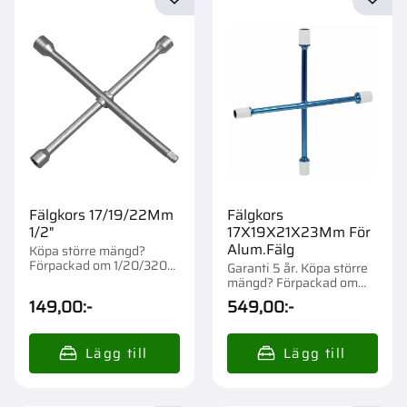
Lägg till i favoriter
Lägg t
Fälgkors 17/19/22Mm
Fälgkors
1/2"
17X19X21X23Mm För
Alum.Fälg
Köpa större mängd?
Förpackad om 1/20/320
Garanti 5 år. Köpa större
st.
mängd? Förpackad om
1/10 st.
149,00
:-
549,00
:-