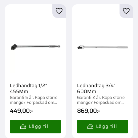
Lägg till i favoriter
Lägg t
Ledhandtag 1/2"
Ledhandtag 3/4"
455Mm
600Mm
Garanti 5 år. Köpa större
Garanti 2 år. Köpa större
mängd? Förpackad om
mängd? Förpackad om
1/10/20/500 st.
1/5/10/100 st.
449,00
:-
869,00
:-