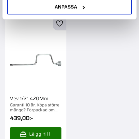
ANPASSA
Lägg till i favoriter
Vev 1/2" 420Mm
Garanti 10 år. Köpa större
mängd? Förpackad om
1/5/20 st.
439,00
:-