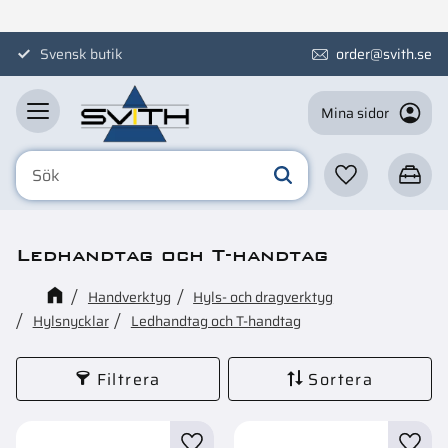
Meny
Svensk butik
order@svith.se
Mina sidor
Favoriter
Kundva
Ledhandtag och T-handtag
Handverktyg
Hyls- och dragverktyg
Hylsnycklar
Ledhandtag och T-handtag
Filtrera
Sortera