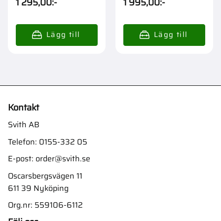
1 295,00
:-
1 995,00
:-
Kontakt
Svith AB
Telefon:
0155-332 05
E-post:
order@svith.se
Oscarsbergsvägen 11
611 39 Nyköping
Org.nr: 559106-6112