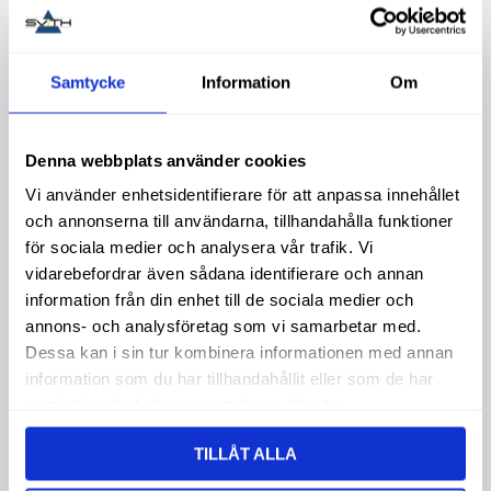
Samtycke
Information
Om
Lägg till i favoriter
Lägg t
Denna webbplats använder cookies
Vi använder enhetsidentifierare för att anpassa innehållet
och annonserna till användarna, tillhandahålla funktioner
för sociala medier och analysera vår trafik. Vi
vidarebefordrar även sådana identifierare och annan
information från din enhet till de sociala medier och
annons- och analysföretag som vi samarbetar med.
T-Handtag 1/2"
T-Handtag 3/4"
Dessa kan i sin tur kombinera informationen med annan
250Mm
450Mm
information som du har tillhandahållit eller som de har
Garanti 5 år. Köpa större
Garanti 5 år. Köpa större
mängd? Förpackad om
mängd? Förpackad om
samlat in när du har använt deras tjänster.
1/2/40 st.
1/10/20 st.
349,00
:-
599,00
:-
TILLÅT ALLA