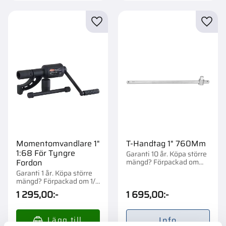
Lägg till i favoriter
Lägg t
Momentomvandlare 1"
T-Handtag 1" 760Mm
1:68 För Tyngre
Garanti 10 år. Köpa större
mängd? Förpackad om
Fordon
1/3/6 st.
Garanti 1 år. Köpa större
mängd? Förpackad om 1/4
st.
1 295,00
:-
1 695,00
:-
Info