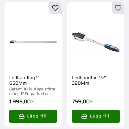
Lägg till i favoriter
Lägg t
Ledhandtag 1"
Ledhandtag 1/2"
650Mm
320Mm
Garanti 10 år. Köpa större
mängd? Förpackad om
1/3/6/60 st.
1 995,00
:-
759,00
:-