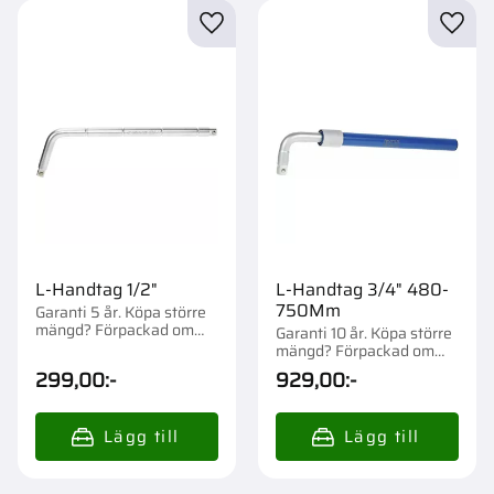
Lägg till i favoriter
Lägg t
L-Handtag 1/2"
L-Handtag 3/4" 480-
750Mm
Garanti 5 år. Köpa större
mängd? Förpackad om
Garanti 10 år. Köpa större
1/4/32 st.
mängd? Förpackad om
1/2/6 st.
299,00
:-
929,00
:-