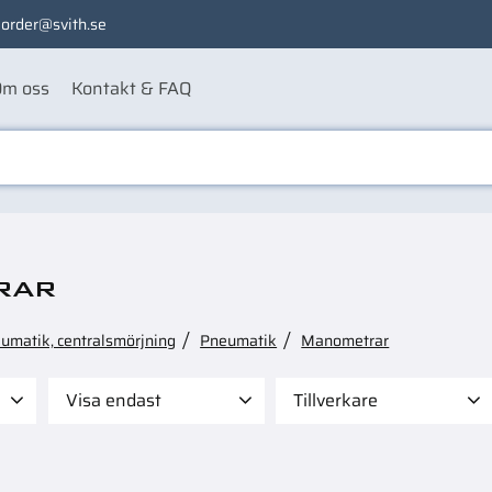
order@svith.se
m oss
Kontakt & FAQ
rar
eumatik, centralsmörjning
Pneumatik
Manometrar
Visa endast
Tillverkare
 595
Finns i lager
10
METAL WORK
7
Näsström Maskin
3