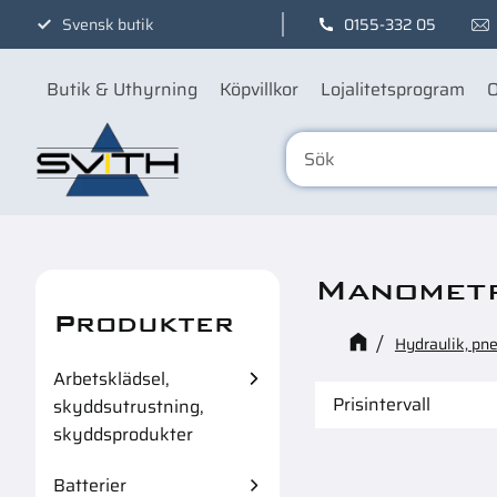
Svensk butik
0155-332 05
Butik & Uthyrning
Köpvillkor
Lojalitetsprogram
O
Manomet
Produkter
Hydraulik, pn
Arbetsklädsel,
Prisintervall
skyddsutrustning,
skyddsprodukter
195
1
Batterier