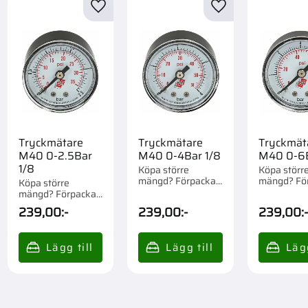
till i favoriter
Lägg till i favoriter
Lägg till i favorite
Tryckmätare
Tryckmätare
Tryckmät
M40 0-2.5Bar
M40 0-4Bar 1/8
M40 0-6B
1/8
Köpa större
Köpa störr
mängd? Förpackad
mängd? Fö
Köpa större
om 1 st.
om 1 st.
mängd? Förpackad
om 1 st.
239,00
:-
239,00
:-
239,00
: