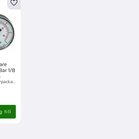
r
Lägg till i favoriter
are
ar 1/8
e
rpackad
-