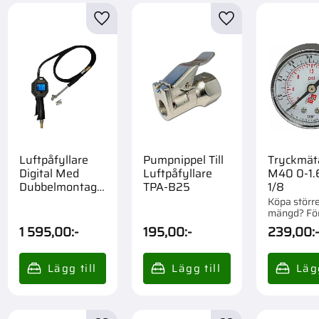
till i favoriter
Lägg till i favoriter
Lägg till i favorite
Luftpåfyllare
Pumpnippel Till
Tryckmät
Digital Med
Luftpåfyllare
M40 0-1.
Dubbelmontage
TPA-B25
1/8
& Klämkoppling
Köpa störr
mängd? Fö
om 1 st.
1 595,00
:-
195,00
:-
239,00
: