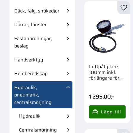
Däck, fälg, snökedjor
Lägg 
Dörrar, fönster
Fästanordningar,
beslag
Handverktyg
Luftpåfyllare
100mm inkl.
Hemberedskap
förlängare för
dubbelmontage
Hydraulik,
pneumatik,
1 295,00
:-
centralsmörjning
Hydraulik
Centralsmörjning