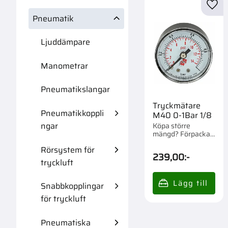
Lägg 
Pneumatik
Ljuddämpare
Manometrar
Pneumatikslangar
Tryckmätare
Pneumatikkoppli
M40 0-1Bar 1/8
ngar
Köpa större
mängd? Förpackad
om 1 st.
Rörsystem för
239,00
:-
tryckluft
Snabbkopplingar
för tryckluft
Pneumatiska