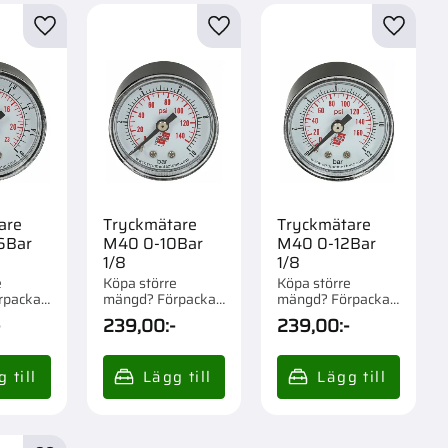
r
Lägg till i favoriter
Lägg till i favoriter
Lägg til
are
Tryckmätare
Tryckmätare
6Bar
M40 0-10Bar
M40 0-12Bar
1/8
1/8
e
Köpa större
Köpa större
rpackad
mängd? Förpackad
mängd? Förpackad
om 1 st.
om 1 st.
-
239,00
:-
239,00
:-