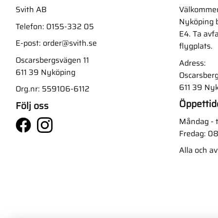
Svith AB
Välkommen t
Nyköping b
Telefon:
0155-332 05
E4. Ta avf
E-post:
order@svith.se
flygplats.
Oscarsbergsvägen 11
Adress:
611 39 Nyköping
Oscarsberg
611 39 Ny
Org.nr: 559106-6112
Öppettid
Följ oss
Måndag - t
Fredag: 08
Alla och a