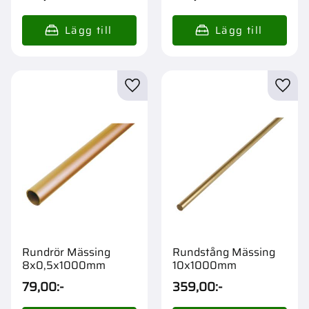
Lägg till i favoriter
Lägg t
Rundrör Mässing
Rundstång Mässing
8x0,5x1000mm
10x1000mm
79,00
:-
359,00
:-