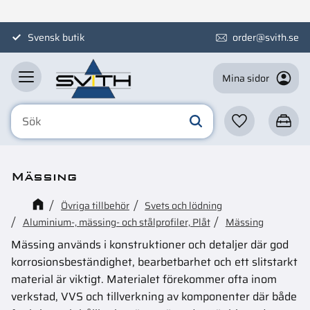
Meny
Svensk butik
order@svith.se
Mina sidor
Favoriter
Kundva
Mässing
Övriga tillbehör
Svets och lödning
Aluminium-, mässing- och stålprofiler, Plåt
Mässing
Mässing används i konstruktioner och detaljer där god
korrosionsbeständighet, bearbetbarhet och ett slitstarkt
material är viktigt. Materialet förekommer ofta inom
verkstad, VVS och tillverkning av komponenter där både