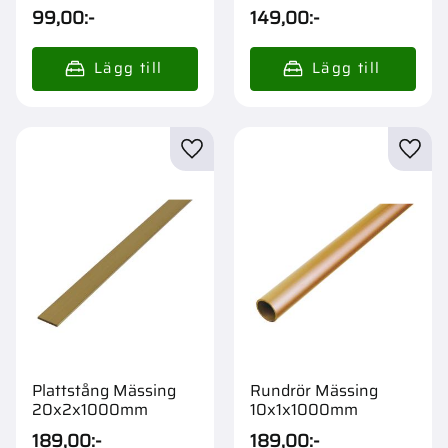
99,00
:-
149,00
:-
Lägg till i favoriter
Lägg t
Plattstång Mässing
Rundrör Mässing
20x2x1000mm
10x1x1000mm
189,00
:-
189,00
:-