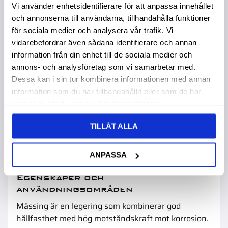
Vi använder enhetsidentifierare för att anpassa innehållet
och annonserna till användarna, tillhandahålla funktioner
för sociala medier och analysera vår trafik. Vi
vidarebefordrar även sådana identifierare och annan
Mässing
information från din enhet till de sociala medier och
Mässing används inom tillverkning och
annons- och analysföretag som vi samarbetar med.
konstruktion där ett material med god
Dessa kan i sin tur kombinera informationen med annan
korrosionsbeständighet och goda
information som du har tillhandahållit eller som de har
bearbetningsegenskaper behövs. Materialet är
samlat in när du har använt deras tjänster.
vanligt inom verkstad, VVS och tillverkning av
TILLÅT ALLA
detaljer där precision och lång livslängd är viktigt.
Se även
aluminium-, mässing- och stålprofiler, plåt
för fler material och utföranden.
ANPASSA
Egenskaper och
användningsområden
Mässing är en legering som kombinerar god
hållfasthet med hög motståndskraft mot korrosion.