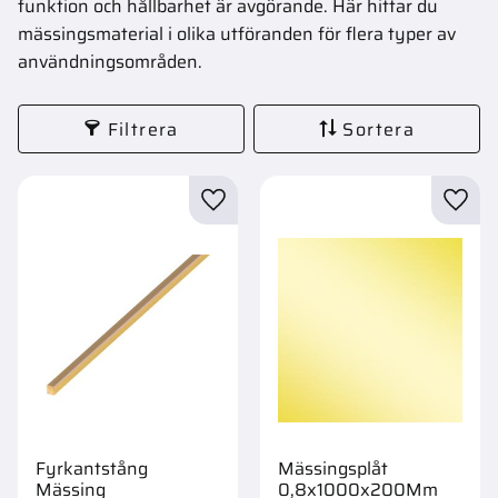
funktion och hållbarhet är avgörande. Här hittar du
mässingsmaterial i olika utföranden för flera typer av
användningsområden.
Filtrera
Sortera
Lägg till i favoriter
Lägg t
Fyrkantstång
Mässingsplåt
Mässing
0,8x1000x200Mm