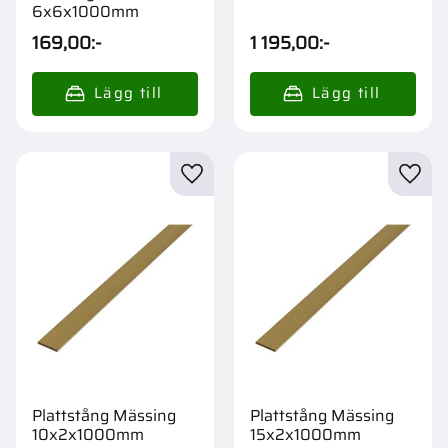
6x6x1000mm
169,00
:-
1 195,00
:-
Lägg till i favoriter
Lägg t
Plattstång Mässing
Plattstång Mässing
10x2x1000mm
15x2x1000mm