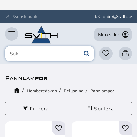
Meny
Svensk butik
order@svith.se
Mina sidor
Favoriter
Kundva
Pannlampor
Hemberedskap
Belysning
Pannlampor
Filtrera
Sortera
Lägg till i favoriter
Lägg t