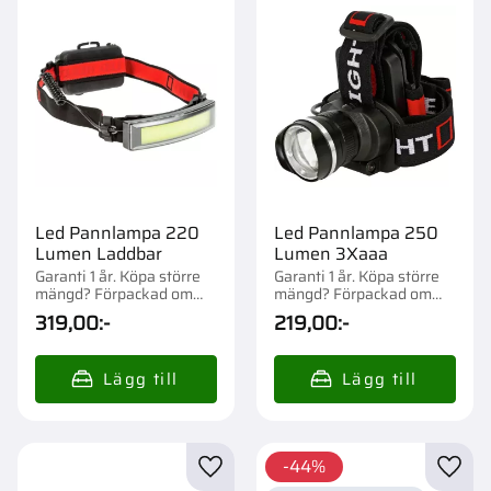
Led Pannlampa 220
Led Pannlampa 250
Lumen Laddbar
Lumen 3Xaaa
Garanti 1 år. Köpa större
Garanti 1 år. Köpa större
mängd? Förpackad om
mängd? Förpackad om
1/24 st.
1/24 st.
319,00
:-
219,00
:-
44
%
Lägg till i favoriter
Lägg t