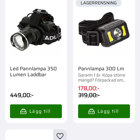
LAGERRENSNING
Led Pannlampa 350
Pannlampa 300 Lm
Lumen Laddbar
Garanti 1 år. Köpa större
mängd? Förpackad om
1/12/48 st.
178,00
:-
449,00
:-
319,00
:-
Lägg till i favoriter