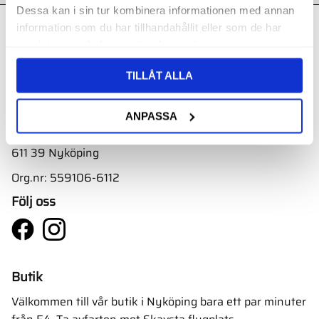
Dessa kan i sin tur kombinera informationen med annan
information som du har tillhandahållit eller som de har
Kontakt
samlat in när du har använt deras tjänster.
Svith AB
TILLÅT ALLA
Telefon:
0155-332 05
E-post:
order@svith.se
ANPASSA
Oscarsbergsvägen 11
611 39 Nyköping
Org.nr: 559106-6112
Följ oss
Butik
Välkommen till vår butik i Nyköping bara ett par minuter