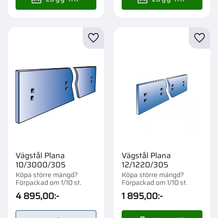
Lägg till i favoriter
Lägg t
Vägstål Plana
Vägstål Plana
10/3000/305
12/1220/305
Köpa större mängd?
Köpa större mängd?
Förpackad om 1/10 st.
Förpackad om 1/10 st.
4 895,00
:-
1 895,00
:-