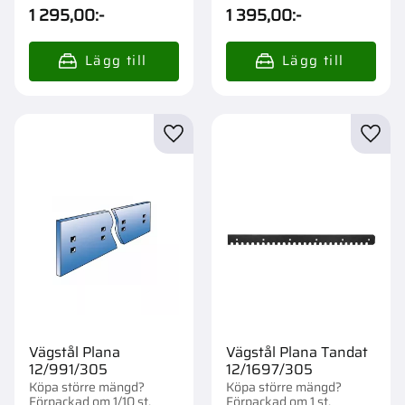
1 295,00
:-
1 395,00
:-
Lägg till i favoriter
Lägg t
Vägstål Plana
Vägstål Plana Tandat
12/991/305
12/1697/305
Köpa större mängd?
Köpa större mängd?
Förpackad om 1/10 st.
Förpackad om 1 st.