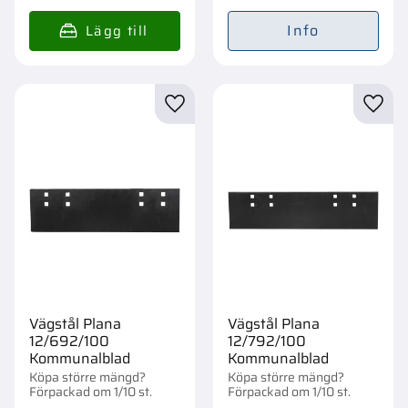
Info
Lägg till i favoriter
Lägg t
Vägstål Plana
Vägstål Plana
12/692/100
12/792/100
Kommunalblad
Kommunalblad
Köpa större mängd?
Köpa större mängd?
Förpackad om 1/10 st.
Förpackad om 1/10 st.