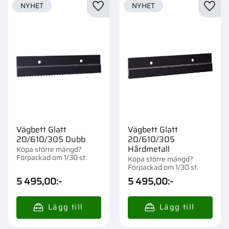
NYHET
NYHET
Lägg till i favoriter
Lägg t
Vägbett Glatt
Vägbett Glatt
20/610/305 Dubb
20/610/305
Hårdmetall
Köpa större mängd?
Förpackad om 1/30 st.
Köpa större mängd?
Förpackad om 1/30 st.
5 495,00
:-
5 495,00
:-