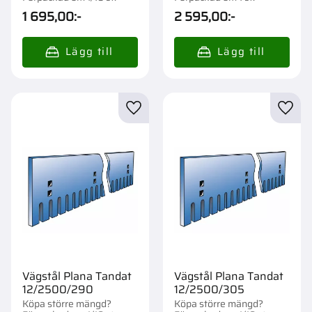
1 695,00
:-
2 595,00
:-
Lägg till i favoriter
Lägg t
Vägstål Plana Tandat
Vägstål Plana Tandat
12/2500/290
12/2500/305
Köpa större mängd?
Köpa större mängd?