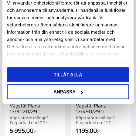
Vi använder enhetsidentifierare för att anpassa innehållet
och annonserna till användarna, tillhandahålla funktioner
för sociala medier och analysera vår trafik. Vi
vidarebefordrar även sådana identifierare och annan
information från din enhet till de sociala medier och
Lägg till i favoriter
Lägg t
annons- och analysföretag som vi samarbetar med.
Dessa kan i sin tur kombinera informationen med annan
information som du har tillhandahållit eller som de har
samlat in när du har använt deras tjänster.
TILLÅT ALLA
ANPASSA
Vägstål Plana
Vägstål Plana
12/3020/290
12/490/290
Köpa större mängd?
Köpa större mängd?
Förpackad om 1/10 st.
Förpackad om 1/10 st.
5 995,00
:-
1 195,00
:-