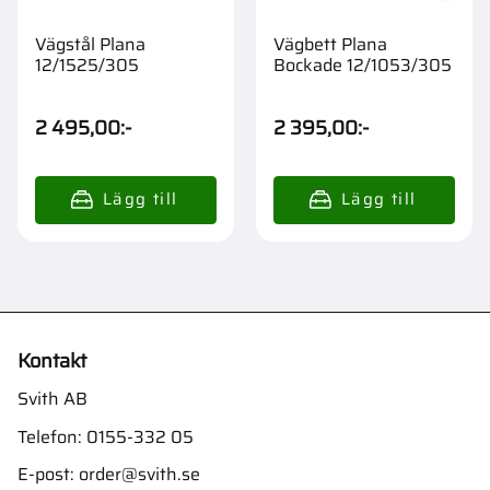
Vägstål Plana
Vägbett Plana
12/1525/305
Bockade 12/1053/305
2 495,00
:-
2 395,00
:-
Kontakt
Svith AB
Telefon:
0155-332 05
E-post:
order@svith.se