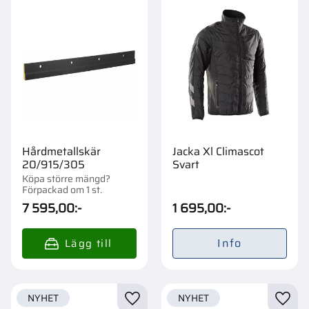
Hårdmetallskär
Jacka Xl Climascot
20/915/305
Svart
Köpa större mängd?
Förpackad om 1 st.
7 595,00
:-
1 695,00
:-
Info
NYHET
NYHET
Lägg till i favoriter
Lägg t