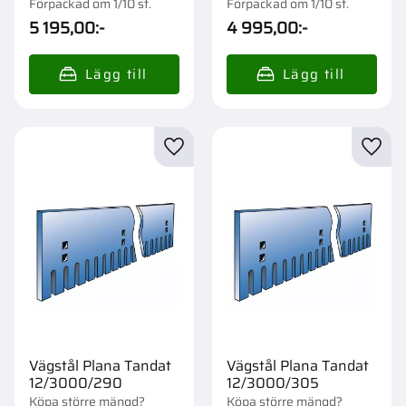
Förpackad om 1/10 st.
Förpackad om 1/10 st.
5 195,00
:-
4 995,00
:-
Lägg till i favoriter
Lägg t
Vägstål Plana Tandat
Vägstål Plana Tandat
12/3000/290
12/3000/305
Köpa större mängd?
Köpa större mängd?