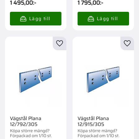
1 495,00
:-
1 795,00
:-
Lägg till i favoriter
Lägg t
Vägstål Plana
Vägstål Plana
12/792/305
12/915/305
Köpa större mängd?
Köpa större mängd?
Förpackad om 1/10 st.
Förpackad om 1/10 st.