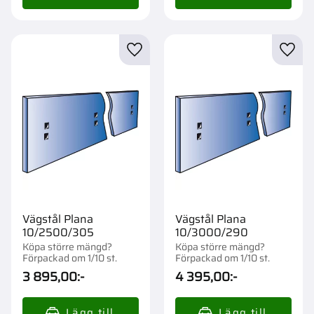
Lägg till i favoriter
Lägg t
Vägstål Plana
Vägstål Plana
10/2500/305
10/3000/290
Köpa större mängd?
Köpa större mängd?
Förpackad om 1/10 st.
Förpackad om 1/10 st.
3 895,00
:-
4 395,00
:-