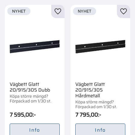
NYHET
NYHET
Lägg till i favoriter
Lägg t
Vägbett Glatt
Vägbett Glatt
20/915/305 Dubb
20/915/305
Hårdmetall
Köpa större mängd?
Förpackad om 1/30 st.
Köpa större mängd?
Förpackad om 1/30 st.
7 595,00
:-
7 795,00
:-
Info
Info