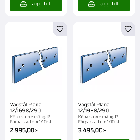
Lägg till i favoriter
Lägg t
Vägstål Plana
Vägstål Plana
12/1698/290
12/1988/290
Köpa större mängd?
Köpa större mängd?
Förpackad om 1/10 st.
Förpackad om 1/10 st.
2 995,00
:-
3 495,00
:-