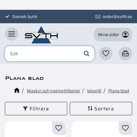
Meny
Svensk butik
order@svith.se
Mina sidor
Favoriter
Kundva
Plana blad
Maskin och traktortillbehör
Vägstål
Plana blad
Filtrera
Sortera
Lägg till i favoriter
Lägg t