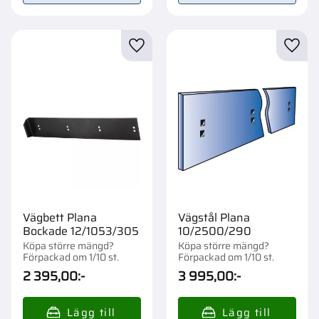
Lägg till i favoriter
Lägg t
Vägbett Plana
Vägstål Plana
Bockade 12/1053/305
10/2500/290
Köpa större mängd?
Köpa större mängd?
Förpackad om 1/10 st.
Förpackad om 1/10 st.
2 395,00
:-
3 995,00
:-