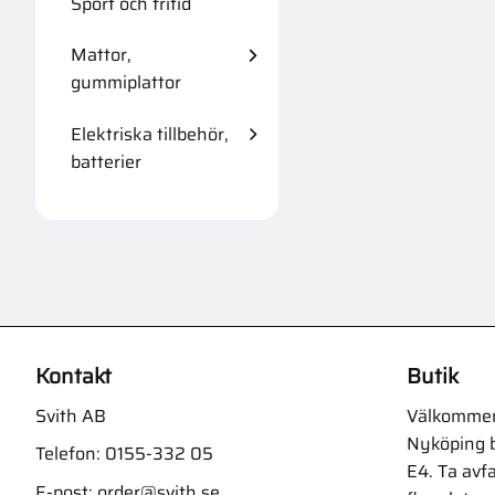
Sport och fritid
Mattor,
gummiplattor
Elektriska tillbehör,
batterier
Kontakt
Butik
Svith AB
Välkommen t
Nyköping b
Telefon:
0155-332 05
E4. Ta avf
E-post:
order@svith.se