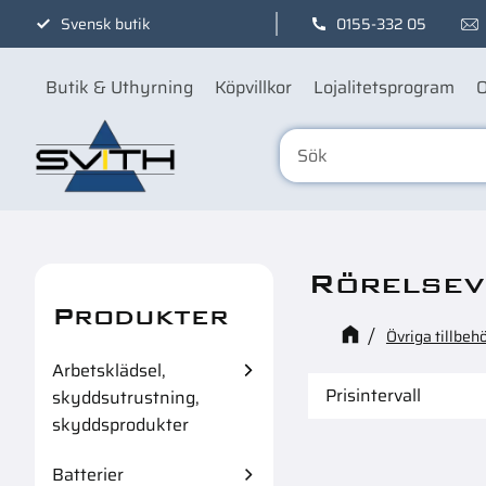
Svensk butik
0155-332 05
Butik & Uthyrning
Köpvillkor
Lojalitetsprogram
O
Rörelsev
Produkter
Övriga tillbeh
Arbetsklädsel,
Prisintervall
skyddsutrustning,
skyddsprodukter
339
Batterier