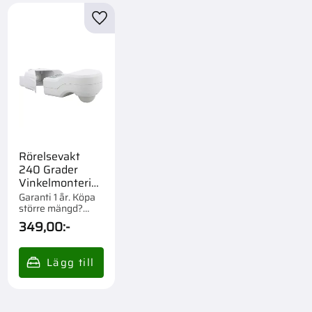
till i favoriter
Lägg till i favoriter
Rörelsevakt
240 Grader
Vinkelmonterin
g Set
Garanti 1 år. Köpa
större mängd?
Förpackad om 1/24
349,00
:-
st.