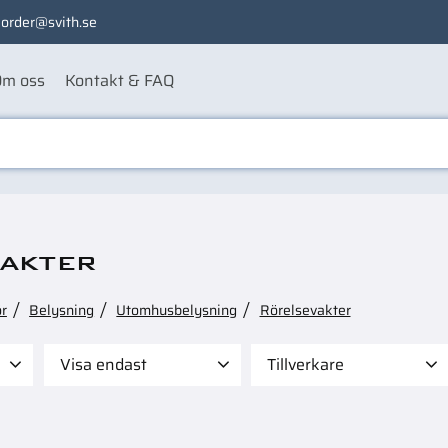
order@svith.se
m oss
Kontakt & FAQ
akter
ör
Belysning
Utomhusbelysning
Rörelsevakter
Visa endast
Tillverkare
349
Finns i lager
2
BRENNENSTUHL
2