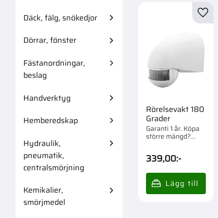
Däck, fälg, snökedjor
Lägg 
Dörrar, fönster
Fästanordningar,
beslag
Handverktyg
Rörelsevakt 180
Grader
Hemberedskap
Garanti 1 år. Köpa
större mängd?
Hydraulik,
Förpackad om 1/1
st.
pneumatik,
339,00
:-
centralsmörjning
Kemikalier,
smörjmedel