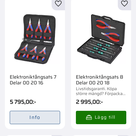
Lägg till i favoriter
Lägg t
Elektroniktångsats 7
Elektroniktångsats 8
Delar 00 20 16
Delar 00 20 18
Livstidsgaranti. Köpa
större mängd? Förpackad
om 1 st.
5 795,00
:-
2 995,00
:-
Info