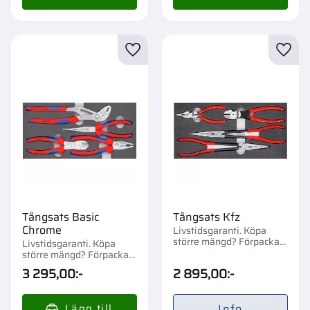
Lägg till i favoriter
Lägg t
Tångsats Basic
Tångsats Kfz
Chrome
Livstidsgaranti. Köpa
större mängd? Förpackad
Livstidsgaranti. Köpa
om 1 st.
större mängd? Förpackad
om 1 st.
3 295,00
:-
2 895,00
:-
Info