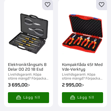
Lägg till i favoriter
Lägg t
Elektroniktångsats 8
Kompaktlåda 4St Med
Delar 00 20 18 Esd
Vde-Verktyg
Livstidsgaranti. Köpa
Livstidsgaranti. Köpa
större mängd? Förpackad
större mängd? Förpackad
om 1 st.
om 1 st.
3 695,00
:-
2 995,00
:-