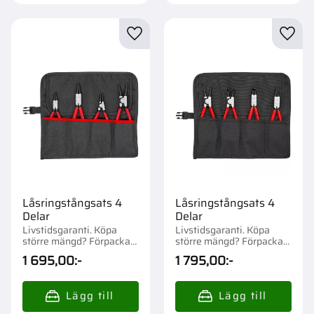
Lägg till i favoriter
Lägg t
Låsringstångsats 4
Låsringstångsats 4
Delar
Delar
Livstidsgaranti. Köpa
Livstidsgaranti. Köpa
större mängd? Förpackad
större mängd? Förpackad
om 1 st.
om 1 st.
1 695,00
:-
1 795,00
:-