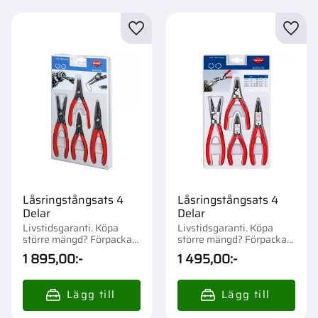
Lägg till i favoriter
Lägg t
Låsringstångsats 4
Låsringstångsats 4
Delar
Delar
Livstidsgaranti. Köpa
Livstidsgaranti. Köpa
större mängd? Förpackad
större mängd? Förpackad
om 1 st.
om 1 st.
1 895,00
:-
1 495,00
:-