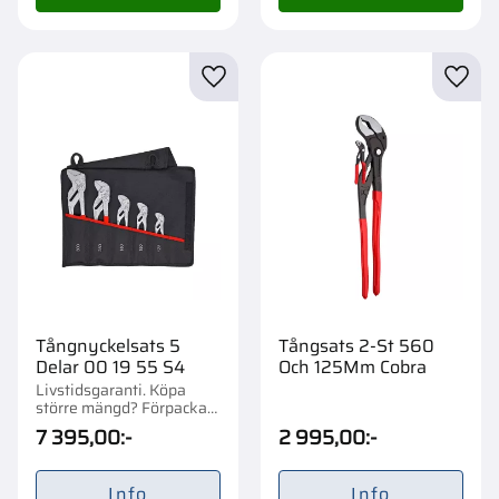
Lägg till i favoriter
Lägg t
Tångnyckelsats 5
Tångsats 2-St 560
Delar 00 19 55 S4
Och 125Mm Cobra
Livstidsgaranti. Köpa
större mängd? Förpackad
om 1 st.
7 395,00
:-
2 995,00
:-
Info
Info