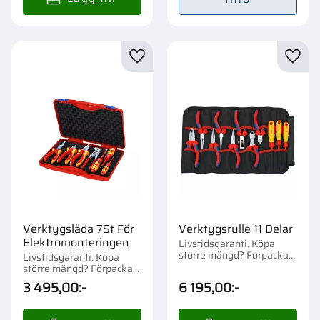
Lägg till i favoriter
Lägg t
Verktygslåda 7St För
Verktygsrulle 11 Delar
Elektromonteringen
Livstidsgaranti. Köpa
större mängd? Förpackad
Livstidsgaranti. Köpa
om 1 st.
större mängd? Förpackad
om 1 st.
3 495,00
:-
6 195,00
:-