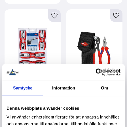
Lägg till i favoriter
Lägg t
Låsringstångsats 8
Minitångsats I
Samtycke
Information
Om
Delar
Bältesväska
Livstidsgaranti. Köpa
Livstidsgaranti. Köpa
större mängd? Förpackad
större mängd? Förpackad
om 1 st.
om 1 st.
2 995,00
:-
1 195,00
:-
Denna webbplats använder cookies
Vi använder enhetsidentifierare för att anpassa innehållet
och annonserna till användarna, tillhandahålla funktioner