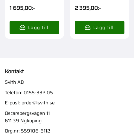
1 695,00
:-
2 395,00
:-
Kontakt
Svith AB
Telefon:
0155-332 05
E-post:
order@svith.se
Oscarsbergsvägen 11
611 39 Nyköping
Org.nr: 559106-6112