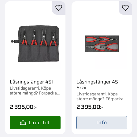
Lägg till i favoriter
Lägg t
Låsringstänger 4St
Låsringstänger 4St
Srzii
Livstidsgaranti. Köpa
större mängd? Förpackad
Livstidsgaranti. Köpa
om 1 st.
större mängd? Förpackad
om 1 st.
2 395,00
:-
2 395,00
:-
Info