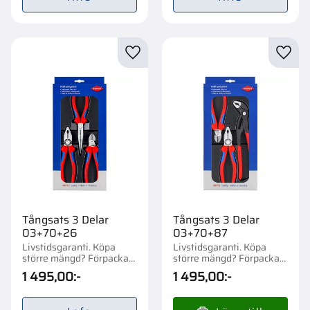
Lägg till i favoriter
Lägg t
Tångsats 3 Delar
Tångsats 3 Delar
03+70+26
03+70+87
Livstidsgaranti. Köpa
Livstidsgaranti. Köpa
större mängd? Förpackad
större mängd? Förpackad
om 1 st.
om 1 st.
1 495,00
:-
1 495,00
:-