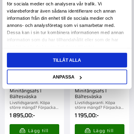
för sociala medier och analysera vår trafik. Vi
vidarebefordrar även sådana identifierare och annan
information från din enhet till de sociala medier och
Lägg till i favoriter
Lägg t
annons- och analysföretag som vi samarbetar med.
Dessa kan i sin tur kombinera informationen med annan
information som du har tillhandahållit eller som de har
samlat in när du har använt deras tjänster.
TILLÅT ALLA
ANPASSA
Minitångsats I
Minitångsats I
Bältesväska
Bältesväska
Livstidsgaranti. Köpa
Livstidsgaranti. Köpa
större mängd? Förpackad
större mängd? Förpackad
om 1 st.
om 1 st.
1 895,00
:-
1 195,00
:-