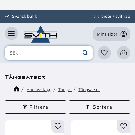
Meny
Svensk butik
order@svith.se
Mina sidor
Favoriter
Kundva
Tångsatser
Handverktyg
Tänger
Tångsatser
Filtrera
Sortera
Lägg till i favoriter
Lägg t