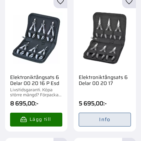
Lägg till i favoriter
Lägg t
Elektroniktångsats 6
Elektroniktångsats 6
Delar 00 20 16 P Esd
Delar 00 20 17
Livstidsgaranti. Köpa
större mängd? Förpackad
om 1 st.
8 695,00
:-
5 695,00
:-
Info