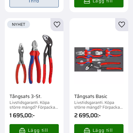
Info
NYHET
Lägg till i favoriter
Lägg t
Tångsats 3-St.
Tångsats Basic
Livstidsgaranti. Köpa
Livstidsgaranti. Köpa
större mängd? Förpackad
större mängd? Förpackad
om 1 st.
om 1 st.
1 695,00
:-
2 695,00
:-