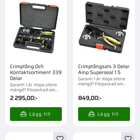
Crimptång Och
Crimptångsats 3 Delar
Kontaktsortiment 339
Amp Superseal 1.5
Delar
Garanti 1 år. Köpa större
mängd? Förpackad om
Garanti 1 år. Köpa större
1/20 st.
mängd? Förpackad om
1/10 st.
2 295,00
:-
849,00
:-