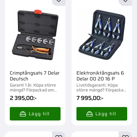
Lägg till i favoriter
Lägg t
Crimptångsats 7 Delar
Elektroniktångsats 6
Deutsch
Delar 00 20 16 P
Garanti 1 år. Köpa större
Livstidsgaranti. Köpa
mängd? Förpackad om
större mängd? Förpackad
1/10 st.
om 1 st.
2 395,00
:-
7 995,00
:-