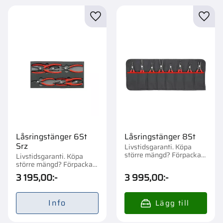
Lägg till i favoriter
Lägg t
Låsringstänger 6St
Låsringstänger 8St
Srz
Livstidsgaranti. Köpa
större mängd? Förpackad
Livstidsgaranti. Köpa
om 1 st.
större mängd? Förpackad
om 1 st.
3 195,00
:-
3 995,00
:-
Info