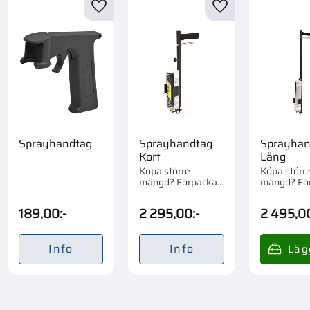
till i favoriter
Lägg till i favoriter
Lägg till i favorite
Sprayhandtag
Sprayhandtag
Sprayhan
Kort
Lång
Köpa större
Köpa störr
mängd? Förpackad
mängd? Fö
om 1 st.
om 1 st.
189,00
:-
2 295,00
:-
2 495,0
Info
Info