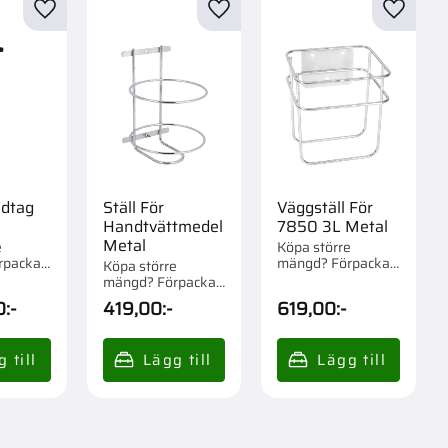
r
Lägg till i favoriter
Lägg till i favoriter
Lägg til
dtag
Ställ För
Väggställ För
Handtvättmedel
7850 3L Metal
Metal
e
Köpa större
rpackad
mängd? Förpackad
Köpa större
om 1 st.
mängd? Förpackad
om 1 st.
0
:-
419,00
:-
619,00
:-