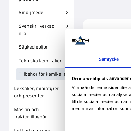
Smörjmedel
Svensktillverkad
olja
Sågkedjeoljor
Samtycke
Tekniska kemikalier
Tillbehör för kemikalier
Denna webbplats använder 
Leksaker, miniatyrer
Vi använder enhetsidentifierar
sociala medier och analysera 
och presenter
till de sociala medier och a
Mixer Quadro 73M
Maskin och
med annan information som du 
Sikaforce 30X 12St
traktortillbehör
Lyft och surrning