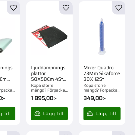
r
Lägg till i favoriter
Lägg till i favoriter
Lägg til
nings
Ljuddämpnings
Mixer Quadro
plattor
73Mm Sikaforce
0Cm
50X50Cm 4St
30X 12St
0 T414
Sp300 T411
e
Köpa större
Köpa större
rpackad
mängd? Förpackad
mängd? Förpackad
om 1/3 st.
om 1/20 st.
0
:-
1 895,00
:-
349,00
:-