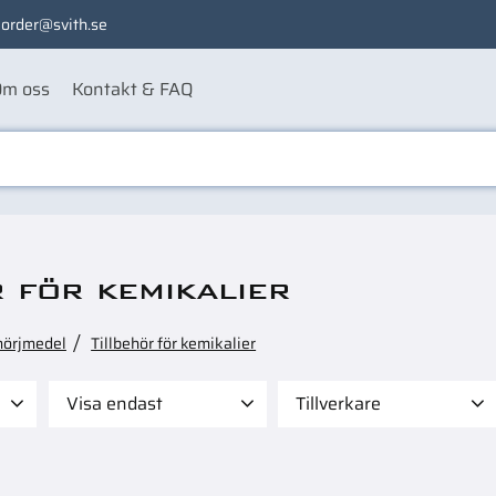
order@svith.se
m oss
Kontakt & FAQ
 för kemikalier
mörjmedel
Tillbehör för kemikalier
Visa endast
Tillverkare
 195
Finns i lager
8
COLORMARK
4
LOCTITE
1