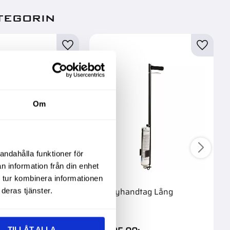
tegorin
Om
andahålla funktioner för
n information från din enhet
 tur kombinera informationen
 Handtvättmedel
Sprayhandtag Lång
deras tjänster.
TILLÅT ALLA