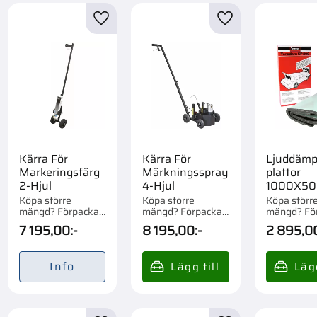
MOTIP
1
PRF
1
till i favoriter
Lägg till i favoriter
Lägg till i favorite
Visa fler
Kärra För
Kärra För
Ljuddämp
Markeringsfärg
Märkningsspray
plattor
2-Hjul
4-Hjul
1000X5
2St Sp20
Köpa större
Köpa större
Köpa störr
mängd? Förpackad
mängd? Förpackad
mängd? Fö
om 1 st.
om 1 st.
om 1/6 st.
7 195,00
:-
8 195,00
:-
2 895,0
Info