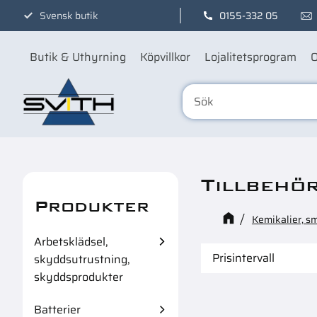
Svensk butik
0155-332 05
Butik & Uthyrning
Köpvillkor
Lojalitetsprogram
O
Tillbehör
Produkter
Kemikalier, s
Arbetsklädsel,
Prisintervall
skyddsutrustning,
skyddsprodukter
179
8
Batterier