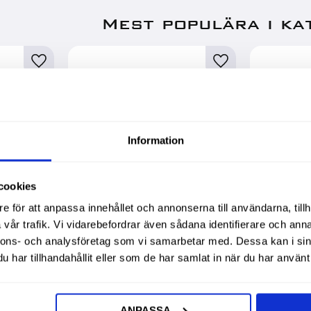
Mest populära i ka
Information
cookies
e för att anpassa innehållet och annonserna till användarna, tillh
vår trafik. Vi vidarebefordrar även sådana identifierare och anna
nnons- och analysföretag som vi samarbetar med. Dessa kan i sin
m
Ljuddämpningsplattor
Ställ För
har tillhandahållit eller som de har samlat in när du har använt 
50X50Cm 4St Sp300 T411
Metal
ANPASSA