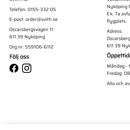
Nyköping b
Telefon:
0155-332 05
E4. Ta avf
E-post:
order@svith.se
flygplats.
Oscarsbergsvägen 11
Adress:
611 39 Nyköping
Oscarsberg
611 39 Ny
Org.nr: 559106-6112
Öppettid
Följ oss
Måndag - t
Fredag: 08
Alla och a