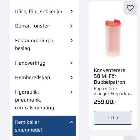
Däck, fälg, snökedjor
Lägg 
Dörrar, fönster
Fästanordningar,
beslag
Handverktyg
Konventerare
50 Ml För
Hemberedskap
Dubbelpatron
Köpa större
Hydraulik,
mängd? Förpackad
om 1 st.
pneumatik,
259,00
:-
centralsmörjning
Info
Kemikalier,
smörjmedel