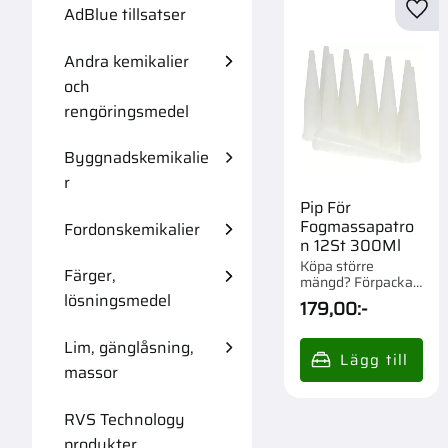
AdBlue tillsatser
Lägg 
Andra kemikalier
och
rengöringsmedel
Byggnadskemikalie
r
Pip För
Fogmassapatro
Fordonskemikalier
n 12St 300Ml
Köpa större
Färger,
mängd? Förpackad
om 1 st.
lösningsmedel
179,00
:-
Lim, gänglåsning,
massor
RVS Technology
produkter