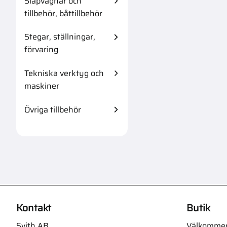
Släpvagnar och
tillbehör, båttillbehör
Stegar, ställningar,
förvaring
Tekniska verktyg och
maskiner
Övriga tillbehör
Kontakt
Butik
Svith AB
Välkommen t