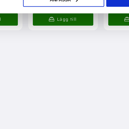
1 895,00
:-
419,00
:-