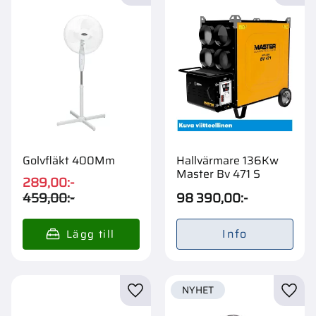
Golvfläkt 400Mm
Hallvärmare 136Kw
Master Bv 471 S
289,00
:-
459,00
:-
98 390,00
:-
Info
NYHET
Lägg till i favoriter
Lägg t