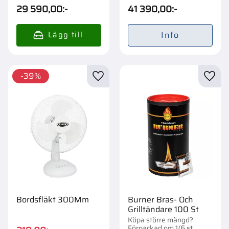
st.
st.
29 590,00
:-
41 390,00
:-
Info
39
%
Lägg till i favoriter
Lägg t
Bordsfläkt 300Mm
Burner Bras- Och
Grilltändare 100 St
Köpa större mängd?
Förpackad om 1/6 st.