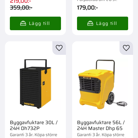
219,00
:-
359,00
:-
179,00
:-
Lägg till i favoriter
Lägg t
Byggavfuktare 30L /
Byggavfuktare 56L /
24H Dh732P
24H Master Dhp 65
Garanti 3 år. Köpa större
Garanti 3 år. Köpa större