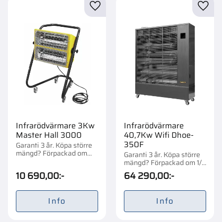
Lägg till i favoriter
Lägg t
Infrarödvärmare 3Kw
Infrarödvärmare
Master Hall 3000
40,7Kw Wifi Dhoe-
350F
Garanti 3 år. Köpa större
mängd? Förpackad om
Garanti 3 år. Köpa större
1/12 st.
mängd? Förpackad om 1/2
st.
10 690,00
:-
64 290,00
:-
Info
Info