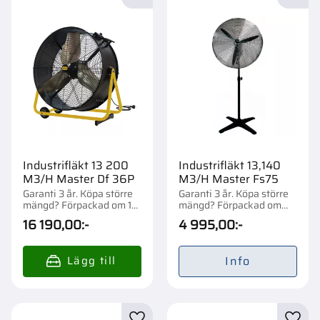
Lägg till i favoriter
Lägg t
Industrifläkt 13 200
Industrifläkt 13,140
M3/H Master Df 36P
M3/H Master Fs75
Garanti 3 år. Köpa större
Garanti 3 år. Köpa större
mängd? Förpackad om 1
mängd? Förpackad om
st.
1/12 st.
16 190,00
:-
4 995,00
:-
Info