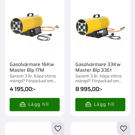
Gasolvärmare 16Kw
Gasolvärmare 33Kw
Master Blp 17M
Master Blp 33Et
Garanti 3 år. Köpa större
Garanti 3 år. Köpa större
mängd? Förpackad om
mängd? Förpackad om
1/49 st.
1/36 st.
4 195,00
:-
8 995,00
:-
Lägg till i favoriter
Lägg t