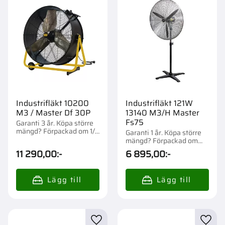
Industrifläkt 10200
Industrifläkt 121W
M3 / Master Df 30P
13140 M3/H Master
Fs75
Garanti 3 år. Köpa större
mängd? Förpackad om 1/6
Garanti 1 år. Köpa större
st.
mängd? Förpackad om
1/12 st.
11 290,00
:-
6 895,00
:-