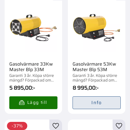
Gasolvärmare 33Kw
Gasolvärmare 53Kw
Master Blp 33M
Master Blp 53M
Garanti 3 år. Köpa större
Garanti 3 år. Köpa större
mängd? Förpackad om
mängd? Förpackad om
1/36 st.
1/12 st.
5 895,00
:-
8 995,00
:-
Info
37
%
Lägg till i favoriter
Lägg t