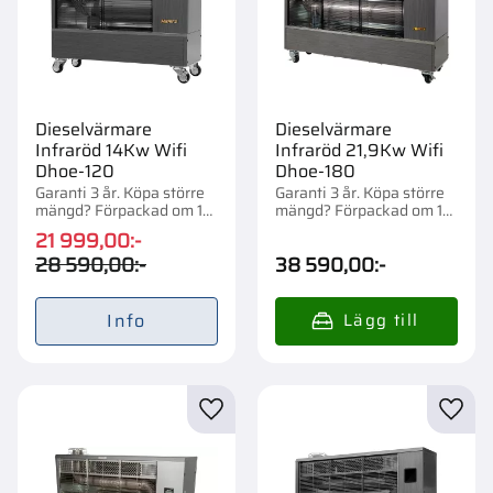
Dieselvärmare
Dieselvärmare
Infraröd 14Kw Wifi
Infraröd 21,9Kw Wifi
Dhoe-120
Dhoe-180
Garanti 3 år. Köpa större
Garanti 3 år. Köpa större
mängd? Förpackad om 1
mängd? Förpackad om 1
st.
st.
21 999,00
:-
28 590,00
:-
38 590,00
:-
Info
Lägg till i favoriter
Lägg t