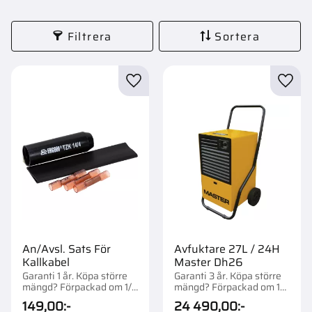
Filtrera
Sortera
Lägg till i favoriter
Lägg t
An/Avsl. Sats För
Avfuktare 27L / 24H
Kallkabel
Master Dh26
Garanti 1 år. Köpa större
Garanti 3 år. Köpa större
mängd? Förpackad om 1/5
mängd? Förpackad om 1
st.
st.
149,00
:-
24 490,00
:-