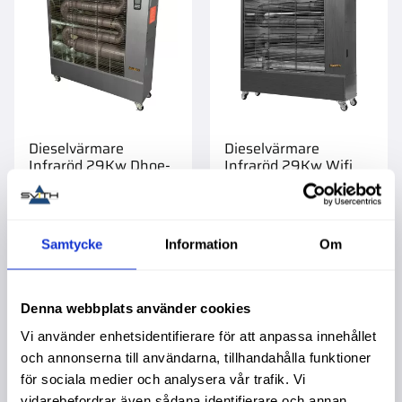
Dieselvärmare
Dieselvärmare
Infraröd 29Kw Dhoe-
Infraröd 29Kw Wifi
250F
Dhoe-250F
Garanti 3 år. Köpa större
mängd? Förpackad om 1/3
st.
50 190,00
:-
51 390,00
:-
Samtycke
Information
Om
Info
Denna webbplats använder cookies
Vi använder enhetsidentifierare för att anpassa innehållet
NYHET
NYHET
och annonserna till användarna, tillhandahålla funktioner
Lägg till i favoriter
Lägg t
för sociala medier och analysera vår trafik. Vi
vidarebefordrar även sådana identifierare och annan