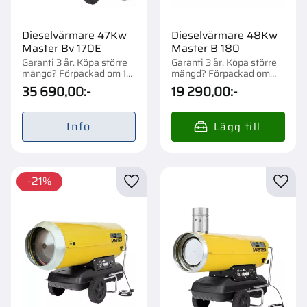
Dieselvärmare 47Kw
Dieselvärmare 48Kw
Master Bv 170E
Master B 180
Garanti 3 år. Köpa större
Garanti 3 år. Köpa större
mängd? Förpackad om 1
mängd? Förpackad om
st.
1/8 st.
35 690,00
:-
19 290,00
:-
Info
21
%
Lägg till i favoriter
Lägg t