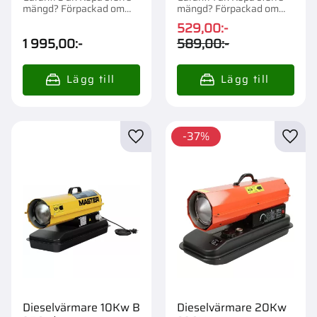
mängd? Förpackad om
mängd? Förpackad om
1/50 st.
1/120 st.
529,00
:-
1 995,00
:-
589,00
:-
37
%
Lägg till i favoriter
Lägg t
Dieselvärmare 10Kw B
Dieselvärmare 20Kw