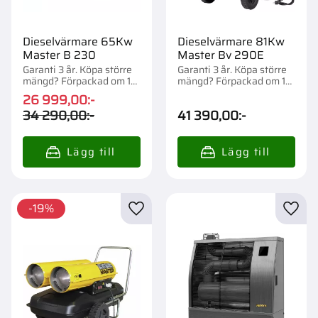
Dieselvärmare 65Kw
Dieselvärmare 81Kw
Master B 230
Master Bv 290E
Garanti 3 år. Köpa större
Garanti 3 år. Köpa större
mängd? Förpackad om 1
mängd? Förpackad om 1
st.
st.
26 999,00
:-
34 290,00
:-
41 390,00
:-
19
%
Lägg till i favoriter
Lägg t