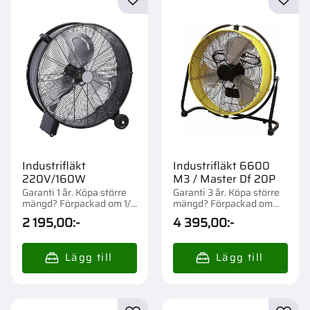
Lägg till i favoriter
Lägg t
Industrifläkt
Industrifläkt 6600
220V/160W
M3 / Master Df 20P
Garanti 1 år. Köpa större
Garanti 3 år. Köpa större
mängd? Förpackad om 1/4
mängd? Förpackad om
st.
1/18 st.
2 195,00
:-
4 395,00
:-