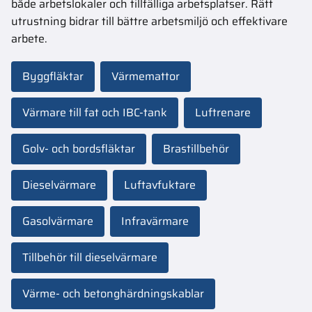
både arbetslokaler och tillfälliga arbetsplatser. Rätt
utrustning bidrar till bättre arbetsmiljö och effektivare
arbete.
Byggfläktar
Värmemattor
Värmare till fat och IBC-tank
Luftrenare
Golv- och bordsfläktar
Brastillbehör
Dieselvärmare
Luftavfuktare
Gasolvärmare
Infravärmare
Tillbehör till dieselvärmare
Värme- och betonghärdningskablar