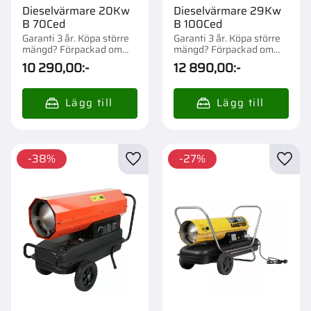
Dieselvärmare 20Kw
Dieselvärmare 29Kw
B 70Ced
B 100Ced
Garanti 3 år. Köpa större
Garanti 3 år. Köpa större
mängd? Förpackad om
mängd? Förpackad om
1/15 st.
1/10 st.
10 290,00
:-
12 890,00
:-
38
%
27
%
Lägg till i favoriter
Lägg t