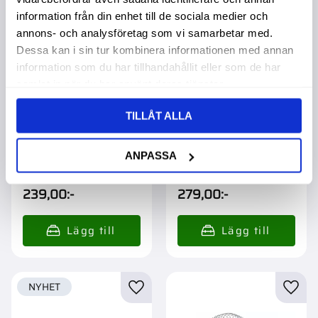
information från din enhet till de sociala medier och
annons- och analysföretag som vi samarbetar med.
Dessa kan i sin tur kombinera informationen med annan
information som du har tillhandahållit eller som de har
samlat in när du har använt deras tjänster.
TILLÅT ALLA
Eldgaller 110X400Mm
Eldgaller 140X390 Htt
Htt 2
3
ANPASSA
Köpa större mängd?
Köpa större mängd?
Förpackad om 1 st.
Förpackad om 1 st.
239,00
:-
279,00
:-
NYHET
Lägg till i favoriter
Lägg t