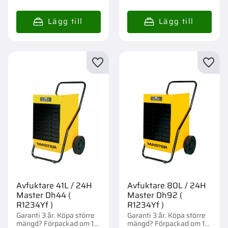
Lägg till i favoriter
Lägg t
Avfuktare 41L / 24H
Avfuktare 80L / 24H
Master Dh44 (
Master Dh92 (
R1234Yf )
R1234Yf )
Garanti 3 år. Köpa större
Garanti 3 år. Köpa större
mängd? Förpackad om 1
mängd? Förpackad om 1