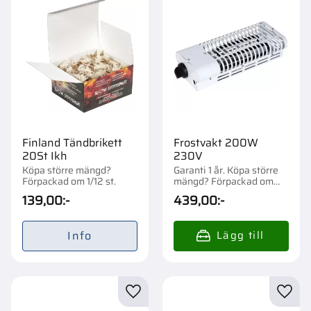
Finland Tändbrikett
Frostvakt 200W
20St Ikh
230V
Köpa större mängd?
Garanti 1 år. Köpa större
Förpackad om 1/12 st.
mängd? Förpackad om
1/16/128 st.
139,00
:-
439,00
:-
Info
Lägg till i favoriter
Lägg t