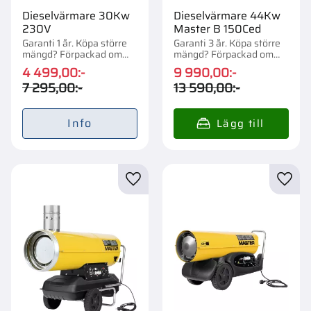
Dieselvärmare 30Kw
Dieselvärmare 44Kw
230V
Master B 150Ced
Garanti 1 år. Köpa större
Garanti 3 år. Köpa större
mängd? Förpackad om
mängd? Förpackad om
1/12 st.
1/10 st.
4 499,00
:-
9 990,00
:-
7 295,00
:-
13 590,00
:-
Info
Lägg till i favoriter
Lägg t