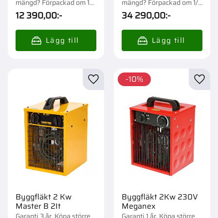
mängd? Förpackad om 1
mängd? Förpackad om 1/4
st.
st.
12 390,00
:-
34 290,00
:-
10
%
Lägg till i favoriter
Lägg t
Byggfläkt 2 Kw
Byggfläkt 2Kw 230V
Master B 2It
Meganex
Garanti 3 år. Köpa större
Garanti 1 år. Köpa större