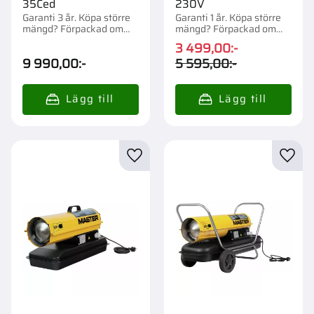
35Ced
230V
Garanti 3 år. Köpa större
Garanti 1 år. Köpa större
mängd? Förpackad om
mängd? Förpackad om
1/15 st.
1/15 st.
3 499,00
:-
9 990,00
:-
5 595,00
:-
Lägg till i favoriter
Lägg t