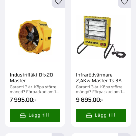
Lägg till i favoriter
Lägg t
Industrifläkt Dfx20
Infrarödvärmare
Master
2,4Kw Master Ts 3A
Garanti 3 år. Köpa större
Garanti 3 år. Köpa större
mängd? Förpackad om 1
mängd? Förpackad om 1
st.
st.
7 995,00
:-
9 895,00
:-