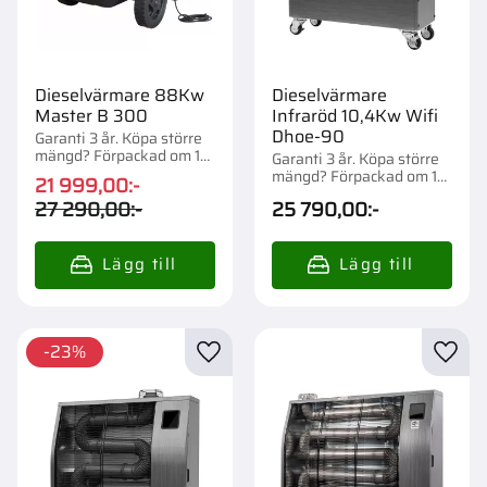
Dieselvärmare 88Kw
Dieselvärmare
Master B 300
Infraröd 10,4Kw Wifi
Dhoe-90
Garanti 3 år. Köpa större
mängd? Förpackad om 1
Garanti 3 år. Köpa större
st.
mängd? Förpackad om 1
21 999,00
:-
st.
27 290,00
:-
25 790,00
:-
23
%
Lägg till i favoriter
Lägg t