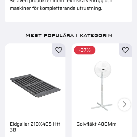
Se även produkter inom
tekniska verktyg och
maskiner
för kompletterande utrustning.
Mest populära i kategorin
37
%
Eldgaller 210X405 Htt
Golvfläkt 400Mm
3B