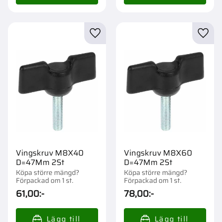
Lägg till i favoriter
Lägg t
Vingskruv M8X40
Vingskruv M8X60
D=47Mm 2St
D=47Mm 2St
Köpa större mängd?
Köpa större mängd?
Förpackad om 1 st.
Förpackad om 1 st.
61,00
:-
78,00
:-