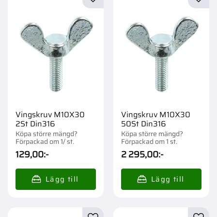
Lägg till i favoriter
Lägg t
Vingskruv M10X30
Vingskruv M10X30
2St Din316
50St Din316
Köpa större mängd?
Köpa större mängd?
Förpackad om 1/ st.
Förpackad om 1 st.
129,00
:-
2 295,00
:-