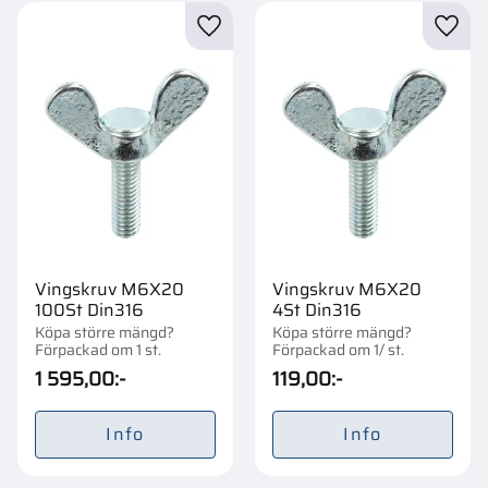
Lägg till i favoriter
Lägg t
Vingskruv M6X20
Vingskruv M6X20
100St Din316
4St Din316
Köpa större mängd?
Köpa större mängd?
Förpackad om 1 st.
Förpackad om 1/ st.
1 595,00
:-
119,00
:-
Info
Info