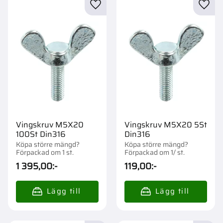
Lägg till i favoriter
Lägg t
Vingskruv M5X20
Vingskruv M5X20 5St
100St Din316
Din316
Köpa större mängd?
Köpa större mängd?
Förpackad om 1 st.
Förpackad om 1/ st.
1 395,00
:-
119,00
:-