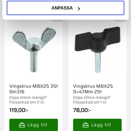
ANPASSA
Lägg till i favoriter
Lägg t
Vingskruv M8X25 3St
Vingskruv M8X25
Din316
D=47Mm 2St
Köpa större mängd?
Köpa större mängd?
Förpackad om 1/ st.
Förpackad om 1 st.
119,00
:-
78,00
:-