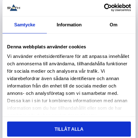
Lägg till i favoriter
Lägg t
Samtycke
Information
Om
Denna webbplats använder cookies
Vi använder enhetsidentifierare för att anpassa innehållet
och annonserna till användarna, tillhandahålla funktioner
för sociala medier och analysera vår trafik. Vi
vidarebefordrar även sådana identifierare och annan
information från din enhet till de sociala medier och
Vingskruv M8X20
Vingskruv M8X25
D=47Mm 2St
100St Din316
annons- och analysföretag som vi samarbetar med.
Köpa större mängd?
Köpa större mängd?
Dessa kan i sin tur kombinera informationen med annan
Förpackad om 1 st.
Förpackad om 1 st.
information som du har tillhandahållit eller som de har
61,00
:-
2 595,00
:-
samlat in när du har använt deras tjänster.
TILLÅT ALLA