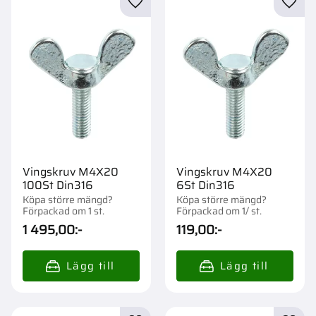
Lägg till i favoriter
Lägg t
Vingskruv M4X20
Vingskruv M4X20
100St Din316
6St Din316
Köpa större mängd?
Köpa större mängd?
Förpackad om 1 st.
Förpackad om 1/ st.
1 495,00
:-
119,00
:-