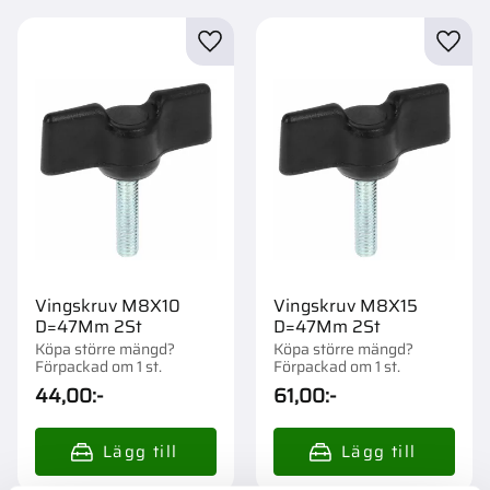
Lägg till i favoriter
Lägg t
Vingskruv M8X10
Vingskruv M8X15
D=47Mm 2St
D=47Mm 2St
Köpa större mängd?
Köpa större mängd?
Förpackad om 1 st.
Förpackad om 1 st.
44,00
:-
61,00
:-