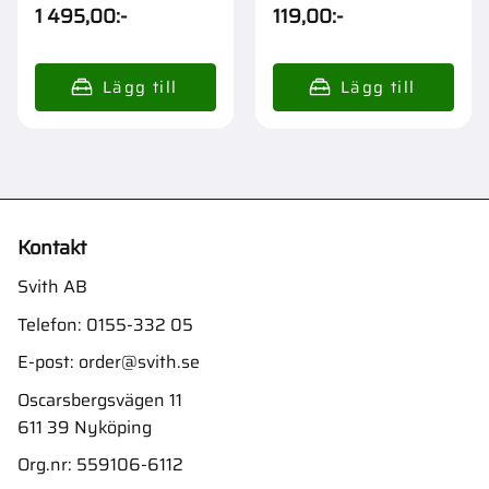
1 495,00
:-
119,00
:-
Kontakt
Svith AB
Telefon:
0155-332 05
E-post:
order@svith.se
Oscarsbergsvägen 11
611 39 Nyköping
Org.nr: 559106-6112