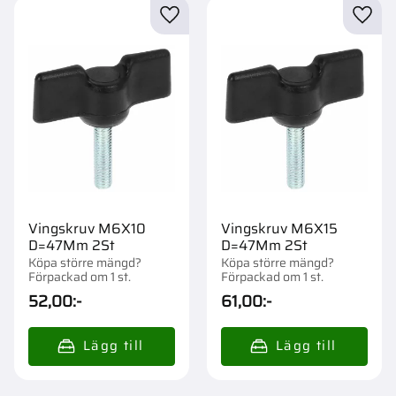
Lägg till i favoriter
Lägg t
Vingskruv M6X10
Vingskruv M6X15
D=47Mm 2St
D=47Mm 2St
Köpa större mängd?
Köpa större mängd?
Förpackad om 1 st.
Förpackad om 1 st.
52,00
:-
61,00
:-