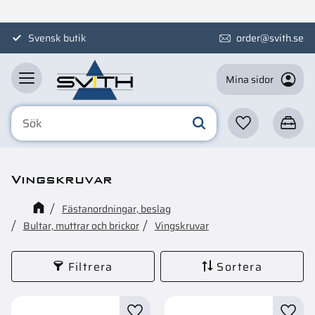
Meny
Svensk butik
order@svith.se
Mina sidor
Favoriter
Kundva
Vingskruvar
Fästanordningar, beslag
Bultar, muttrar och brickor
Vingskruvar
Filtrera
Sortera