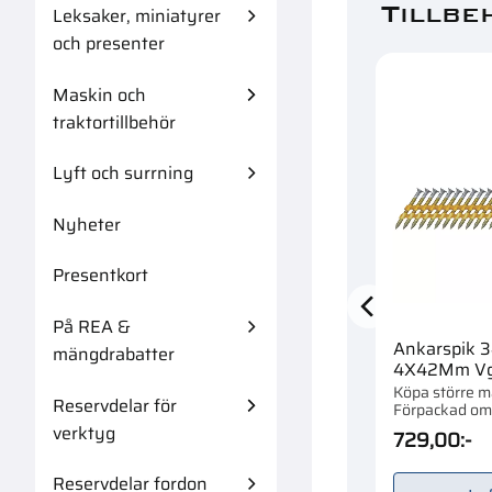
Tillbe
Leksaker, miniatyrer
och presenter
Maskin och
traktortillbehör
Lyft och surrning
Nyheter
Presentkort
På REA &
Ankarspik 
mängdrabatter
4X42Mm Vg
Köpa större 
Reservdelar för
Förpackad om 
verktyg
729,00
:-
Reservdelar fordon