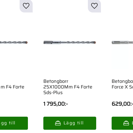
Betongborr
Betongb
 F4 Forte
25X1000Mm F4 Forte
Force X S
Sds-Plus
1 795,00
:-
629,00
: