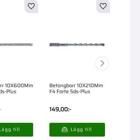
orr 10X600Mm
Betongborr 10X210Mm
Betong
ds-Plus
F4 Forte Sds-Plus
F4 Fort
-
149,00
:-
139,00