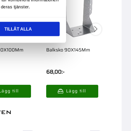
deras tjänster.
TILLÅT ALLA
 60X100Mm
Balksko 90X145Mm
Balksk
Rostfri 
68,00
:-
179,00
ven