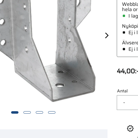
Webbla
hela or
I la
Nyköpi
Ej i
tskrapa 250Mm 355/250
Älvser
Ej i
44,00
:
Antal
-