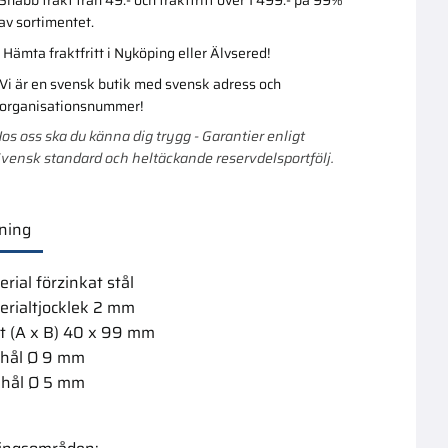
av sortimentet.
Hämta fraktfritt i Nyköping eller Älvsered!
Lägg till i favoriter
Lägg till i favoriter
Vi är en svensk butik med svensk adress och
organisationsnummer!
os oss ska du känna dig trygg - Garantier enligt
vensk standard och heltäckande reservdelsportfölj.
ning
rial förzinkat stål
erialtjocklek 2 mm
 4,0X50Mm
Ankarskruv 5,0X50
Ankarspik
t (A x B) 40 x 99 mm
200St C4
200St Varm
thål Ø 9 mm
mängd?
Köpa större mängd?
1/10/600 st.
Förpackad om 1/8 st.
khål Ø 5 mm
379,00
:-
179,00
:-