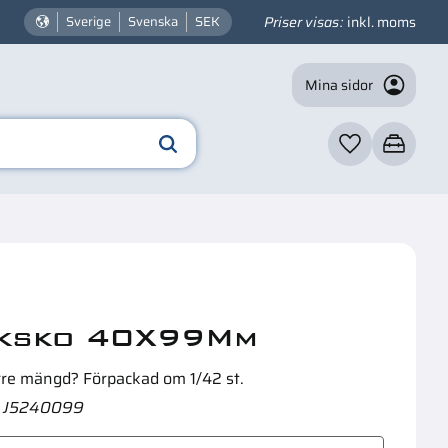
Priser visas
inkl. moms
Sverige
Svenska
SEK
Mina sidor
Favoriter
Kundvagn
☓
n intressera dig?
ksko 40X99Mm
rre mängd? Förpackad om 1/42 st.
J5240099