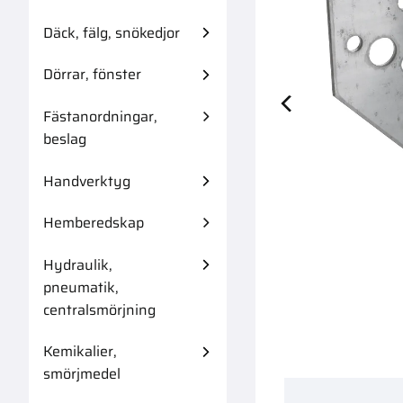
Däck, fälg, snökedjor
Dörrar, fönster
Fästanordningar,
Borste Till Fo
beslag
Handverktyg
Hemberedskap
Hydraulik,
pneumatik,
centralsmörjning
Kemikalier,
smörjmedel