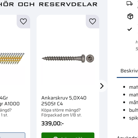
hör och reservdelar
Lägg till i favoriter
Lägg till i favoriter
H
S
Beskriv
mate
mat
34Gr
Ankarskruv 5,0X40
Ankarspik
måt
r A1000
250St C4
200St Vfz
bul
mängd?
Köpa större mängd?
Köpa större 
1 st.
Förpackad om 1/8 st.
Förpackad om 
spi
339,00
:-
159,00
:-