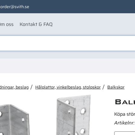
order@svith.se
m oss
Kontakt & FAQ
ågon av dessa produkter ka
dningar, beslag
Hålplattor, vinkelbeslag, stolpskor
Balkskor
Bal
Köpa stö
Artikelnr