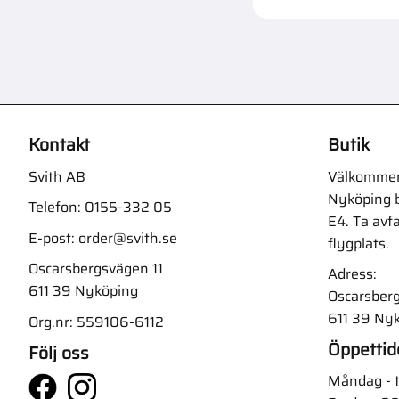
Kontakt
Butik
Svith AB
Välkommen t
Nyköping b
Telefon:
0155-332 05
E4. Ta avf
E-post:
order@svith.se
flygplats.
Oscarsbergsvägen 11
Adress:
611 39 Nyköping
Oscarsberg
611 39 Ny
Org.nr: 559106-6112
Öppettid
Följ oss
Måndag - t