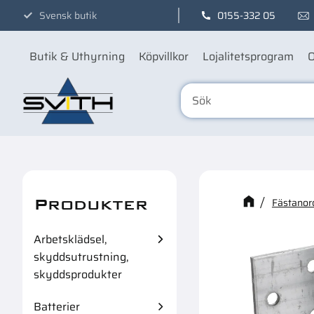
Svensk butik
0155-332 05
Butik & Uthyrning
Köpvillkor
Lojalitetsprogram
O
Produkter
Kanske n
Fästanor
Arbetsklädsel,
skyddsutrustning,
skyddsprodukter
Batterier