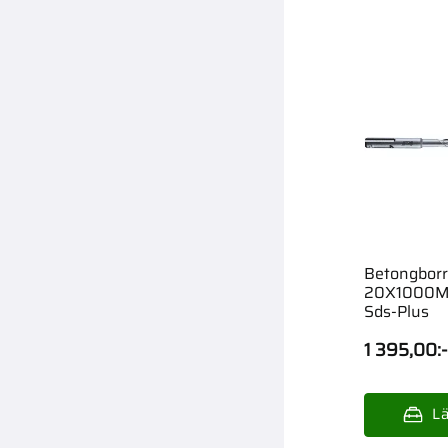
Betongborr
20X1000Mm
Sds-Plus
1 395,00
:-