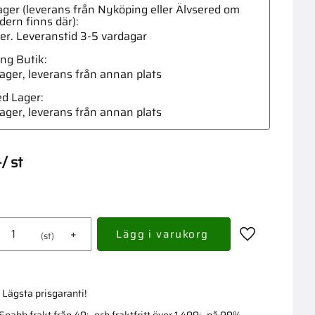
ger (leverans från Nyköping eller Älvsered om
dern finns där)
ger. Leveranstid 3-5 vardagar
ng Butik
 lager, leverans från annan plats
Tjärs
ed Lager
 lager, leverans från annan plats
-
/
st
+
st
Lägg till i fav
Lägsta prisgaranti!
Snabb frakt från 49:- och fraktfritt över 1 499:- på 99%