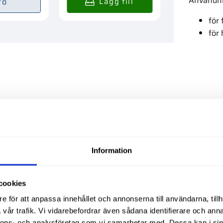
Användn
fo
för
för
Liknande produ
Information
cookies
e för att anpassa innehållet och annonserna till användarna, tillh
vår trafik. Vi vidarebefordrar även sådana identifierare och anna
nnons- och analysföretag som vi samarbetar med. Dessa kan i sin