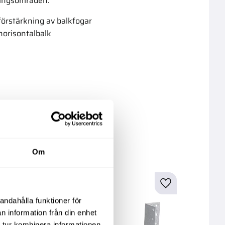
ingsområden:
Info
In
 förstärkning av balkfogar
 horisontalbalk
kter
Om
andahålla funktioner för
n information från din enhet
 tur kombinera informationen